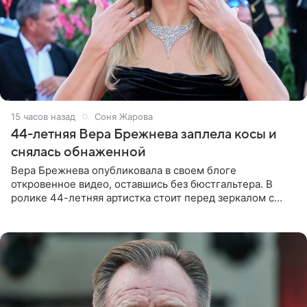
15 часов назад
Соня Жарова
44-летняя Вера Брежнева заплела косы и
снялась обнаженной
Вера Брежнева опубликовала в своем блоге
откровенное видео, оставшись без бюстгальтера. В
ролике 44-летняя артистка стоит перед зеркалом с
обнаженной грудью. Волосы певица собрала в косы и
надела головной убор.