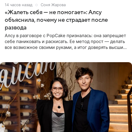
14 часов назад
Соня Жарова
«Жалеть себя — не помогает»: Алсу
объяснила, почему не страдает после
развода
Алсу в разговоре с PopCake призналась: она запрещает
себе паниковать и раскисать. Ее метод прост — делать
все возможное своими руками, а итог доверять высшим
силам. Певица утверждает, что истерики и потеря