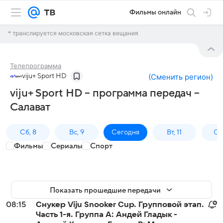
Фильмы онлайн
* транслируется московская сетка вещания
Телепрограмма
viju+ Sport HD
(
Сменить регион
)
viju+ Sport HD – программа передач –
Салават
Сб, 8
Вс, 9
Сегодня
Вт, 11
Ср,
Фильмы
Сериалы
Спорт
Показать прошедшие передачи
08:15
Снукер Viju Snooker Cup. Групповой этап.
Часть 1-я. Группа А: Андей Гладык -