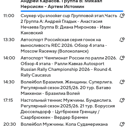
Андрей Карасов. Группа B: Микаэл
Нерсисян - Артем Истомин
11:00
Снукер viju snooker cup Групповой этап.Часть
2 Группа А: Андрей Гладык - Анастасия
Нечаева Группа B: Диана Миронова - Иван
Каковский
13:30
Автоспорт Российская серия гонок на
выносливость REC 2026. Обзор 4 этапа -
Moscow Raceway (Волоколамск)
14:00
Автоспорт Чемпионат России по ралли 2026.
Обзор 4 этапа - Ралли Кавказ Autosport
Russian Rally Championship 2026 -- Round 4.
Rally Caucasus
14:30
Волейбол Бразилия. Женщины. Суперлига.
Регулярный сезон 2025/26. 20 тур. Батаво
Маккензи - Бразилиа Волей
17:15
Настольный теннис Мужчины. Бундеслига.
Регулярный сезон 2025/26. 21 тур. Боруссия
Дюссельдорф - Цугбрюкке Гренцау /
Саарбрюккен - Вердер Бремен
20:30
Волейбол Мужчины. Копа Судамерикана