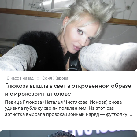
16 часов назад
Соня Жарова
Глюкоза вышла в свет в откровенном образе
и с ирокезом на голове
Певица Глюкоза (Наталья Чистякова-Ионова) снова
удивила публику своим появлением. На этот раз
артистка выбрала провокационный наряд — футболку с
принтом, имитирующим полуобнаженную грудь. Свой
образ Глюкоза