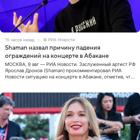
15 часов назад
© РИА Новости
Shaman назвал причину падения
ограждений на концерте в Абакане
МОСКВА, 9 авг — РИА Новости. Заслуженный артист РФ
Ярослав Дронов (Shaman) прокомментировал РИА
Новости ситуацию на концерте в Абакане, отметив, что
во время исполнения песни «Братья-славяне» он
обменивался