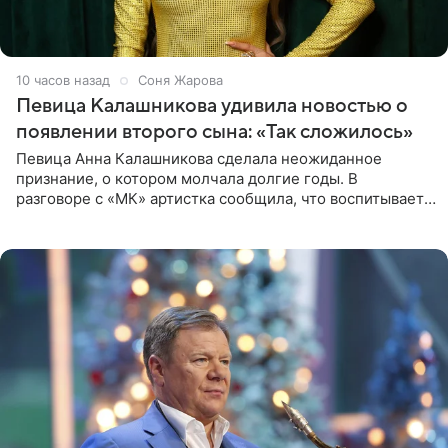
10 часов назад
Соня Жарова
Певица Калашникова удивила новостью о
появлении второго сына: «Так сложилось»
Певица Анна Калашникова сделала неожиданное
признание, о котором молчала долгие годы. В
разговоре с «МК» артистка сообщила, что воспитывает
не одного, а сразу двух сыновей. «На самом деле я
всегда мечтала, что