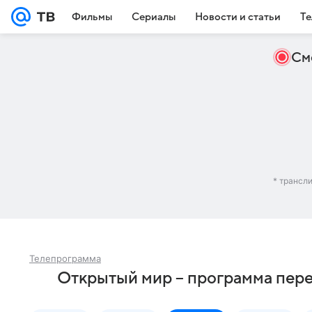
Фильмы
Сериалы
Новости и статьи
Те
См
* трансл
Телепрограмма
Открытый мир – программа пере