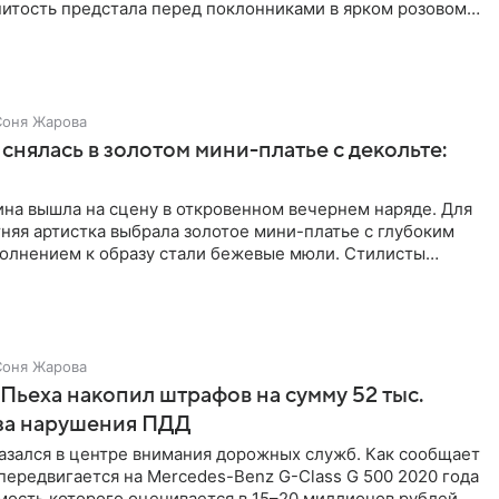
нитость предстала перед поклонниками в ярком розовом
Соня Жарова
снялась в золотом мини-платье с декольте:
на вышла на сцену в откровенном вечернем наряде. Для
няя артистка выбрала золотое мини-платье с глубоким
полнением к образу стали бежевые мюли. Стилисты
лосы
Соня Жарова
Пьеха накопил штрафов на сумму 52 тыс.
-за нарушения ПДД
азался в центре внимания дорожных служб. Как сообщает
 передвигается на Mercedes-Benz G-Class G 500 2020 года
мость которого оценивается в 15–20 миллионов рублей.