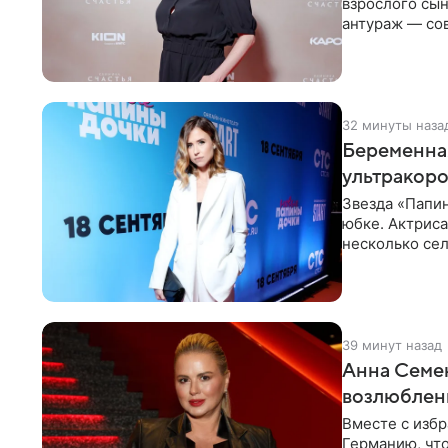
взрослого сын
антураж — со
фигуристка
32 минуты наза
Беременная
ультракор
Звезда «Папин
юбке. Актриса
несколько сел
социальной се
39 минут назад
Анна Семен
возлюбле
Вместе с изб
Германию, чт