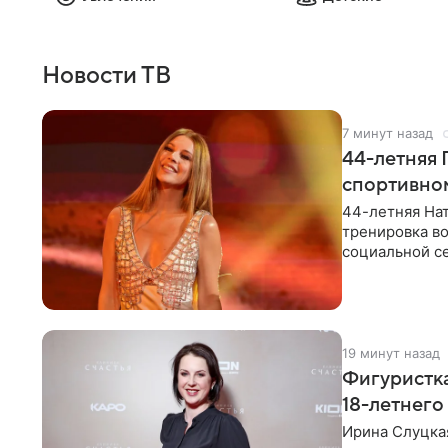
Новости ТВ
7 минут назад
44-летняя 
спортивно
44-летняя Нат
тренировка во
социальной се
красном
19 минут назад
Фигуристка
18-летнего
Ирина Слуцкая