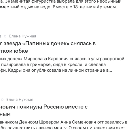
а. Знаменитая фигуристка выбрала для этого необычный
вместный отдых на воде. Вместе с 18-летним Артемом
д
Елена Нужная
 звезда «Папиных дочек» снялась в
откой юбке
ых дочек» Мирослава Карпович снялась в ультракороткой
 позировала в гримерке, сидя в кресле, и сделала
фи. Кадры она опубликовала на личной странице в
ти.
Елена Нужная
ович покинула Россию вместе с
нным
ранником Денисом Шреером Анна Семенович отправилась в
обы осуществить давнюю мечту. О своем путешествии экс-