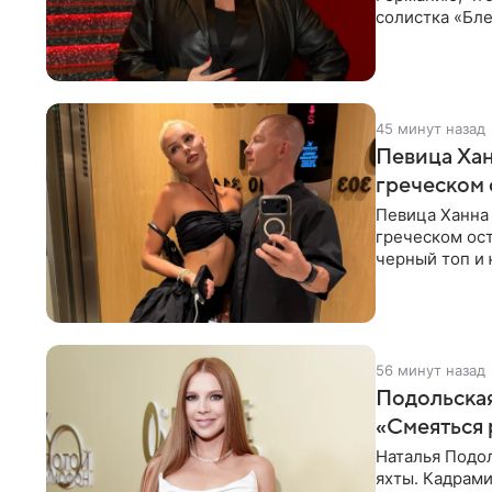
солистка «Бле
социальной
45 минут назад
Певица Хан
греческом
Певица Ханна
греческом ост
черный топ и 
тон, серьги с
56 минут назад
Подольская
«Смеяться 
Наталья Подол
яхты. Кадрами