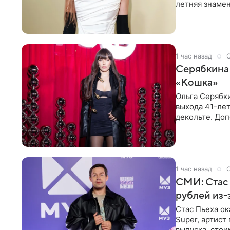
летняя знаме
купальнике с
1 час назад
Серябкина 
«Кошка»
Ольга Серябки
выхода 41-лет
декольте. До
выпрямили во
1 час назад
СМИ: Стас 
рублей из
Стас Пьеха ок
Super, артист
выпуска, стои