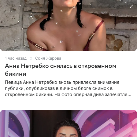
1 час назад
Соня Жарова
Анна Нетребко снялась в откровенном
бикини
Певица Анна Нетребко вновь привлекла внимание
публики, опубликовав в личном блоге снимок в
откровенном бикини. На фото оперная дива запечатлена
в термальном источнике. В подписи артистка сообщила
поклонникам,