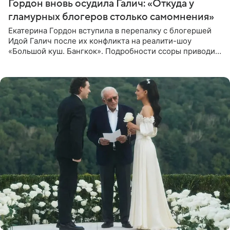
Гордон вновь осудила Галич: «Откуда у
гламурных блогеров столько самомнения»
Екатерина Гордон вступила в перепалку с блогершей
Идой Галич после их конфликта на реалити-шоу
«Большой куш. Бангкок». Подробности ссоры приводит
«СтарХит». Гордон подчеркнула, что не намерена
прислушиваться к