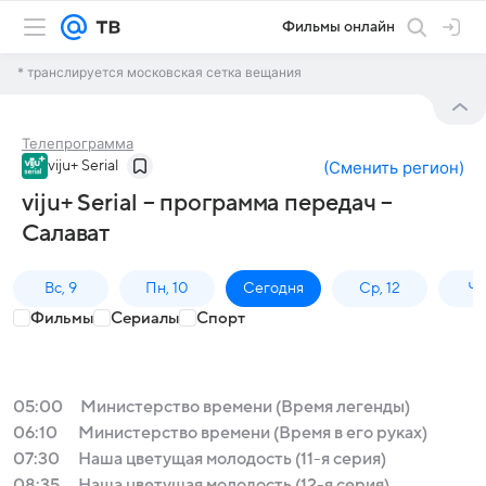
Фильмы онлайн
* транслируется московская сетка вещания
Телепрограмма
viju+ Serial
(
Сменить регион
)
viju+ Serial – программа передач –
Салават
Вс, 9
Пн, 10
Сегодня
Ср, 12
Чт,
Фильмы
Сериалы
Спорт
05:00
Министерство времени (Время легенды)
06:10
Министерство времени (Время в его руках)
07:30
Наша цветущая молодость (11-я серия)
08:35
Наша цветущая молодость (12-я серия)