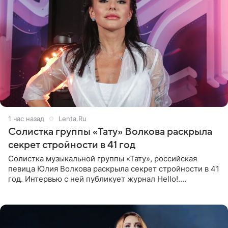
1 час назад
Lenta.Ru
Солистка группы «Тату» Волкова раскрыла
секрет стройности в 41 год
Солистка музыкальной группы «Тату», российская
певица Юлия Волкова раскрыла секрет стройности в 41
год. Интервью с ней публикует журнал Hello!.
Знаменитость рассказала, что следует принципу,
который включает в