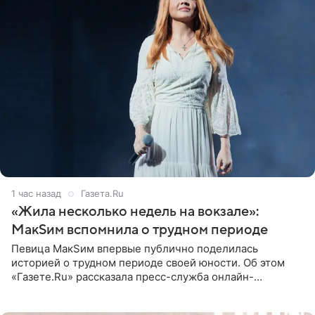
1 час назад
Газета.Ru
«Жила несколько недель на вокзале»:
МакSим вспомнила о трудном периоде
Певица МакSим впервые публично поделилась
историей о трудном периоде своей юности. Об этом
«Газете.Ru» рассказала пресс-служба онлайн-
кинотеатра START, который совместно с VK Добром и
МАЕР запустил социальный