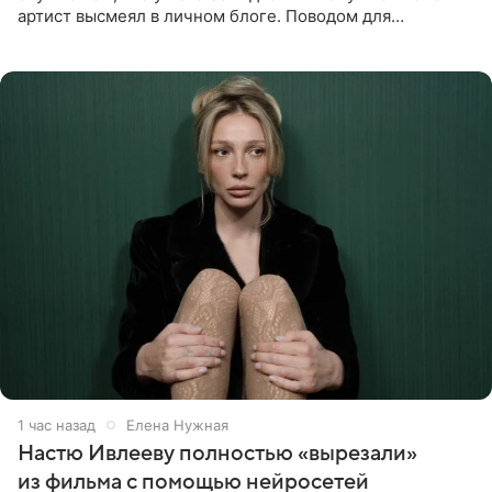
артист высмеял в личном блоге. Поводом для
обсуждений стали два концерта в Нью-Джерси,
которые 47-летний певец
1 час назад
Елена Нужная
Настю Ивлееву полностью «вырезали»
из фильма с помощью нейросетей