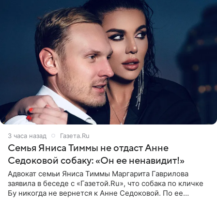
3 часа назад
Газета.Ru
Семья Яниса Тиммы не отдаст Анне
Седоковой собаку: «Он ее ненавидит!»
Адвокат семьи Яниса Тиммы Маргарита Гаврилова
заявила в беседе с «Газетой.Ru», что собака по кличке
Бу никогда не вернется к Анне Седоковой. По ее
словам, животное ненавидит певицу. Гаврилова
ответила на