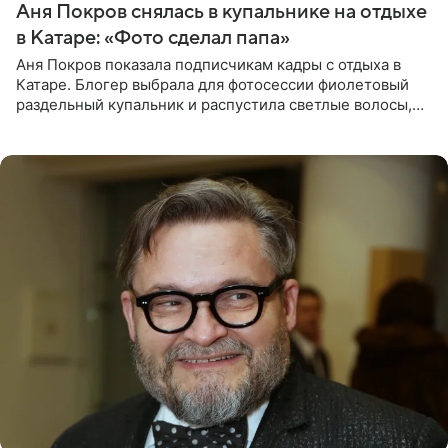
Аня Покров снялась в купальнике на отдыхе
в Катаре: «Фото сделал папа»
Аня Покров показала подписчикам кадры с отдыха в
Катаре. Блогер выбрала для фотосессии фиолетовый
раздельный купальник и распустила светлые волосы,
уложив их мягкими волнами. На снимках она
запечатлена на фоне