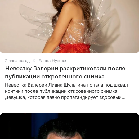
2 часа назад
Елена Нужная
Невестку Валерии раскритиковали после
публикации откровенного снимка
Невестка Валерии Лиана Шульгина попала под шквал
критики после публикации откровенного снимка.
Девушка, которая давно пропагандирует здоровый
образ жизни, выложила в личном блоге фото в ярко-
розовом