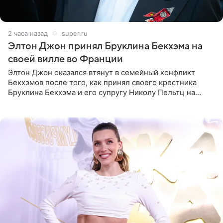
2 часа назад
super.ru
Элтон Джон принял Бруклина Бекхэма на
своей вилле во Франции
Элтон Джон оказался втянут в семейный конфликт
Бекхэмов после того, как принял своего крестника
Бруклина Бекхэма и его супругу Николу Пельтц на
своей вилле во Франции. Как сообщает
RadarOnline.com, встреча