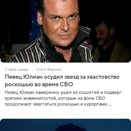
2 часа назад
Соня Жарова
Певец Юлиан осудил звезд за хвастовство
роскошью во время СВО
Певец Юлиан намеренно ушел из соцсетей и подверг
критике знаменитостей, которые на фоне СВО
продолжают хвастаться роскошью и курортами.
Заслуженный артист России признался, что устроил
себе настоящий «детокс» и