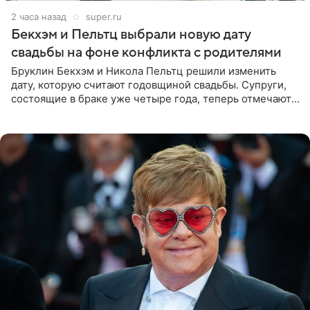
2 часа назад
super.ru
Бекхэм и Пельтц выбрали новую дату
свадьбы на фоне конфликта с родителями
Бруклин Бекхэм и Никола Пельтц решили изменить
дату, которую считают годовщиной свадьбы. Супруги,
состоящие в браке уже четыре года, теперь отмечают
не день своей роскошной свадьбы в апреле 2022-го, а
дату