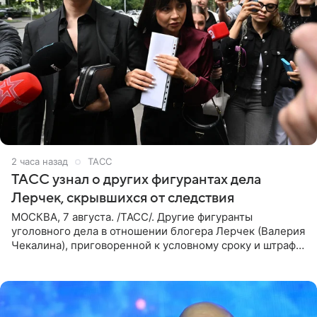
2 часа назад
ТАСС
ТАСС узнал о других фигурантах дела
Лерчек, скрывшихся от следствия
МОСКВА, 7 августа. /ТАСС/. Другие фигуранты
уголовного дела в отношении блогера Лерчек (Валерия
Чекалина), приговоренной к условному сроку и штрафу,
а также ее бывшего супруга и его бывшего бизнес-
партнера,