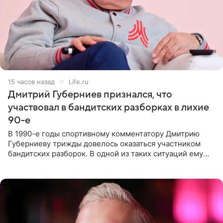
15 часов назад
Life.ru
Дмитрий Губерниев признался, что
участвовал в бандитских разборках в лихие
90-е
В 1990-е годы спортивному комментатору Дмитрию
Губерниеву трижды довелось оказаться участником
бандитских разборок. В одной из таких ситуаций ему
выдали тяжелый предмет и приказали вступить в драку,
однако он