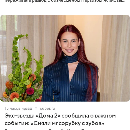
переживала развод с бизнесменом Парвизом Ясиновым.
Артистка призналась, что измена бывшего супруга стала
для нее
15 часов назад
super.ru
Экс-звезда «Дома 2» сообщила о важном
событии: «Сняли мясорубку с зубов»