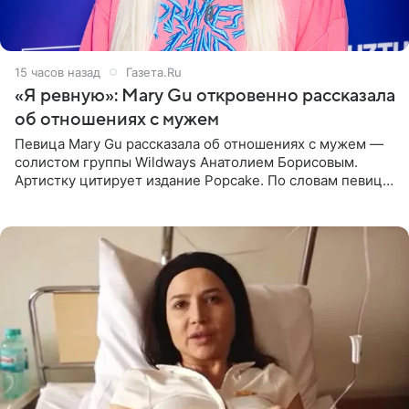
15 часов назад
Газета.Ru
«Я ревную»: Mary Gu откровенно рассказала
об отношениях с мужем
Певица Mary Gu рассказала об отношениях с мужем —
солистом группы Wildways Анатолием Борисовым.
Артистку цитирует издание Popcake. По словам певицы,
залог любви — это принять недостатки другого
человека. Также