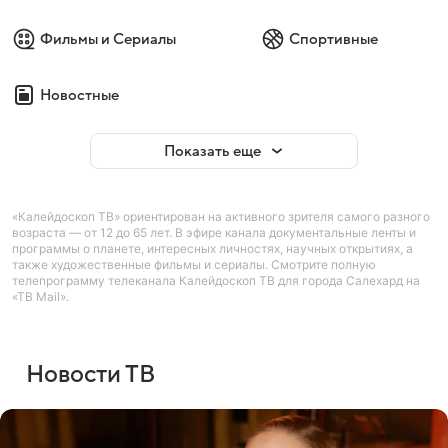
Фильмы и Сериалы
Спортивные
Новостные
Показать еще
«Калейдоскоп ТВ» ориентирован на активного зрителя самого разного
возраста — от 12 до 65 лет. В эфире канала документальные ленты и
программы о планете, интересных личностях, научных открытиях, а
также художественные фильмы и сериалы. Смотрите полную
телепрограмму телеканала Калейдоскоп ТВ для города Салехард на
«ТВ Mail».
Новости ТВ