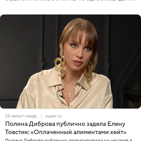
запустили процесс поиска смыслов, возможностей и
глубин. В
29 минут назад
super.ru
Полина Диброва публично задела Елену
Товстик: «Оплаченный алиментами хейт»
Полина Диброва публично отреагировала на негатив в