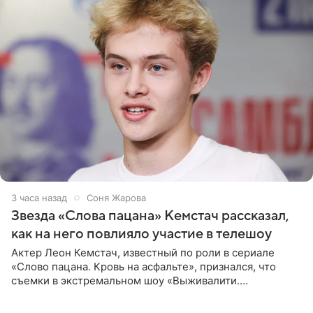
3 часа назад
Соня Жарова
Звезда «Слова пацана» Кемстач рассказал,
как на него повлияло участие в телешоу
Актер Леон Кемстач, известный по роли в сериале
«Слово пацана. Кровь на асфальте», признался, что
съемки в экстремальном шоу «Выживалити.
Наследники» кардинально повлияли на его образ жизни.
Подробностями он