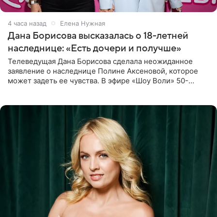
4 часа назад
Елена Нужная
Дана Борисова высказалась о 18-летней
наследнице: «Есть дочери и получше»
Телеведущая Дана Борисова сделала неожиданное
заявление о наследнице Полине Аксеновой, которое
может задеть ее чувства. В эфире «Шоу Воли» 50-
летняя знаменитость откровенно призналась, что не
считает свою дочь