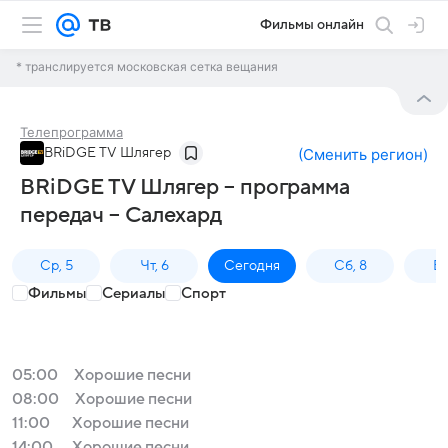
Фильмы онлайн
* транслируется московская сетка вещания
Телепрограмма
BRiDGE TV Шлягер
(
Сменить регион
)
BRiDGE TV Шлягер – программа
передач – Салехард
Ср, 5
Чт, 6
Сегодня
Сб, 8
Вс
Фильмы
Сериалы
Спорт
05:00
Хорошие песни
08:00
Хорошие песни
11:00
Хорошие песни
14:00
Хорошие песни