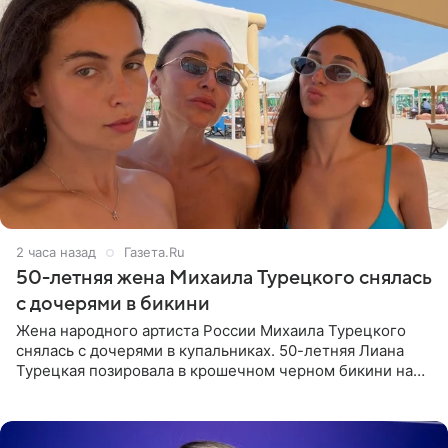
2 часа назад
Газета.Ru
50-летняя жена Михаила Турецкого снялась
с дочерями в бикини
Жена народного артиста России Михаила Турецкого
снялась с дочерями в купальниках. 50-летняя Лиана
Турецкая позировала в крошечном черном бикини на
пляже в Италии. Ее старшая дочь Сарина для отдыха
выбрала бандо