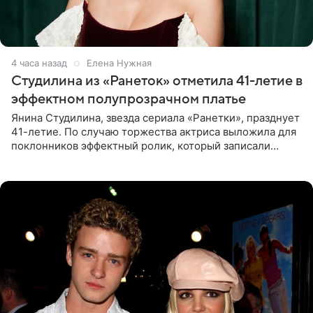
4 часа назад
Елена Нужная
Студилина из «Ранеток» отметила 41-летие в
эффектном полупрозрачном платье
Янина Студилина, звезда сериала «Ранетки», празднует
41-летие. По случаю торжества актриса выложила для
поклонников эффектный ролик, который записали
прошлой ночью. В кадре артистка предстала в
вечернем