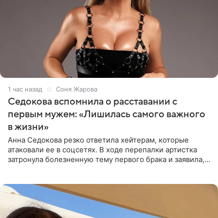
1 час назад
Соня Жарова
Седокова вспомнила о расставании с
первым мужем: «Лишилась самого важного
в жизни»
Анна Седокова резко ответила хейтерам, которые
атаковали ее в соцсетях. В ходе перепалки артистка
затронула болезненную тему первого брака и заявила,
что чужие судьбы — не ее зона ответственности. От
Валентина