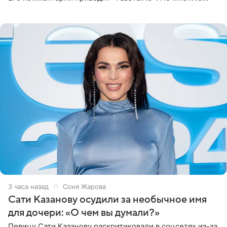
медиаменеджера, на решение администрации Батума
могли
3 часа назад
Соня Жарова
Сати Казанову осудили за необычное имя
для дочери: «О чем вы думали?»
Певицу Сати Казанову раскритиковали в соцсетях из-за