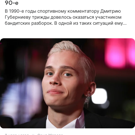
90-е
В 1990-е годы спортивному комментатору Дмитрию
Губерниеву трижды довелось оказаться участником
бандитских разборок. В одной из таких ситуаций ему
выдали тяжелый предмет и приказали вступить в драку,
однако он