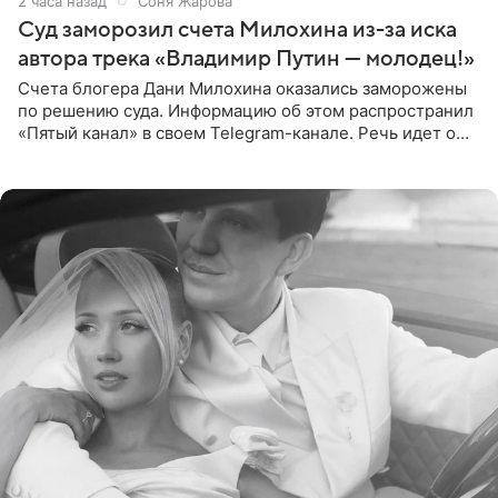
2 часа назад
Соня Жарова
Суд заморозил счета Милохина из-за иска
автора трека «Владимир Путин — молодец!»
Счета блогера Дани Милохина оказались заморожены
по решению суда. Информацию об этом распространил
«Пятый канал» в своем Telegram-канале. Речь идет о
сумме в 407,2 тыс. рублей. Причиной разбирательства
стал