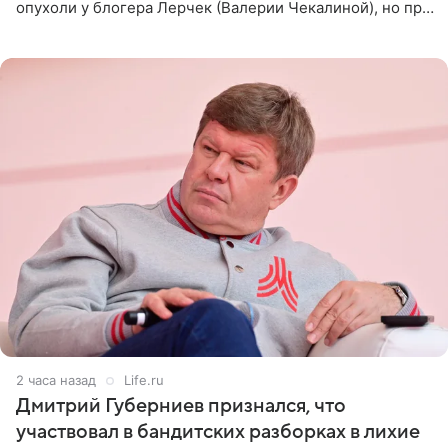
опухоли у блогера Лерчек (Валерии Чекалиной), но при
оперативном возобновлении лечения ущерб здоровью
не критичен,
2 часа назад
Life.ru
Дмитрий Губерниев признался, что
участвовал в бандитских разборках в лихие