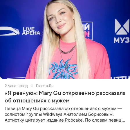
2 часа назад
Газета.Ru
«Я ревную»: Mary Gu откровенно рассказала
об отношениях с мужем
Певица Mary Gu рассказала об отношениях с мужем —
солистом группы Wildways Анатолием Борисовым.
Артистку цитирует издание Popcake. По словам певицы,
залог любви — это принять недостатки другого