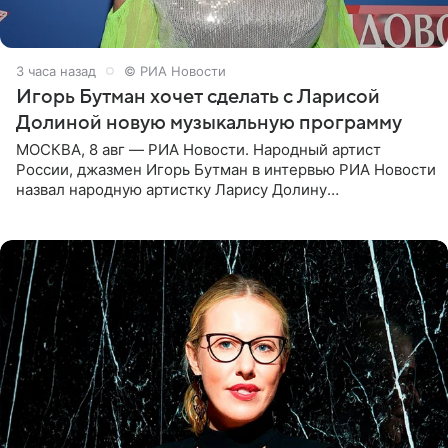
3 часа назад
© РИА Новости
Игорь Бутман хочет сделать с Ларисой
Долиной новую музыкальную программу
МОСКВА, 8 авг — РИА Новости. Народный артист
России, джазмен Игорь Бутман в интервью РИА Новости
назвал народную артистку Ларису Долину
великолепной певицей и рассказал о желании сделать с
ней новую совместную