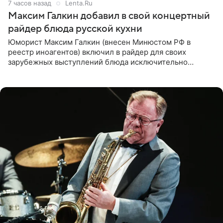
7 часов назад
Lenta.Ru
Максим Галкин добавил в свой концертный
райдер блюда русской кухни
Юморист Максим Галкин (внесен Минюстом РФ в
реестр иноагентов) включил в райдер для своих
зарубежных выступлений блюда исключительно
русской кухни. Об этом сообщает РИА Новости.
Согласно документу, в гримерную