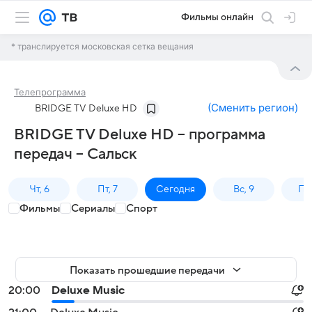
Фильмы онлайн
* транслируется московская сетка вещания
Телепрограмма
(
Сменить регион
)
BRIDGE TV Deluxe HD
BRIDGE TV Deluxe HD – программа
передач – Сальск
Чт, 6
Пт, 7
Сегодня
Вс, 9
Пн,
Фильмы
Сериалы
Спорт
Показать прошедшие передачи
20:00
Deluxe Music