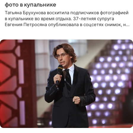
фото в купальнике
Татьяна Брухунова восхитила подписчиков фотографией
в купальнике во время отдыха. 37-летняя супруга
Евгения Петросяна опубликовала в соцсетях снимок, на
котором позирует у бассейна в белоснежном монокини
с