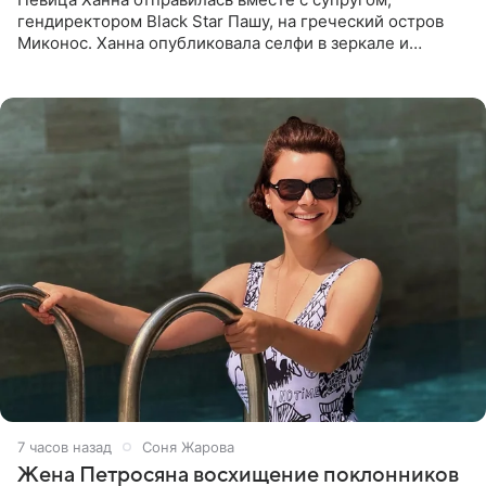
гендиректором Black Star Пашу, на греческий остров
Миконос. Ханна опубликовала селфи в зеркале и
призналась, что сейчас особенно довольна собой. По
словам певицы, она
7 часов назад
Соня Жарова
Жена Петросяна восхищение поклонников