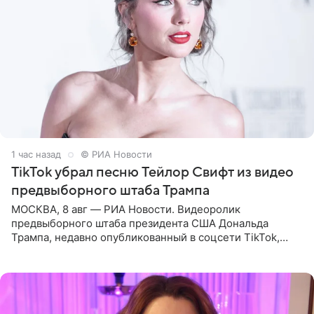
1 час назад
© РИА Новости
TikTok убрал песню Тейлор Свифт из видео
предвыборного штаба Трампа
МОСКВА, 8 авг — РИА Новости. Видеоролик
предвыборного штаба президента США Дональда
Трампа, недавно опубликованный в соцсети TikTok,
остался без звуковой дорожки в виде песни August
(«Август») американской