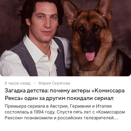
6 часов назад
Мария Серяпова
Загадка детства: почему актеры «Комиссара
Рекса» один за другим покидали сериал
Премьера сериала в Австрии, Германии и Италии
состоялась в 1994 году. Спустя пять лет с «Комиссаром
Рексом» познакомили и российских телезрителей.
Необычайно умная собака мгновенно влюбляла в себя
публику. Но и