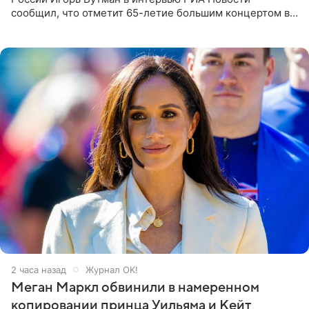
сообщил, что отметит 65-летие большим концертом в
Кремлевском дворце, а вместе с ним на сцену выйдут
его друзья —
2 часа назад
Журнал OK!
Меган Маркл обвинили в намеренном
копировании принца Уильяма и Кейт