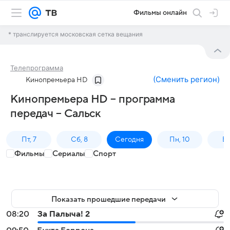
Фильмы онлайн
* транслируется московская сетка вещания
Телепрограмма
(
Сменить регион
)
Кинопремьера HD
Кинопремьера HD – программа
передач – Сальск
Пт, 7
Сб, 8
Сегодня
Пн, 10
Вт,
Фильмы
Сериалы
Спорт
Показать прошедшие передачи
08:20
За Палыча! 2