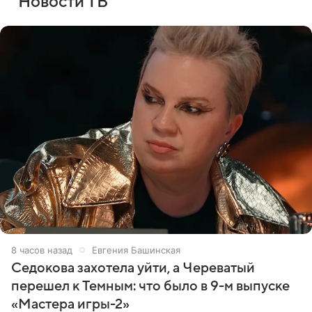
Новости ТВ
8 часов назад
Евгения Башинская
Седокова захотела уйти, а Череватый
перешел к Темным: что было в 9-м выпуске
«Мастера игры-2»