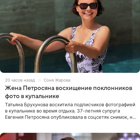
20 часов назад
Соня Жарова
Жена Петросяна восхищение поклонников
фото в купальнике
Татьяна Брухунова восхитила подписчиков фотографией
в купальнике во время отдыха. 37-летняя супруга
Евгения Петросяна опубликовала в соцсетях снимок, на
котором позирует у бассейна в белоснежном монокини
с