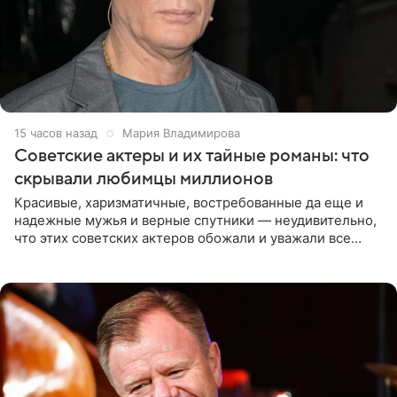
15 часов назад
Мария Владимирова
Советские актеры и их тайные романы: что
скрывали любимцы миллионов
Красивые, харизматичные, востребованные да еще и
надежные мужья и верные спутники — неудивительно,
что этих советских актеров обожали и уважали все
женщины большой страны, и наверняка не раз ставили
их в