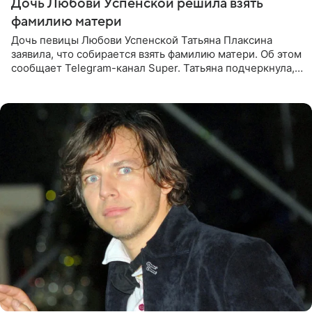
Дочь Любови Успенской решила взять
фамилию матери
Дочь певицы Любови Успенской Татьяна Плаксина
заявила, что собирается взять фамилию матери. Об этом
сообщает Telegram-канал Super. Татьяна подчеркнула,
что приняла решение о смене фамилии, поскольку
именно от