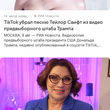
14 часов назад
© РИА Новости
TikTok убрал песню Тейлор Свифт из видео
предвыборного штаба Трампа
МОСКВА, 8 авг — РИА Новости. Видеоролик
предвыборного штаба президента США Дональда
Трампа, недавно опубликованный в соцсети TikTok,
остался без звуковой дорожки в виде песни August
(«Август») американской