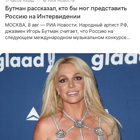
17 часов назад
© РИА Новости
Бутман рассказал, кто бы мог представить
Россию на Интервидении
МОСКВА, 8 авг — РИА Новости. Народный артист РФ,
джазмен Игорь Бутман считает, что Россию на
следующем международном музыкальном конкурсе
«Интервидение» могла бы представить молодая певица
Варвара Убель, так