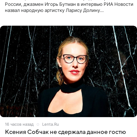
России, джазмен Игорь Бутман в интервью РИА Новости
назвал народную артистку Ларису Долину
великолепной певицей и рассказал о желании сделать с
ней новую совместную
16 часов назад
Lenta.Ru
Ксения Собчак не сдержала данное гостю