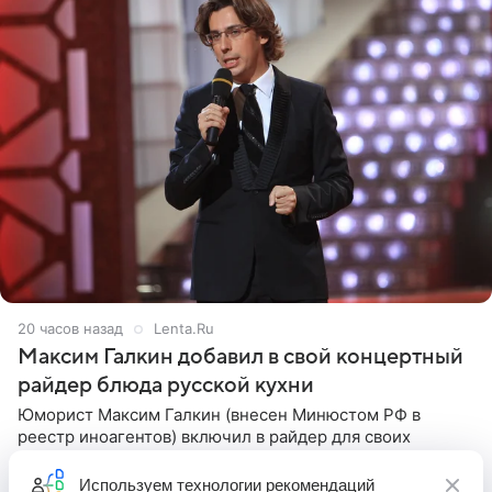
20 часов назад
Lenta.Ru
Максим Галкин добавил в свой концертный
райдер блюда русской кухни
Юморист Максим Галкин (внесен Минюстом РФ в
реестр иноагентов) включил в райдер для своих
зарубежных выступлений блюда исключительно
русской кухни. Об этом сообщает РИА Новости.
Используем
технологии рекомендаций