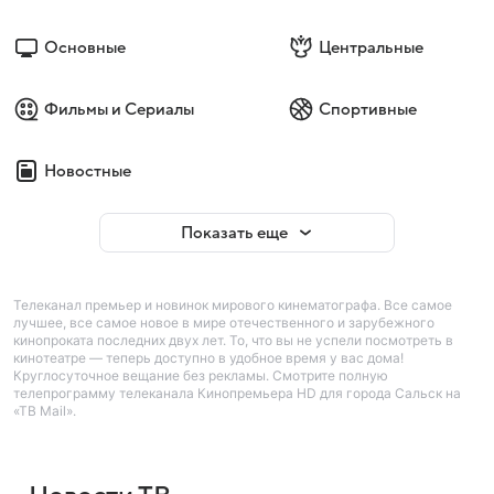
Основные
Центральные
Фильмы и Сериалы
Спортивные
Новостные
Показать еще
Телеканал премьер и новинок мирового кинематографа. Все самое
лучшее, все самое новое в мире отечественного и зарубежного
кинопроката последних двух лет. То, что вы не успели посмотреть в
кинотеатре — теперь доступно в удобное время у вас дома!
Круглосуточное вещание без рекламы. Смотрите полную
телепрограмму телеканала Кинопремьера HD для города Сальск на
«ТВ Mail».