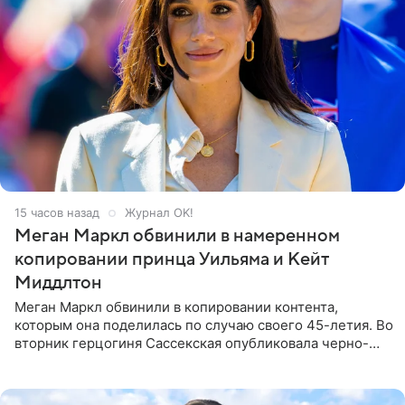
15 часов назад
Журнал OK!
Меган Маркл обвинили в намеренном
копировании принца Уильяма и Кейт
Миддлтон
Меган Маркл обвинили в копировании контента,
которым она поделилась по случаю своего 45-летия. Во
вторник герцогиня Сассекская опубликовала черно-
белую фотографию, на которой она прыгает в бассейн с
воздушными