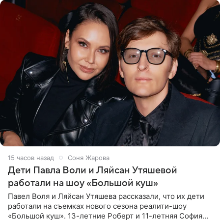
15 часов назад
Соня Жарова
Дети Павла Воли и Ляйсан Утяшевой
работали на шоу «Большой куш»
Павел Воля и Ляйсан Утяшева рассказали, что их дети
работали на съемках нового сезона реалити-шоу
«Большой куш». 13-летние Роберт и 11-летняя София