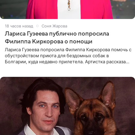
18 часов назад
Соня Жарова
Лариса Гузеева публично попросила
Филиппа Киркорова о помощи
Лариса Гузеева попросила Филиппа Киркорова помочь с
обустройством приюта для бездомных собак в
Болгарии, куда недавно прилетела. Артистка рассказала
о местных волонтерах, которые временно забирают
животных к