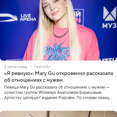
8 часов назад
Газета.Ru
«Я ревную»: Mary Gu откровенно рассказала
об отношениях с мужем
Певица Mary Gu рассказала об отношениях с мужем —
солистом группы Wildways Анатолием Борисовым.
Артистку цитирует издание Popcake. По словам певицы,
залог любви — это принять недостатки другого
человека. Также