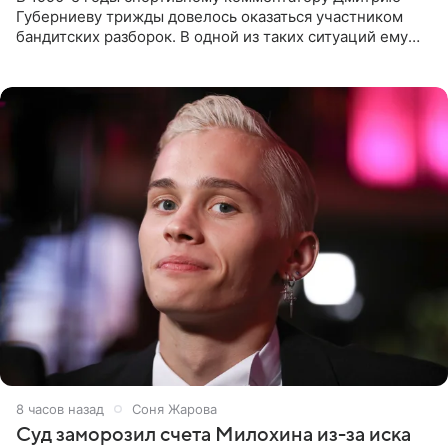
Губерниеву трижды довелось оказаться участником
бандитских разборок. В одной из таких ситуаций ему
выдали тяжелый предмет и приказали вступить в драку,
однако он
8 часов назад
Соня Жарова
Суд заморозил счета Милохина из-за иска