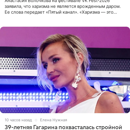
Анастасия Волочкова на фестивале VK Fest-2026
заявила, что харизма не является врожденным даром.
Ее слова передает «Пятый канал». «Харизма — это
отчасти все-таки приобретенное качество, а не
врожденное, потому
10 часов назад
Елена Нужная
39-летняя Гагарина похвасталась стройной