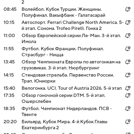
2
08:45
Волейбол. Кубок Турции. Женщины.
Полуфинал. Вакыфбанк - Галатасарай
10:15
Автоспорт. Ferrari Challenge North America. 5-
й этап. Сонома. Trofeo Pirelli. Гонка 2
11:00
Обзор Европейской серии Ле-Ман. 3-й этап.
Имола
11:55
Футбол. Кубок Франции. Полуфинал.
Страсбург - Ницца
13:45
Обзор Чемпионата Европы по автогонкам на
грузовиках. 3-й этап. Нюрбургринг
14:15
Стендовая стрельба. Первенство России.
Трап. Юниорки
15:40
Велогонка. UCI. Tour of Austria 2026. 5-й этап
17:35
Обзор гоночной серии DTM. 5-й этап.
Ошерслебен
18:35
Футбол. Чемпионат Нидерландов. ПСВ -
Твенте
20:20
Бильярд. Кубок Мира. 4-й Кубок Главы
Екатеринбурга 2