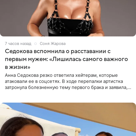
7 часов назад
Соня Жарова
Седокова вспомнила о расставании с
первым мужем: «Лишилась самого важного
в жизни»
Анна Седокова резко ответила хейтерам, которые
атаковали ее в соцсетях. В ходе перепалки артистка
затронула болезненную тему первого брака и заявила,
что чужие судьбы — не ее зона ответственности. От
Валентина