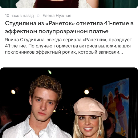
10 часов назад
Елена Нужная
Студилина из «Ранеток» отметила 41-летие в
эффектном полупрозрачном платье
Янина Студилина, звезда сериала «Ранетки», празднует
41-летие. По случаю торжества актриса выложила для
поклонников эффектный ролик, который записали
прошлой ночью. В кадре артистка предстала в
вечернем