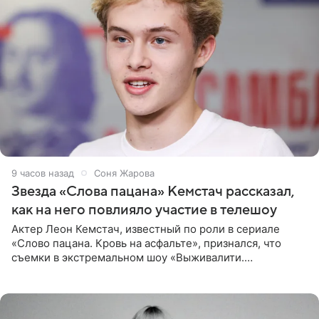
9 часов назад
Соня Жарова
Звезда «Слова пацана» Кемстач рассказал,
как на него повлияло участие в телешоу
Актер Леон Кемстач, известный по роли в сериале
«Слово пацана. Кровь на асфальте», признался, что
съемки в экстремальном шоу «Выживалити.
Наследники» кардинально повлияли на его образ жизни.
Подробностями он