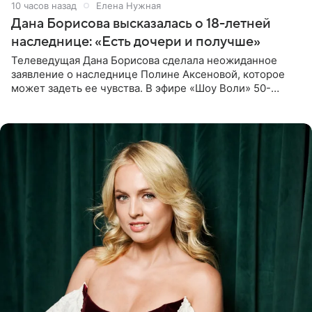
10 часов назад
Елена Нужная
Дана Борисова высказалась о 18-летней
наследнице: «Есть дочери и получше»
Телеведущая Дана Борисова сделала неожиданное
заявление о наследнице Полине Аксеновой, которое
может задеть ее чувства. В эфире «Шоу Воли» 50-
летняя знаменитость откровенно призналась, что не
считает свою дочь