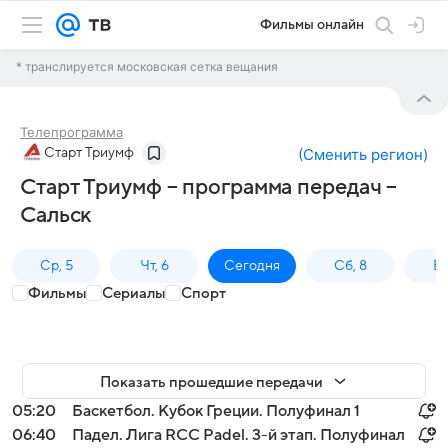
Фильмы онлайн
* транслируется московская сетка вещания
Телепрограмма
Старт Триумф
(
Сменить регион
)
Старт Триумф – программа передач –
Сальск
Ср, 5
Чт, 6
Сегодня
Сб, 8
Вс
Фильмы
Сериалы
Спорт
Показать прошедшие передачи
05:20
Баскетбол. Кубок Греции. Полуфинал 1
06:40
Падел. Лига RCC Padel. 3-й этап. Полуфинал