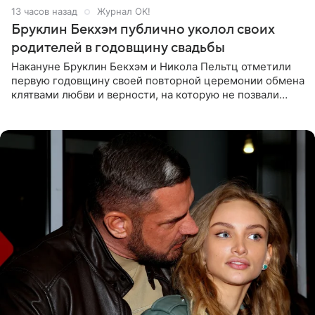
13 часов назад
Журнал OK!
Бруклин Бекхэм публично уколол своих
родителей в годовщину свадьбы
Накануне Бруклин Бекхэм и Никола Пельтц отметили
первую годовщину своей повторной церемонии обмена
клятвами любви и верности, на которую не позвали
никого из клана Бекхэм. По словам инсайдеров, пара
считает это