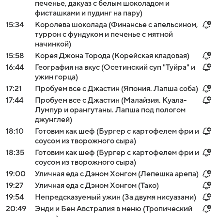
печенье, дакуаз с белым шоколадом и
фисташками и пудинг на пару)
15:34
Королева шоколада (Финансье с апельсином,
туррон с фундуком и печенье с мятной
начинкой)
15:58
Корея Джона Торода (Корейская кладовая)
16:44
География на вкус (Осетинский суп "Туйра" и
ужин горца)
17:21
Пробуем все с Джастин (Япония. Лапша соба)
17:44
Пробуем все с Джастин (Малайзия. Куала-
Лумпур и орангутаны. Лапша под пологом
джунглей)
18:10
Готовим как шеф (Бургер с картофелем фри и
соусом из творожного сыра)
18:35
Готовим как шеф (Бургер с картофелем фри и
соусом из творожного сыра)
19:00
Уличная еда с Дэном Хонгом (Лепешка арепа)
19:27
Уличная еда с Дэном Хонгом (Тако)
19:54
Непредсказуемый ужин (За двумя нисуазами)
20:49
Энди и Бен Австралия в меню (Тропический