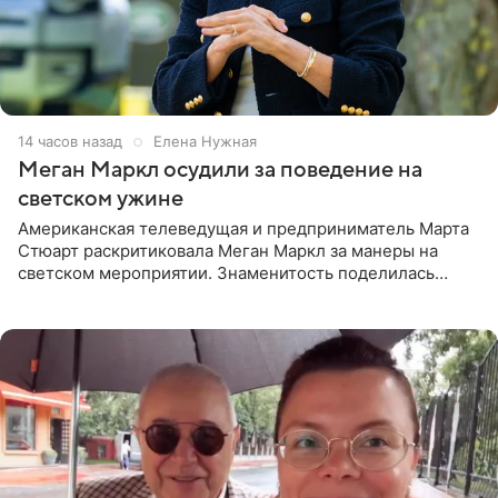
14 часов назад
Елена Нужная
Меган Маркл осудили за поведение на
светском ужине
Американская телеведущая и предприниматель Марта
Стюарт раскритиковала Меган Маркл за манеры на
светском мероприятии. Знаменитость поделилась
деталями личной встречи с герцогиней Сассекской,
пишет PageSix. По