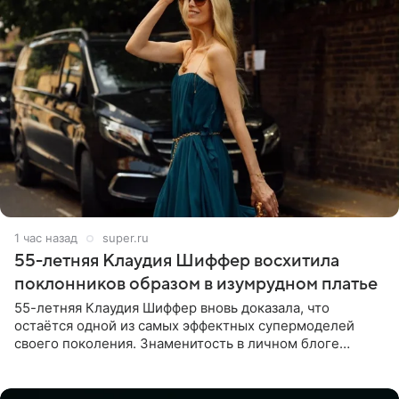
1 час назад
super.ru
55-летняя Клаудия Шиффер восхитила
поклонников образом в изумрудном платье
55-летняя Клаудия Шиффер вновь доказала, что
остаётся одной из самых эффектных супермоделей
своего поколения. Знаменитость в личном блоге
поделилась фотографиями с недавней свадьбы, где
появилась в роли гостьи,