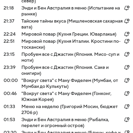
север)
21:18
Энди и Бен Австралия в меню (Испытание на
рынке)
21:37
Тайские тайны вкуса (Мишленовская сахарная
вата)
22:24
Мировой повар (Кухня Греции. Юварлакья)
22:51
Мировой повар (Кухня Италии. Кростини по-
тоскански)
23:15
Пробуем все с Джастин (Япония. Мисо-суп и
моти)
23:39
Пробуем все с Джастин (Япония. Саке и
онигири)
00:00
"Вокруг света" с Ману Фиделем (Мумбаи, от
Мумбаи до Кулькуты)
00:46
"Вокруг света" с Ману Фиделем (Гонконг,
Южная Корея)
01:33
Меню на неделю (Григорий Мосин, бюджет
2706 р)
01:53
Энди и Бен Австралия в меню (Рыбалка,
перелет и огромный остров)
02:20
Энди и Бен Австралия в меню (Блины, кофе и