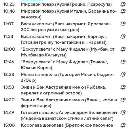
10:23
Мировой повар (Кухня Греции. Псаросупа)
10:48
Мировой повар (Кухня Италии. Баранина по-
венозски)
11:07
Вася накормит (Вася накормит. Ярославль.
200 литров ухи из осетров)
11:33
Вася накормит (Вася накормит. Барнаул.
Готовим гречку по-алтайски и… марала!)
12:00
"Вокруг света" с Ману Фиделем (Мумбаи, от
Мумбаи до Кулькуты)
12:46
"Вокруг света" с Ману Фиделем (Гонконг,
Южная Корея)
13:33
Меню на неделю (Григорий Мосин, бюджет
2706 р)
13:53
Энди и Бен Австралия в меню (Рыбалка,
перелет и огромный остров)
14:20
Энди и Бен Австралия в меню (Блины, кофе и
ферментация)
14:49
Готовим на даче с Александром Бельковичем
(Индейка в азиатском стиле и летний салат)
15:08
Королева шоколада (Бретонское песочное