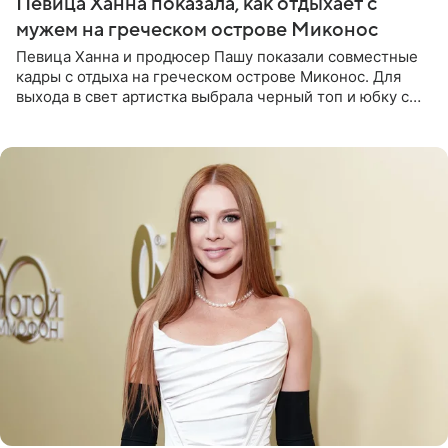
Певица Ханна показала, как отдыхает с
мужем на греческом острове Миконос
Певица Ханна и продюсер Пашу показали совместные
кадры с отдыха на греческом острове Миконос. Для
выхода в свет артистка выбрала черный топ и юбку с
высоким разрезом. Дополнили образ босоножки в тон,
серьги с