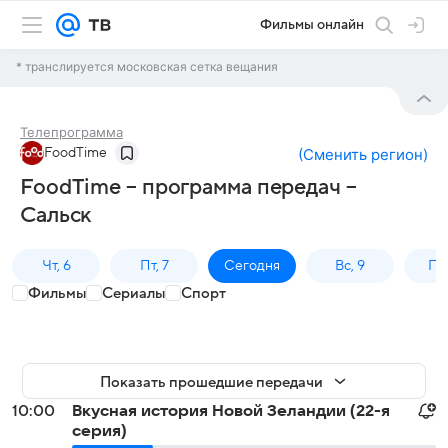
Фильмы онлайн
* транслируется московская сетка вещания
Телепрограмма
FoodTime
(
Сменить регион
)
FoodTime – программа передач –
Сальск
Чт, 6
Пт, 7
Сегодня
Вс, 9
Пн,
Фильмы
Сериалы
Спорт
Показать прошедшие передачи
10:00
Вкусная история Новой Зеландии (22-я
серия)