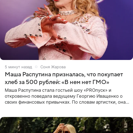
5 минут назад
Соня Жарова
Маша Распутина призналась, что покупает
хлеб за 500 рублей: «В нем нет ГМО»
Маша Распутина стала гостьей шоу «PROпуск» и
откровенно поведала ведущему Георгию Иващенко о
своих финансовых привычках. По словам артистки, она
давно перестала следить за тратами и может позволить
себе жить,