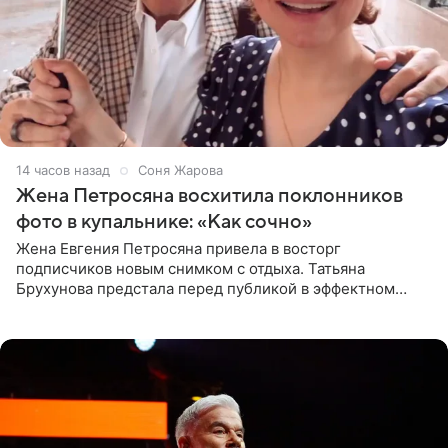
14 часов назад
Соня Жарова
Жена Петросяна восхитила поклонников
фото в купальнике: «Как сочно»
Жена Евгения Петросяна привела в восторг
подписчиков новым снимком с отдыха. Татьяна
Брухунова предстала перед публикой в эффектном
черно-сиреневом монокини, позируя прямо в бассейне.
«Ох, как сочно», «Татьяна,