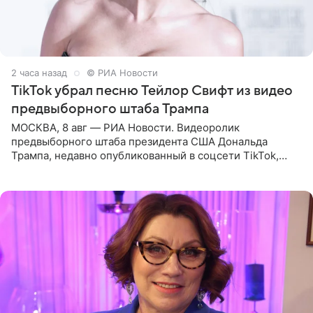
2 часа назад
© РИА Новости
TikTok убрал песню Тейлор Свифт из видео
предвыборного штаба Трампа
МОСКВА, 8 авг — РИА Новости. Видеоролик
предвыборного штаба президента США Дональда
Трампа, недавно опубликованный в соцсети TikTok,
остался без звуковой дорожки в виде песни August
(«Август») американской