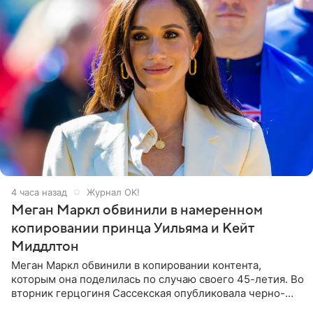
4 часа назад
Журнал OK!
Меган Маркл обвинили в намеренном
копировании принца Уильяма и Кейт
Миддлтон
Меган Маркл обвинили в копировании контента,
которым она поделилась по случаю своего 45-летия. Во
вторник герцогиня Сассекская опубликовала черно-
белую фотографию, на которой она прыгает в бассейн с