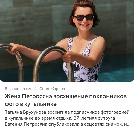
8 часов назад
Соня Жарова
Жена Петросяна восхищение поклонников
фото в купальнике
Татьяна Брухунова восхитила подписчиков фотографией
в купальнике во время отдыха. 37-летняя супруга
Евгения Петросяна опубликовала в соцсетях снимок, на
котором позирует у бассейна в белоснежном монокини