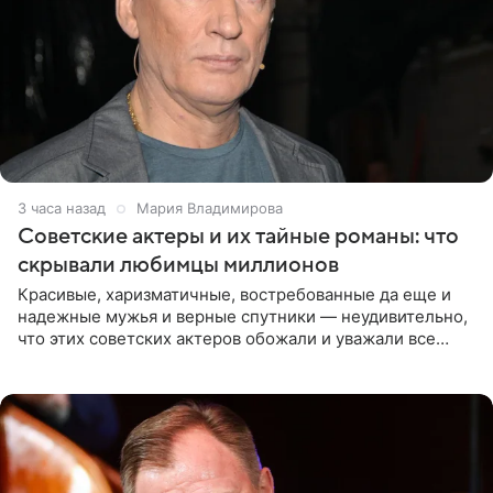
3 часа назад
Мария Владимирова
Советские актеры и их тайные романы: что
скрывали любимцы миллионов
Красивые, харизматичные, востребованные да еще и
надежные мужья и верные спутники — неудивительно,
что этих советских актеров обожали и уважали все
женщины большой страны, и наверняка не раз ставили
их в