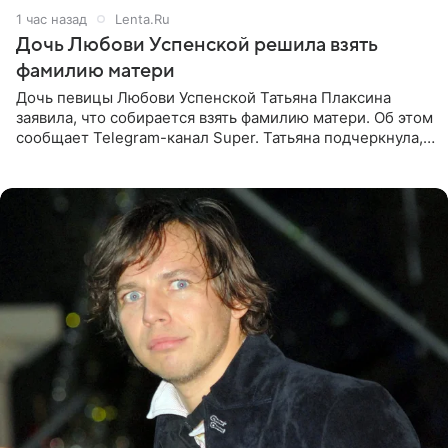
1 час назад
Lenta.Ru
Дочь Любови Успенской решила взять
фамилию матери
Дочь певицы Любови Успенской Татьяна Плаксина
заявила, что собирается взять фамилию матери. Об этом
сообщает Telegram-канал Super. Татьяна подчеркнула,
что приняла решение о смене фамилии, поскольку
именно от