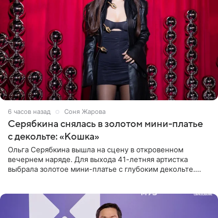
6 часов назад
Соня Жарова
Серябкина снялась в золотом мини-платье
с декольте: «Кошка»
Ольга Серябкина вышла на сцену в откровенном
вечернем наряде. Для выхода 41-летняя артистка
выбрала золотое мини-платье с глубоким декольте.
Дополнением к образу стали бежевые мюли. Стилисты
выпрямили волосы