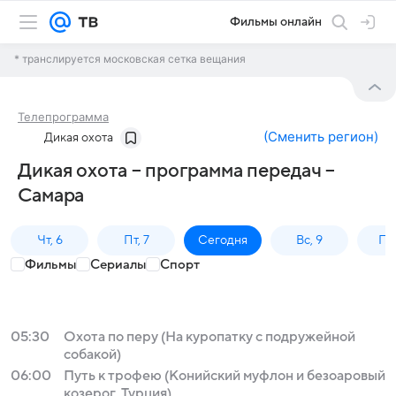
Фильмы онлайн
* транслируется московская сетка вещания
Телепрограмма
(
Сменить регион
)
Дикая охота
Дикая охота – программа передач –
Самара
Чт, 6
Пт, 7
Сегодня
Вс, 9
Пн,
Фильмы
Сериалы
Спорт
05:30
Охота по перу (На куропатку с подружейной
собакой)
06:00
Путь к трофею (Конийский муфлон и безоаровый
козерог. Турция)