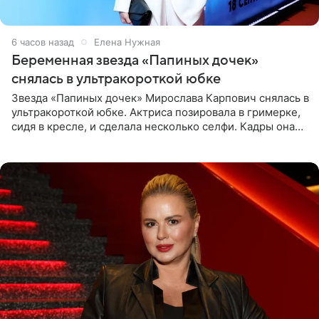
6 часов назад
Елена Нужная
Беременная звезда «Папиных дочек»
снялась в ультракороткой юбке
Звезда «Папиных дочек» Мирослава Карпович снялась в
ультракороткой юбке. Актриса позировала в гримерке,
сидя в кресле, и сделала несколько селфи. Кадры она
опубликовала на личной странице в социальной сети.