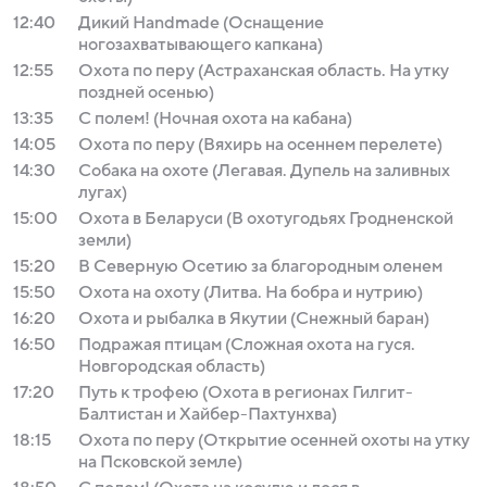
12:40
Дикий Handmade (Оснащение
ногозахватывающего капкана)
12:55
Охота по перу (Астраханская область. На утку
поздней осенью)
13:35
С полем! (Ночная охота на кабана)
14:05
Охота по перу (Вяхирь на осеннем перелете)
14:30
Собака на охоте (Легавая. Дупель на заливных
лугах)
15:00
Охота в Беларуси (В охотугодьях Гродненской
земли)
15:20
В Северную Осетию за благородным оленем
15:50
Охота на охоту (Литва. На бобра и нутрию)
16:20
Охота и рыбалка в Якутии (Снежный баран)
16:50
Подражая птицам (Сложная охота на гуся.
Новгородская область)
17:20
Путь к трофею (Охота в регионах Гилгит-
Балтистан и Хайбер-Пахтунхва)
18:15
Охота по перу (Открытие осенней охоты на утку
на Псковской земле)