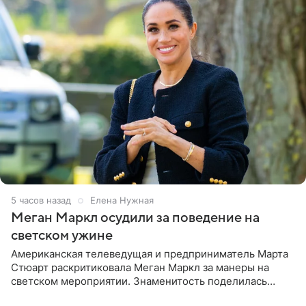
5 часов назад
Елена Нужная
Меган Маркл осудили за поведение на
светском ужине
Американская телеведущая и предприниматель Марта
Стюарт раскритиковала Меган Маркл за манеры на
светском мероприятии. Знаменитость поделилась
деталями личной встречи с герцогиней Сассекской,