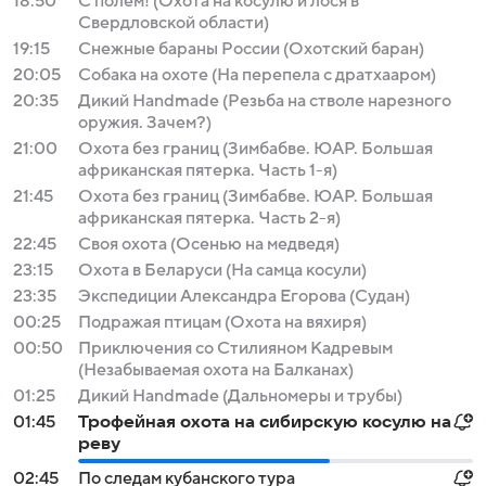
18:50
С полем! (Охота на косулю и лося в
Свердловской области)
19:15
Снежные бараны России (Охотский баран)
20:05
Собака на охоте (На перепела с дратхааром)
20:35
Дикий Handmade (Резьба на стволе нарезного
оружия. Зачем?)
21:00
Охота без границ (Зимбабве. ЮАР. Большая
африканская пятерка. Часть 1-я)
21:45
Охота без границ (Зимбабве. ЮАР. Большая
африканская пятерка. Часть 2-я)
22:45
Своя охота (Осенью на медведя)
23:15
Охота в Беларуси (На самца косули)
23:35
Экспедиции Александра Егорова (Судан)
00:25
Подражая птицам (Охота на вяхиря)
00:50
Приключения со Стилияном Кадревым
(Незабываемая охота на Балканах)
01:25
Дикий Handmade (Дальномеры и трубы)
01:45
Трофейная охота на сибирскую косулю на
реву
02:45
По следам кубанского тура