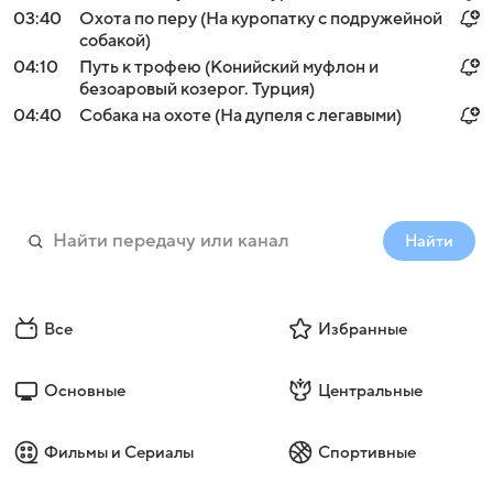
03:40
Охота по перу (На куропатку с подружейной
собакой)
04:10
Путь к трофею (Конийский муфлон и
безоаровый козерог. Турция)
04:40
Собака на охоте (На дупеля с легавыми)
Найти
Все
Избранные
Основные
Центральные
Фильмы и Сериалы
Спортивные