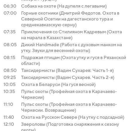
06:30
Собака на охоте (На дупеля с легавыми)
07:00
Горные охотники (Дмитрий Федотов. Охота в
Северной Осетии на дагестанского тура и
среднекавказскую серну)
07:35
Приключения со Стилияном Кадревым (Охота
на марала в Казахстане)
08:05
Дикий Handmade (Работа с духовым манком на
утку. Звуки для весенней охоты)
08:15
Подражая птицам (Охота утку и гуся в Рязанской
области)
08:50
Таксидермисты (Вадим Сухарев: Часть 1-я)
09:25
Таксидермисты (Вадим Сухарев. Часть 2-я)
10:05
Охота в Беларуси (На гуся весной)
10:35
Пульс охоты (Трофейная охота в Карачаево-
Черкесии)
11:10
Пульс охоты (Трофейная охота в Карачаево-
Черкесии. Возвращение)
11:40
Охота на Русском Севере (На утку с подсадной)
12:10
Звероловы (Подготовка снаряжения к сезону
охоты)