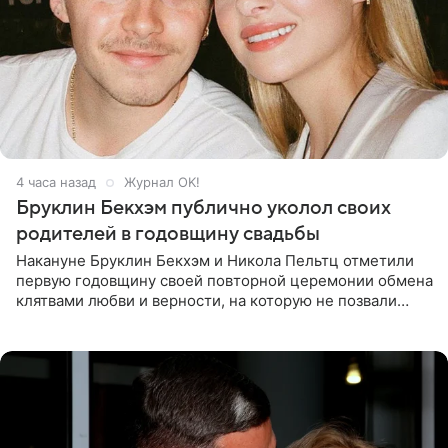
4 часа назад
Журнал OK!
Бруклин Бекхэм публично уколол своих
родителей в годовщину свадьбы
Накануне Бруклин Бекхэм и Никола Пельтц отметили
первую годовщину своей повторной церемонии обмена
клятвами любви и верности, на которую не позвали
никого из клана Бекхэм. По словам инсайдеров, пара
считает это