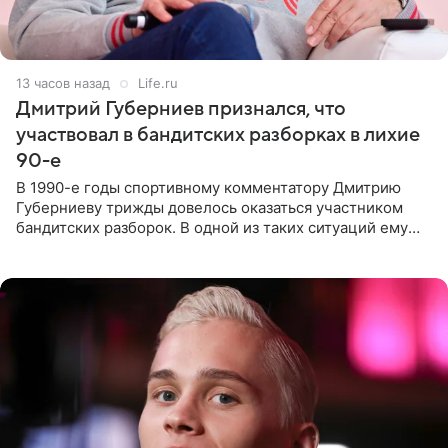
13 часов назад
Life.ru
Дмитрий Губерниев признался, что
участвовал в бандитских разборках в лихие
90-е
В 1990-е годы спортивному комментатору Дмитрию
Губерниеву трижды довелось оказаться участником
бандитских разборок. В одной из таких ситуаций ему
выдали тяжелый предмет и приказали вступить в драку,
однако он