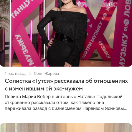
1 час назад
Соня Жарова
Солистка «Тутси» рассказала об отношениях
с изменившим ей экс-мужем
Певица Мария Вебер в интервью Наталье Подольской
откровенно рассказала о том, как тяжело она
переживала развод с бизнесменом Парвизом Ясиновым.
Артистка призналась, что измена бывшего супруга стала
для нее