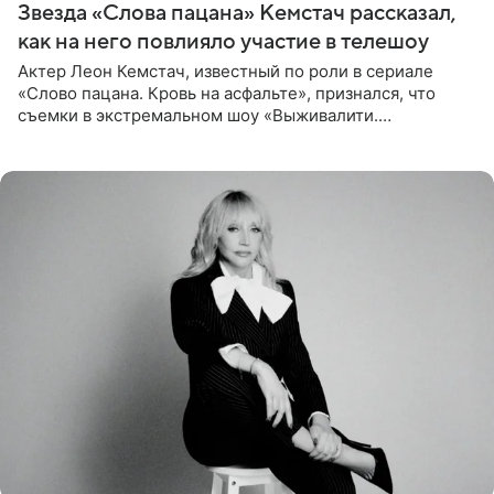
Звезда «Слова пацана» Кемстач рассказал,
как на него повлияло участие в телешоу
Актер Леон Кемстач, известный по роли в сериале
«Слово пацана. Кровь на асфальте», признался, что
съемки в экстремальном шоу «Выживалити.
Наследники» кардинально повлияли на его образ жизни.
Подробностями он