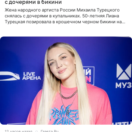
с дочерями в бикини
Жена народного артиста России Михаила Турецкого
снялась с дочерями в купальниках. 50-летняя Лиана
Турецкая позировала в крошечном черном бикини на
пляже в Италии. Ее старшая дочь Сарина для отдыха
выбрала бандо
12 часов назад
Газета.Ru