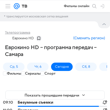
Фильмы онлайн
* транслируется московская сетка вещания
Телепрограмма
(
Сменить регион
)
Еврокино HD
Еврокино HD – программа передач –
Самара
Ср, 5
Чт, 6
Сегодня
Сб, 8
Вс
Фильмы
Сериалы
Спорт
Показать прошедшие передачи
09:10
Безумные съемки