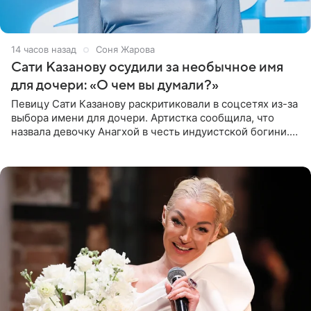
14 часов назад
Соня Жарова
Сати Казанову осудили за необычное имя
для дочери: «О чем вы думали?»
Певицу Сати Казанову раскритиковали в соцсетях из-за
выбора имени для дочери. Артистка сообщила, что
назвала девочку Анагхой в честь индуистской богини.
При этом исполнительница скрывала это имя от
поклонников