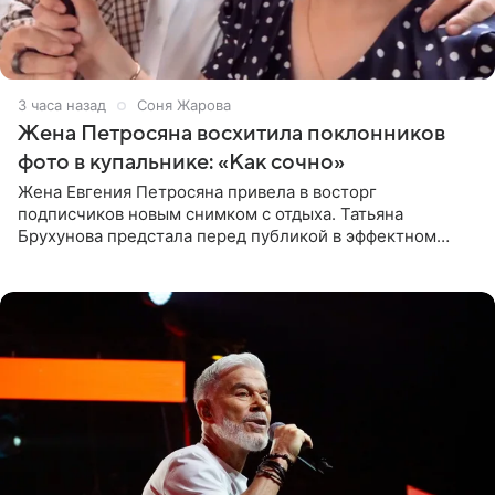
3 часа назад
Соня Жарова
Жена Петросяна восхитила поклонников
фото в купальнике: «Как сочно»
Жена Евгения Петросяна привела в восторг
подписчиков новым снимком с отдыха. Татьяна
Брухунова предстала перед публикой в эффектном
черно-сиреневом монокини, позируя прямо в бассейне.
«Ох, как сочно», «Татьяна,