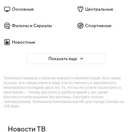
Основные
Центральные
Фильмы и Сериалы
Спортивные
Новостные
Показать еще
Телеканал премьер и новинок мирового кинематографа. Все самое
лучшее, все самое новое в мире отечественного и зарубежного
кинопроката последних двух лет. То, что вы не успели посмотреть в
кинотеатре — теперь доступно в удобное время у вас дома!
Круглосуточное вещание без рекламы. Смотрите полную
телепрограмму телеканала Кинопремьера HD для города Самара на
«ТВ Mail».
Новости ТВ