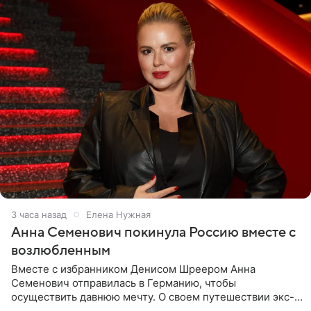
4 часа назад
Елена Нужная
Анна Семенович покинула Россию вместе с
возлюбленным
Вместе с избранником Денисом Шреером Анна
Семенович отправилась в Германию, чтобы
осуществить давнюю мечту. О своем путешествии экс-
солистка «Блестящих» рассказала поклонникам на