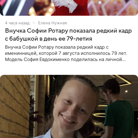
4 часа назад
Елена Нужная
Внучка Софии Ротару показала редкий кадр
с бабушкой в день ее 79-летия
Внучка Софии Ротару показала редкий кадр с
именинницей, которой 7 августа исполнилось 79 лет.
Модель София Евдокименко поделилась на личной
странице в социальной сети фотографией знаменитой
бабушки. На снимке