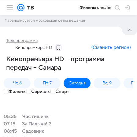
Фильмы онлайн
* транслируется московская сетка вещания
Телепрограмма
(
Сменить регион
)
Кинопремьера HD
Кинопремьера HD – программа
передач – Самара
Чт, 6
Пт, 7
Сегодня
Вс, 9
Пн,
Фильмы
Сериалы
Спорт
05:35
Час тишины
07:15
За Палыча! 2
08:45
Садовник