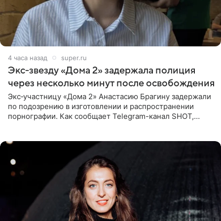
4 часа назад
super.ru
Экс‑звезду «Дома 2» задержала полиция
через несколько минут после освобождения
Экс‑участницу «Дома 2» Анастасию Брагину задержали
по подозрению в изготовлении и распространении
порнографии. Как сообщает Telegram-канал SHOT,
девушка может оказаться в СИЗО. Следствие
ходатайствует об