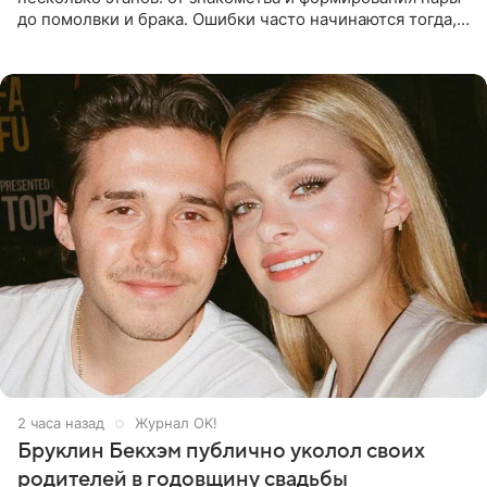
до помолвки и брака. Ошибки часто начинаются тогда,
когда один из партнеров требует от другого слишком
многого,
2 часа назад
Журнал OK!
Бруклин Бекхэм публично уколол своих
родителей в годовщину свадьбы