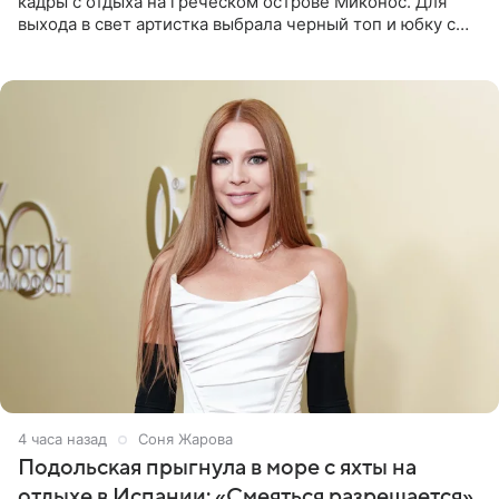
кадры с отдыха на греческом острове Миконос. Для
выхода в свет артистка выбрала черный топ и юбку с
высоким разрезом. Дополнили образ босоножки в тон,
серьги с
4 часа назад
Соня Жарова
Подольская прыгнула в море с яхты на
отдыхе в Испании: «Смеяться разрешается»