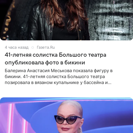
4 часа назад
Газета.Ru
41-летняя солистка Большого театра
опубликовала фото в бикини
Балерина Анастасия Меськова показала фигуру в
бикини. 41-летняя солистка Большого театра
позировала в вязаном купальнике у бассейна и
опубликовала фото в личном блоге. Артистка
поделилась кадрами с отдыха за