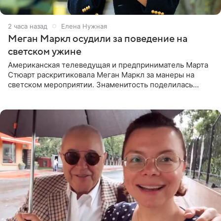
3 часа назад
Елена Нужная
Меган Маркл осудили за поведение на
светском ужине
Американская телеведущая и предприниматель Марта
Стюарт раскритиковала Меган Маркл за манеры на
светском мероприятии. Знаменитость поделилась
деталями личной встречи с герцогиней Сассекской,
пишет PageSix. По