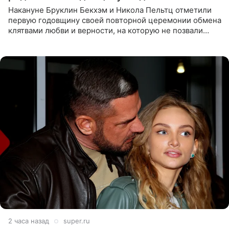
Накануне Бруклин Бекхэм и Никола Пельтц отметили
первую годовщину своей повторной церемонии обмена
клятвами любви и верности, на которую не позвали
никого из клана Бекхэм. По словам инсайдеров, пара
считает это
2 часа назад
super.ru