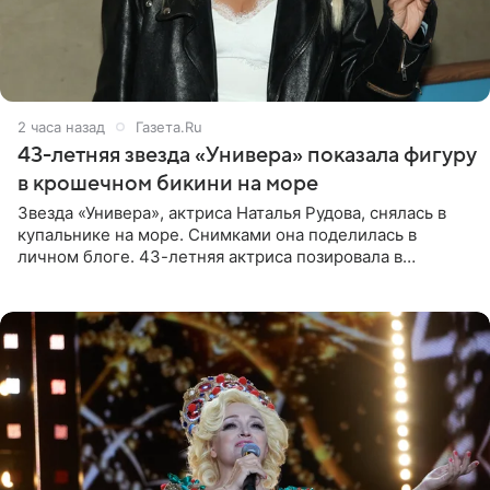
2 часа назад
Газета.Ru
43-летняя звезда «Универа» показала фигуру
в крошечном бикини на море
Звезда «Универа», актриса Наталья Рудова, снялась в
купальнике на море. Снимками она поделилась в
личном блоге. 43-летняя актриса позировала в
бордовом крошечном бикини с золотыми деталями.
Волосы Рудова