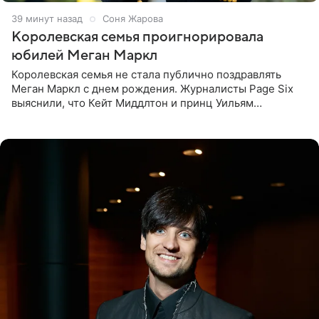
39 минут назад
Соня Жарова
Королевская семья проигнорировала
юбилей Меган Маркл
Королевская семья не стала публично поздравлять
Меган Маркл с днем рождения. Журналисты Page Six
выяснили, что Кейт Миддлтон и принц Уильям
проигнорировали эту дату в своих соцсетях. По словам
экспертов,