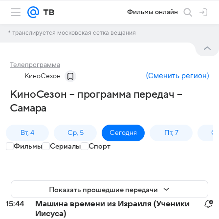
Фильмы онлайн
* транслируется московская сетка вещания
Телепрограмма
(
Сменить регион
)
КиноСезон
КиноСезон – программа передач –
Самара
Вт, 4
Ср, 5
Сегодня
Пт, 7
Сб
Фильмы
Сериалы
Спорт
Показать прошедшие передачи
15:44
Машина времени из Израиля (Ученики
Иисуса)