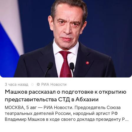
3 часа назад
© РИА Новости
Машков рассказал о подготовке к открытию
представительства СТД в Абхазии
МОСКВА, 5 авг — РИА Новости. Председатель Союза
театральных деятелей России, народный артист РФ
Владимир Машков в ходе своего доклада президенту РФ
Владимиру Путину сообщил о подготовке к открытию
нового