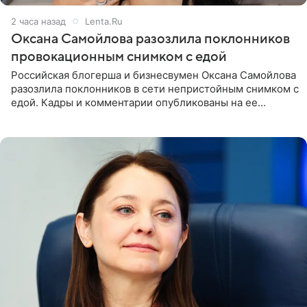
2 часа назад
Lenta.Ru
Оксана Самойлова разозлила поклонников
провокационным снимком с едой
Российская блогерша и бизнесвумен Оксана Самойлова
разозлила поклонников в сети непристойным снимком с
едой. Кадры и комментарии опубликованы на ее
странице в Instagram (принадлежит компании Meta,
признанной