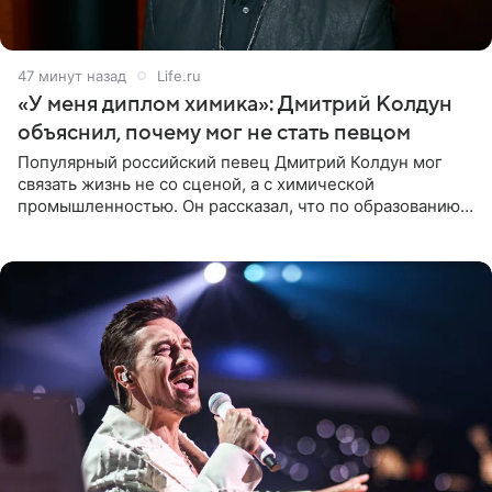
47 минут назад
Life.ru
«У меня диплом химика»: Дмитрий Колдун
объяснил, почему мог не стать певцом
Популярный российский певец Дмитрий Колдун мог
связать жизнь не со сценой, а с химической
промышленностью. Он рассказал, что по образованию
является специалистом по полимерным материалам и
до начала музыкальной