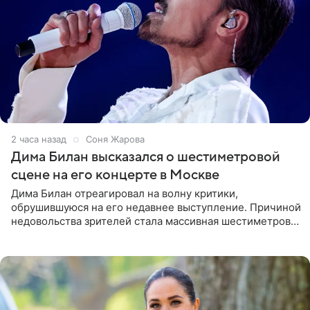
2 часа назад
Соня Жарова
Дима Билан высказался о шестиметровой
сцене на его концерте в Москве
Дима Билан отреагировал на волну критики,
обрушившуюся на его недавнее выступление. Причиной
недовольства зрителей стала массивная шестиметровая
конструкция сцены, которая полностью перекрыла
обзор артиста для