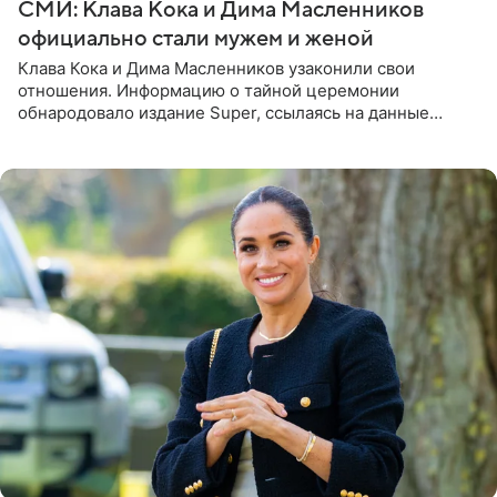
СМИ: Клава Кока и Дима Масленников
официально стали мужем и женой
Клава Кока и Дима Масленников узаконили свои
отношения. Информацию о тайной церемонии
обнародовало издание Super, ссылаясь на данные
инсайдеров. Торжество прошло в узком кругу, без
присутствия широкой публики и