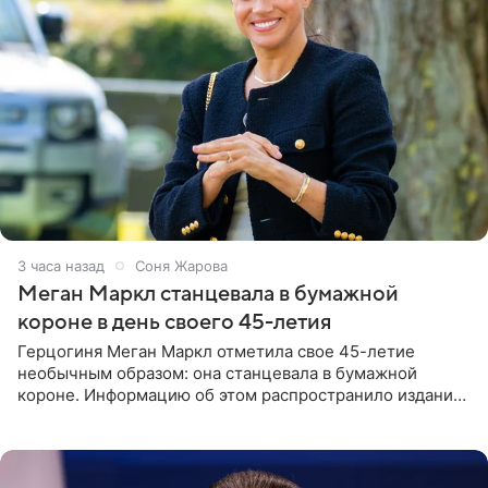
3 часа назад
Соня Жарова
Меган Маркл станцевала в бумажной
короне в день своего 45-летия
Герцогиня Меган Маркл отметила свое 45-летие
необычным образом: она станцевала в бумажной
короне. Информацию об этом распространило издание
People. На праздновании в своем особняке в Монтесито
именинница