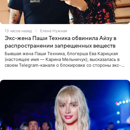
13 часов назад
Елена Нужная
Экс-жена Паши Техника обвинила Айзу в
распространении запрещенных веществ
Бывшая жена Паши Техника, блогерша Ева Карицкая
(настоящее имя — Карина Мельничук), высказалась в
своем Telegram-канале о блокировке со стороны экс-
супруги Гуфа Айзы-Лилуны Ай. Карицкая утверждает,
что ее