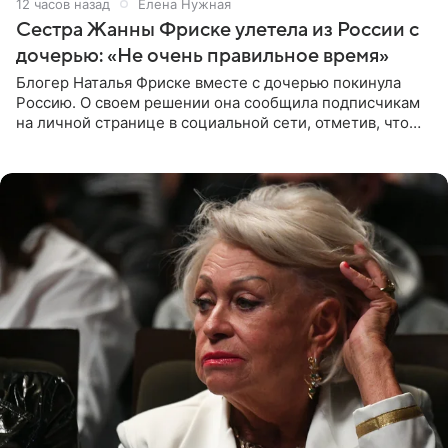
12 часов назад
Елена Нужная
Сестра Жанны Фриске улетела из России с
дочерью: «Не очень правильное время»
Блогер Наталья Фриске вместе с дочерью покинула
Россию. О своем решении она сообщила подписчикам
на личной странице в социальной сети, отметив, что
выбрала для отдыха с ребенком Объединенные
Арабские Эмираты.