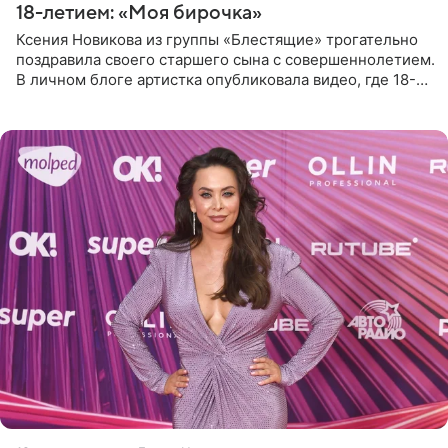
18-летием: «Моя бирочка»
Ксения Новикова из группы «Блестящие» трогательно
поздравила своего старшего сына с совершеннолетием.
В личном блоге артистка опубликовала видео, где 18-
летний Мирон легко подхватил маму на руки и закружил
во