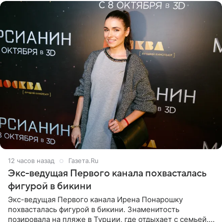
12 часов назад
Газета.Ru
Экс-ведущая Первого канала похвасталась
фигурой в бикини
Экс-ведущая Первого канала Ирена Понарошку
похвасталась фигурой в бикини. Знаменитость
позировала на пляже в Турции, где отдыхает с семьей.