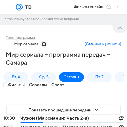
Фильмы онлайн
* транслируется московская сетка вещания
Телепрограмма
(
Сменить регион
)
Мир сериала
Мир сериала – программа передач –
Самара
Вт, 4
Ср, 5
Сегодня
Пт, 7
Сб
Фильмы
Сериалы
Спорт
Показать прошедшие передачи
10:30
Чужой (Марсианин: Часть 2-я)