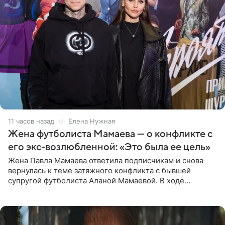
11 часов назад
Елена Нужная
Жена футболиста Мамаева — о конфликте с
его экс-возлюбленной: «Это была ее цель»
Жена Павла Мамаева ответила подписчикам и снова
вернулась к теме затяжного конфликта с бывшей
супругой футболиста Аланой Мамаевой. В ходе
общения с аудиторией один из пользователей
признался, что раньше судил о