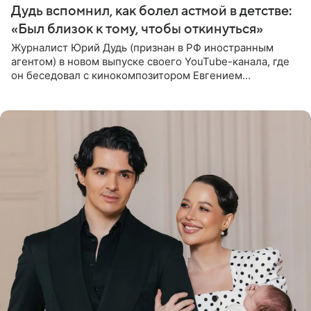
Дудь вспомнил, как болел астмой в детстве:
«Был близок к тому, чтобы откинуться»
Журналист Юрий Дудь (признан в РФ иностранным
агентом) в новом выпуске своего YouTube-канала, где
он беседовал с кинокомпозитором Евгением
Гальпериным, поделился личной историей о борьбе с
бронхиальной астмой в