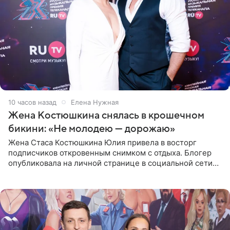
10 часов назад
Елена Нужная
Жена Костюшкина снялась в крошечном
бикини: «Не молодею — дорожаю»
Жена Стаса Костюшкина Юлия привела в восторг
подписчиков откровенным снимком с отдыха. Блогер
опубликовала на личной странице в социальной сети
фото в ярком бикини, позируя на пирсе во время отпуска
в Турции,