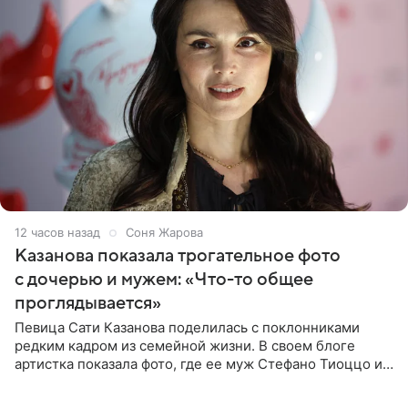
12 часов назад
Соня Жарова
Казанова показала трогательное фото
с дочерью и мужем: «Что-то общее
проглядывается»
Певица Сати Казанова поделилась с поклонниками
редким кадром из семейной жизни. В своем блоге
артистка показала фото, где ее муж Стефано Тиоццо и
их маленькая дочь спят рядом. На снимке отец и
малышка лежат в