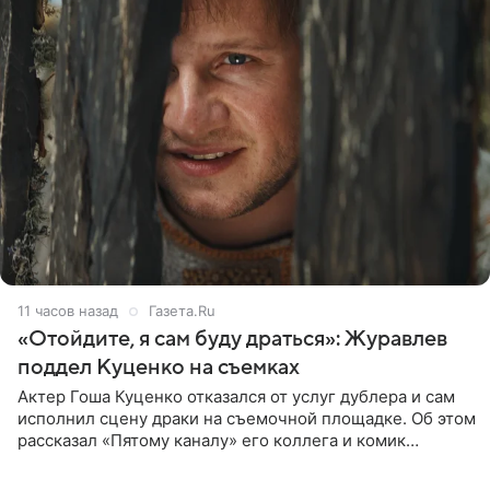
11 часов назад
Газета.Ru
«Отойдите, я сам буду драться»: Журавлев
поддел Куценко на съемках
Актер Гоша Куценко отказался от услуг дублера и сам
исполнил сцену драки на съемочной площадке. Об этом
рассказал «Пятому каналу» его коллега и комик
Дмитрий Журавлев. По словам артиста, когда Куценко