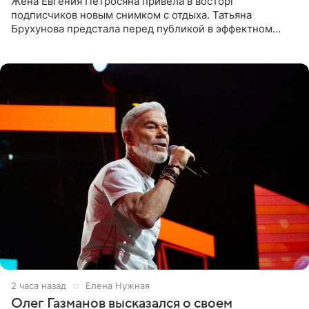
Жена Евгения Петросяна привела в восторг
подписчиков новым снимком с отдыха. Татьяна
Брухунова предстала перед публикой в эффектном
черно-сиреневом монокини, позируя прямо в бассейне.
«Ох, как сочно», «Татьяна,
2 часа назад
Елена Нужная
Олег Газманов высказался о своем