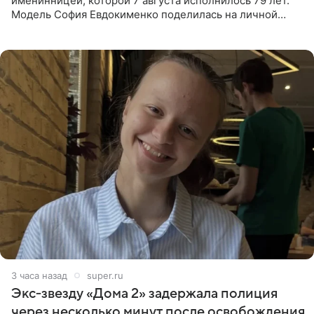
именинницей, которой 7 августа исполнилось 79 лет.
Модель София Евдокименко поделилась на личной
странице в социальной сети фотографией знаменитой
бабушки. На снимке
3 часа назад
super.ru
Экс‑звезду «Дома 2» задержала полиция
через несколько минут после освобождения