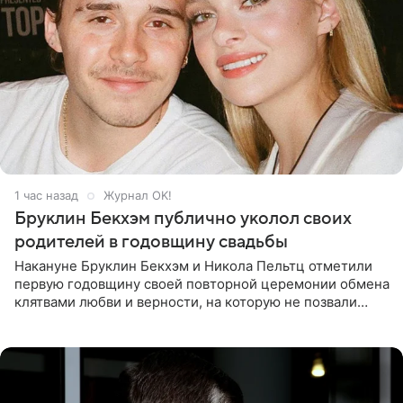
1 час назад
Журнал OK!
Бруклин Бекхэм публично уколол своих
родителей в годовщину свадьбы
Накануне Бруклин Бекхэм и Никола Пельтц отметили
первую годовщину своей повторной церемонии обмена
клятвами любви и верности, на которую не позвали
никого из клана Бекхэм. По словам инсайдеров, пара
считает это