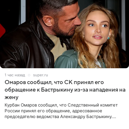
1 час назад
super.ru
Омаров сообщил, что СК принял его
обращение к Бастрыкину из-за нападения на
жену
Курбан Омаров сообщил, что Следственный комитет
России принял его обращение, адресованное
председателю ведомства Александру Бастрыкину.
Бизнесмен опубликовал ответ Информационного
центра СК в личном блоге. В