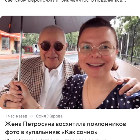
деталями личной встречи с герцогиней Сассекской,
пишет PageSix. По
1 час назад
Соня Жарова
Жена Петросяна восхитила поклонников
фото в купальнике: «Как сочно»