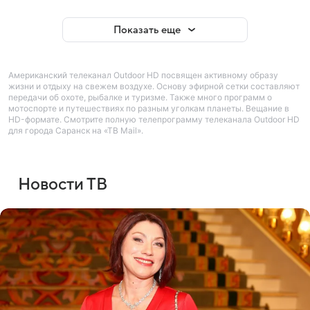
Показать еще
Американский телеканал Outdoor HD посвящен активному образу
жизни и отдыху на свежем воздухе. Основу эфирной сетки составляют
передачи об охоте, рыбалке и туризме. Также много программ о
мотоспорте и путешествиях по разным уголкам планеты. Вещание в
HD-формате. Смотрите полную телепрограмму телеканала Outdoor HD
для города Саранск на «ТВ Mail».
Новости ТВ