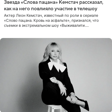
Звезда «Слова пацана» Кемстач рассказал,
как на него повлияло участие в телешоу
Актер Леон Кемстач, известный по роли в сериале
«Слово пацана. Кровь на асфальте», признался, что
съемки в экстремальном шоу «Выживалити.
Наследники» кардинально повлияли на его образ жизни.
Подробностями он