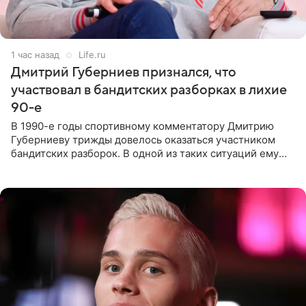
1 час назад
Life.ru
Дмитрий Губерниев признался, что
участвовал в бандитских разборках в лихие
90-е
В 1990-е годы спортивному комментатору Дмитрию
Губерниеву трижды довелось оказаться участником
бандитских разборок. В одной из таких ситуаций ему
выдали тяжелый предмет и приказали вступить в драку,
однако он