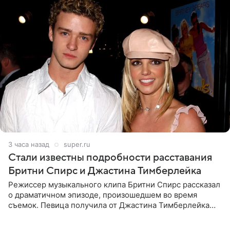
3 часа назад
super.ru
Стали известны подробности расставания
Бритни Спирс и Джастина Тимберлейка
Режиссер музыкального клипа Бритни Спирс рассказал
о драматичном эпизоде, произошедшем во время
съемок. Певица получила от Джастина Тимберлейка
сообщение о расставании прямо на площадке. По
словам постановщика,