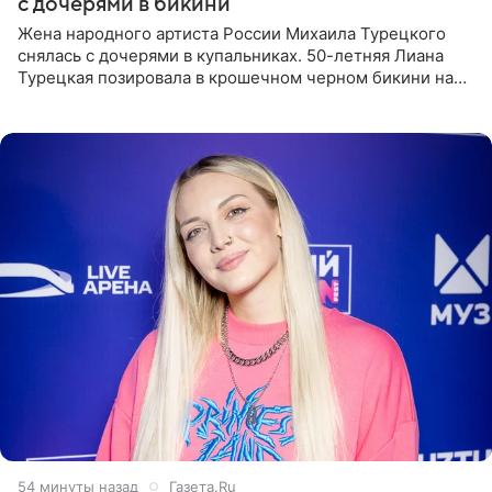
с дочерями в бикини
Жена народного артиста России Михаила Турецкого
снялась с дочерями в купальниках. 50-летняя Лиана
Турецкая позировала в крошечном черном бикини на
пляже в Италии. Ее старшая дочь Сарина для отдыха
выбрала бандо
54 минуты назад
Газета.Ru