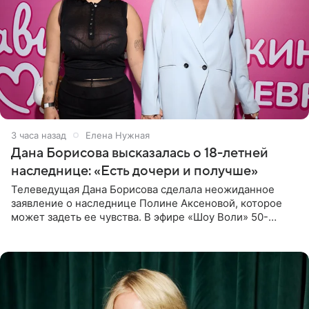
3 часа назад
Елена Нужная
Дана Борисова высказалась о 18-летней
наследнице: «Есть дочери и получше»
Телеведущая Дана Борисова сделала неожиданное
заявление о наследнице Полине Аксеновой, которое
может задеть ее чувства. В эфире «Шоу Воли» 50-
летняя знаменитость откровенно призналась, что не
считает свою дочь