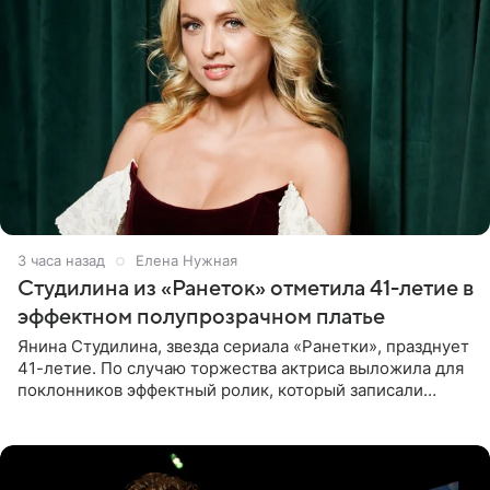
3 часа назад
Елена Нужная
Студилина из «Ранеток» отметила 41-летие в
эффектном полупрозрачном платье
Янина Студилина, звезда сериала «Ранетки», празднует
41-летие. По случаю торжества актриса выложила для
поклонников эффектный ролик, который записали
прошлой ночью. В кадре артистка предстала в
вечернем