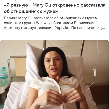
«Я ревную»: Mary Gu откровенно рассказала
об отношениях с мужем
Певица Mary Gu рассказала об отношениях с мужем —
солистом группы Wildways Анатолием Борисовым.
Артистку цитирует издание Popcake. По словам певицы,
залог любви — это принять недостатки другого
человека. Также