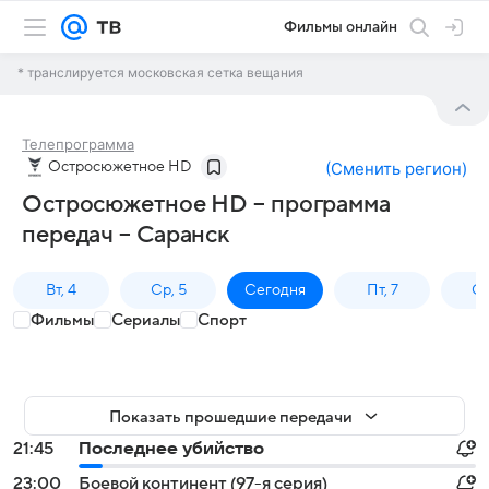
Фильмы онлайн
* транслируется московская сетка вещания
Телепрограмма
Остросюжетное HD
(
Сменить регион
)
Остросюжетное HD – программа
передач – Саранск
Вт, 4
Ср, 5
Сегодня
Пт, 7
Сб
Фильмы
Сериалы
Спорт
Показать прошедшие передачи
21:45
Последнее убийство
23:00
Боевой континент (97-я серия)