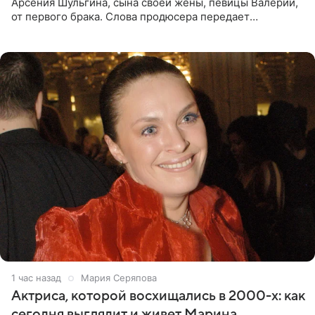
Арсения Шульгина, сына своей жены, певицы Валерии,
от первого брака. Слова продюсера передает
«СтарХит». Пригожин признался, что не лезет в дела
взрослых детей, и
1 час назад
Мария Серяпова
Актриса, которой восхищались в 2000-х: как
сегодня выглядит и живет Марина