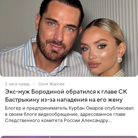
2 часа назад
Соня Жарова
Экс-муж Бородиной обратился к главе СК
Бастрыкину из-за нападения на его жену
Блогер и предприниматель Курбан Омаров опубликовал
в своем блоге видеообращение, адресованное главе
Следственного комитета России Александру
Бастрыкину. Бизнесмен рассказал, что 1 августа в
центре Москвы трое