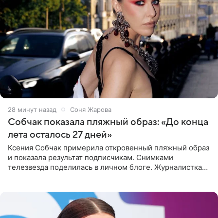
28 минут назад
Соня Жарова
Собчак показала пляжный образ: «До конца
лета осталось 27 дней»
Ксения Собчак примерила откровенный пляжный образ
и показала результат подписчикам. Снимками
телезвезда поделилась в личном блоге. Журналистка
сейчас отдыхает за рубежом. На свежем кадре Собчак
запечатлена в