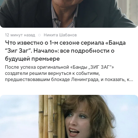
12 минут назад
Никита Шабанов
Что известно о 1-м сезоне сериала «Банда
“Зиг Заг”. Начало»: все подробности о
будущей премьере
После успеха оригинальной «Банды „ЗИГ ЗАГ“»
создатели решили вернуться к событиям,
предшествовавшим блокаде Ленинграда, и показать, как
появилась преступная группировка, ставшая одной из
главных угроз для