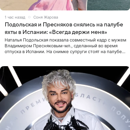
1 час назад
Соня Жарова
Подольская и Пресняков снялись на палубе
яхты в Испании: «Всегда держи меня»
Наталья Подольская показала совместный кадр с мужем
Владимиром Пресняковым-мл., сделанный во время
отпуска в Испании. На снимке супруги стоят на палубе
яхты в лучах закатного солнца. Подольская выбрала
слитный