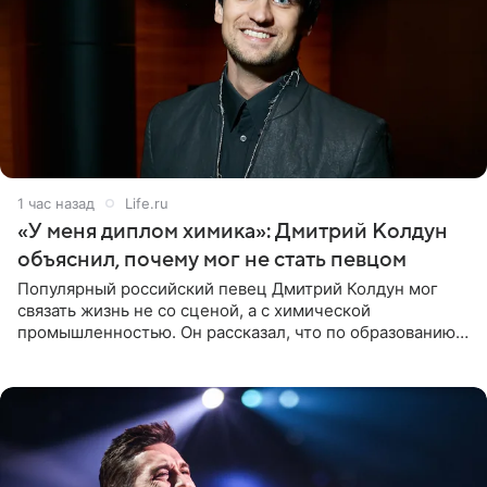
1 час назад
Life.ru
«У меня диплом химика»: Дмитрий Колдун
объяснил, почему мог не стать певцом
Популярный российский певец Дмитрий Колдун мог
связать жизнь не со сценой, а с химической
промышленностью. Он рассказал, что по образованию
является специалистом по полимерным материалам и
до начала музыкальной