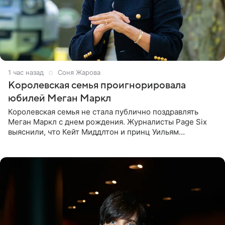
1 час назад
Соня Жарова
Королевская семья проигнорировала
юбилей Меган Маркл
Королевская семья не стала публично поздравлять
Меган Маркл с днем рождения. Журналисты Page Six
выяснили, что Кейт Миддлтон и принц Уильям
проигнорировали эту дату в своих соцсетях. По словам
экспертов,