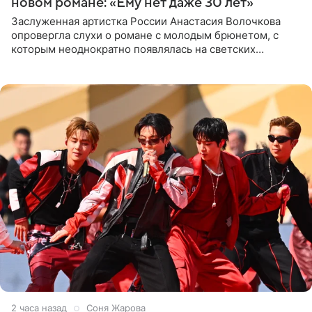
новом романе: «Ему нет даже 30 лет»
Заслуженная артистка России Анастасия Волочкова
опровергла слухи о романе с молодым брюнетом, с
которым неоднократно появлялась на светских
мероприятиях. Балерина заявила, что их связывают
исключительно близкие
2 часа назад
Соня Жарова