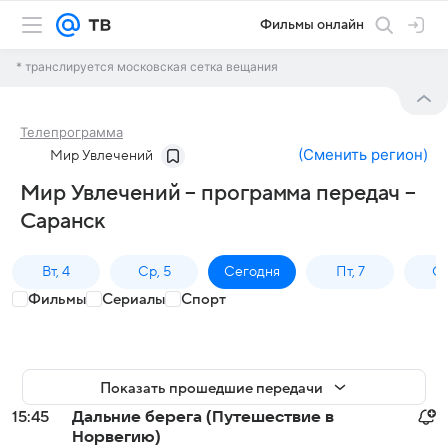
Фильмы онлайн
* транслируется московская сетка вещания
Телепрограмма
(
Сменить регион
)
Мир Увлечений
Мир Увлечений – программа передач –
Саранск
Вт, 4
Ср, 5
Сегодня
Пт, 7
Сб
Фильмы
Сериалы
Спорт
Показать прошедшие передачи
15:45
Дальние берега (Путешествие в
Норвегию)