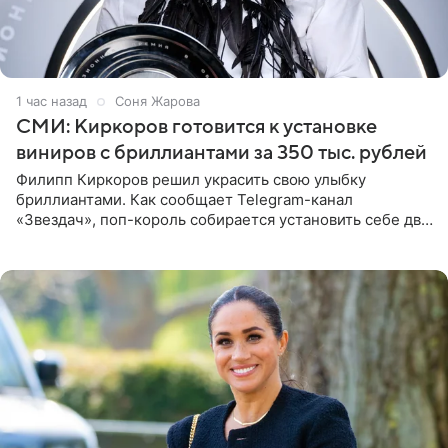
1 час назад
Соня Жарова
СМИ: Киркоров готовится к установке
виниров с бриллиантами за 350 тыс. рублей
Филипп Киркоров решил украсить свою улыбку
бриллиантами. Как сообщает Telegram-канал
«Звездач», поп-король собирается установить себе два
винира с драгоценной огранкой. Сумма, которую артист
готов выложить за