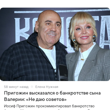
позицию он озвучил в подкасте «Путь в топ с Олесей
Нагорной», который
58 минут назад
Елена Нужная
Пригожин высказался о банкротстве сына
Валерии: «Не даю советов»
Иосиф Пригожин прокомментировал банкротство