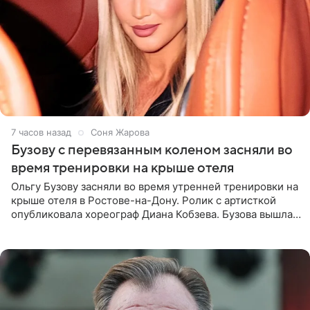
7 часов назад
Соня Жарова
Бузову с перевязанным коленом засняли во
время тренировки на крыше отеля
Ольгу Бузову засняли во время утренней тренировки на
крыше отеля в Ростове-на-Дону. Ролик с артисткой
опубликовала хореограф Диана Кобзева. Бузова вышла
на занятие спортом в 32-градусную жару ранним утром,