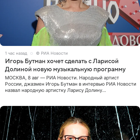
1 час назад
© РИА Новости
Игорь Бутман хочет сделать с Ларисой
Долиной новую музыкальную программу
МОСКВА, 8 авг — РИА Новости. Народный артист
России, джазмен Игорь Бутман в интервью РИА Новости
назвал народную артистку Ларису Долину
великолепной певицей и рассказал о желании сделать с
ней новую совместную