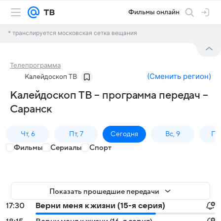
Фильмы онлайн
* транслируется московская сетка вещания
Телепрограмма
(
Сменить регион
)
Калейдоскоп ТВ
Калейдоскоп ТВ – программа передач –
Саранск
Чт, 6
Пт, 7
Сегодня
Вс, 9
Пн,
Фильмы
Сериалы
Спорт
Показать прошедшие передачи
17:30
Верни меня к жизни (15-я серия)