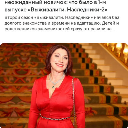
неожиданный новичок: что было в 1-м
выпуске «Выживалити. Наследники-2»
Второй сезон «Выживалити. Наследники» начался без
долгого знакомства и времени на адаптацию. Детей и
родственников знаменитостей сразу отправили на
тяжелое испытание, а уже через несколько дней в
лагере