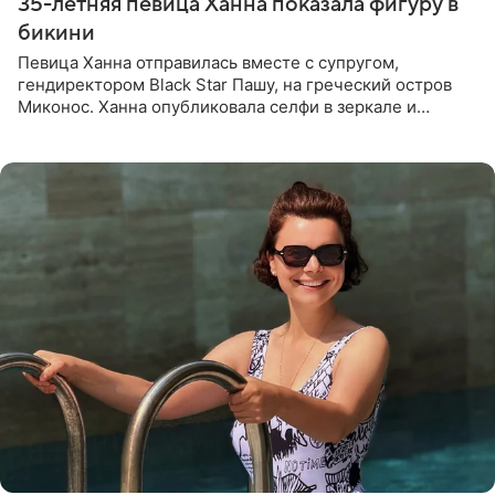
35-летняя певица Ханна показала фигуру в
бикини
Певица Ханна отправилась вместе с супругом,
гендиректором Black Star Пашу, на греческий остров
Миконос. Ханна опубликовала селфи в зеркале и
призналась, что сейчас особенно довольна собой. По
словам певицы, она