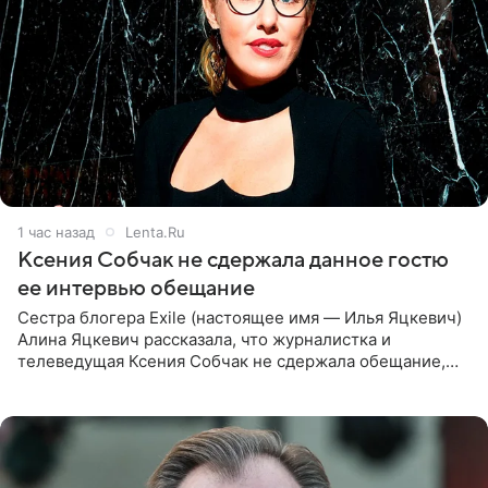
1 час назад
Lenta.Ru
Ксения Собчак не сдержала данное гостю
ее интервью обещание
Сестра блогера Exile (настоящее имя — Илья Яцкевич)
Алина Яцкевич рассказала, что журналистка и
телеведущая Ксения Собчак не сдержала обещание,
которое дала ему во время интервью с ним. Об этом она
заявила в