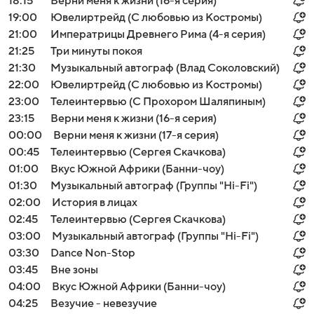
18:15
Верни меня к жизни (16-я серия)
19:00
Ювелиртрейд (С любовью из Костромы)
21:00
Императрицы Древнего Рима (4-я серия)
21:25
Три минуты покоя
21:30
Музыкальный автограф (Влад Соколовский)
22:00
Ювелиртрейд (С любовью из Костромы)
23:00
Телеинтервью (С Прохором Шаляпиным)
23:15
Верни меня к жизни (16-я серия)
00:00
Верни меня к жизни (17-я серия)
00:45
Телеинтервью (Сергея Скачкова)
01:00
Вкус Южной Африки (Банни-чоу)
01:30
Музыкальный автограф (Группы "Hi-Fi")
02:00
История в лицах
02:45
Телеинтервью (Сергея Скачкова)
03:00
Музыкальный автограф (Группы "Hi-Fi")
03:30
Dance Non-Stop
03:45
Вне зоны
04:00
Вкус Южной Африки (Банни-чоу)
04:25
Везучие - невезучие