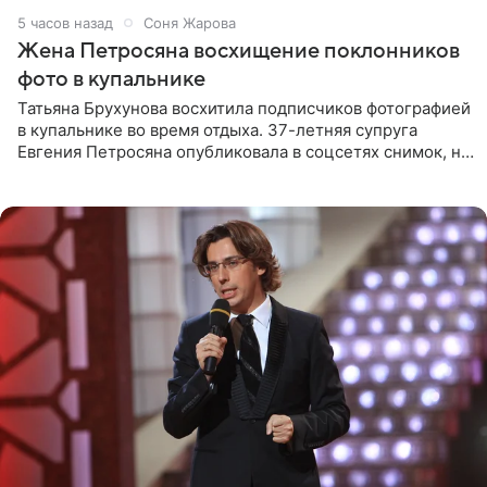
5 часов назад
Соня Жарова
Жена Петросяна восхищение поклонников
фото в купальнике
Татьяна Брухунова восхитила подписчиков фотографией
в купальнике во время отдыха. 37-летняя супруга
Евгения Петросяна опубликовала в соцсетях снимок, на
котором позирует у бассейна в белоснежном монокини
с