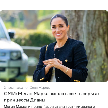
причин переезда на Бали стало желание оградить
старшего сына от
3 часа назад
Соня Жарова
СМИ: Меган Маркл вышла в свет в серьгах
принцессы Дианы
Меган Маркл и принц Гарри стали гостями званого