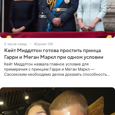
5 часов назад
Журнал OK!
Кейт Миддлтон готова простить принца
Гарри и Меган Маркл при одном условии
Кейт Миддлтон назвала главное условие для
примирения с принцем Гарри и Меган Маркл —
Сассекским необходимо делом доказать способность
хранить семейные тайны и полностью восстановить
подорванное доверие.