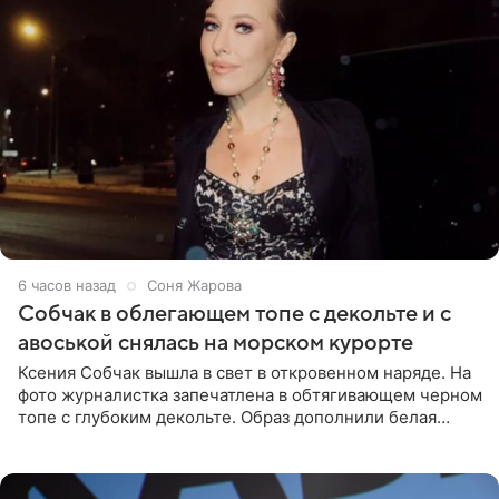
6 часов назад
Соня Жарова
Собчак в облегающем топе с декольте и с
авоськой снялась на морском курорте
Ксения Собчак вышла в свет в откровенном наряде. На
фото журналистка запечатлена в обтягивающем черном
топе с глубоким декольте. Образ дополнили белая
юбка-миди, вьетнамки на платформе и соломенная
шляпа.