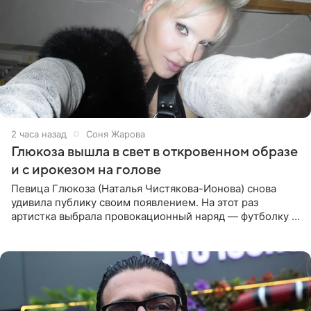
2 часа назад
Соня Жарова
Глюкоза вышла в свет в откровенном образе
и с ирокезом на голове
Певица Глюкоза (Наталья Чистякова-Ионова) снова
удивила публику своим появлением. На этот раз
артистка выбрала провокационный наряд — футболку с
принтом, имитирующим полуобнаженную грудь. Свой
образ Глюкоза