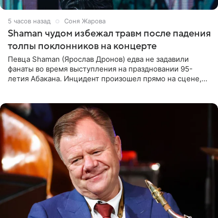
5 часов назад
Соня Жарова
Shaman чудом избежал травм после падения
толпы поклонников на концерте
Певца Shaman (Ярослав Дронов) едва не задавили
фанаты во время выступления на праздновании 95-
летия Абакана. Инцидент произошел прямо на сцене,
подробности сообщает «Абзац». Толпа поклонников
навалилась на