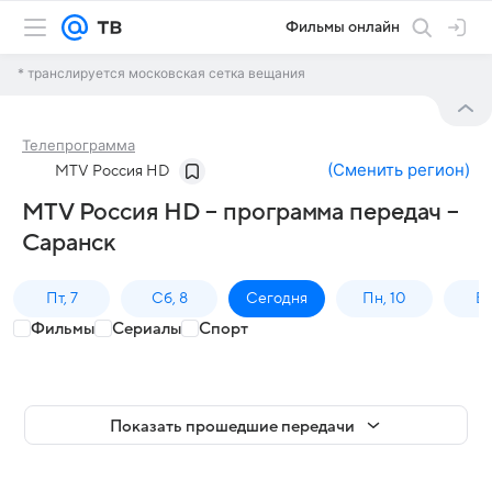
Фильмы онлайн
* транслируется московская сетка вещания
Телепрограмма
(
Сменить регион
)
MTV Россия HD
MTV Россия HD – программа передач –
Саранск
Пт, 7
Сб, 8
Сегодня
Пн, 10
Вт,
Фильмы
Сериалы
Спорт
Показать прошедшие передачи