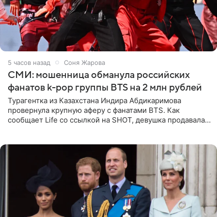
5 часов назад
Соня Жарова
СМИ: мошенница обманула российских
фанатов k-pop группы BTS на 2 млн рублей
Турагентка из Казахстана Индира Абдикаримова
провернула крупную аферу с фанатами BTS. Как
сообщает Life со ссылкой на SHOT, девушка продавала
поддельные туры на концерт группы в Пусане. По
данным издания,