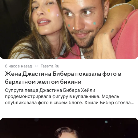
6 часов назад
Газета.Ru
Жена Джастина Бибера показала фото в
бархатном желтом бикини
Супруга певца Джастина Бибера Хейли
продемонстрирвала фигуру в купальнике. Модель
опубликовала фото в своем блоге. Хейли Бибер стояла
перед зеркалом в желтом крошечном бархатном
бикини, которое дополнила