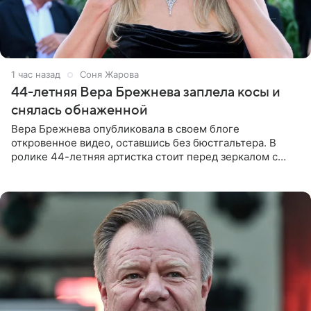
1 час назад
Соня Жарова
44-летняя Вера Брежнева заплела косы и
снялась обнаженной
Вера Брежнева опубликовала в своем блоге
откровенное видео, оставшись без бюстгальтера. В
ролике 44-летняя артистка стоит перед зеркалом с
обнаженной грудью. Волосы певица собрала в косы и
надела головной убор.