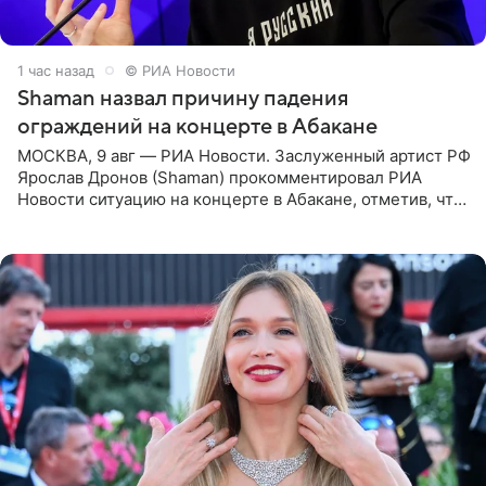
1 час назад
© РИА Новости
Shaman назвал причину падения
ограждений на концерте в Абакане
МОСКВА, 9 авг — РИА Новости. Заслуженный артист РФ
Ярослав Дронов (Shaman) прокомментировал РИА
Новости ситуацию на концерте в Абакане, отметив, что
во время исполнения песни «Братья-славяне» он
обменивался