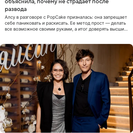
объяснила, почему не страдает после
развода
Алсу в разговоре с PopCake призналась: она запрещает
себе паниковать и раскисать. Ее метод прост — делать
все возможное своими руками, а итог доверять высшим
силам. Певица утверждает, что истерики и потеря