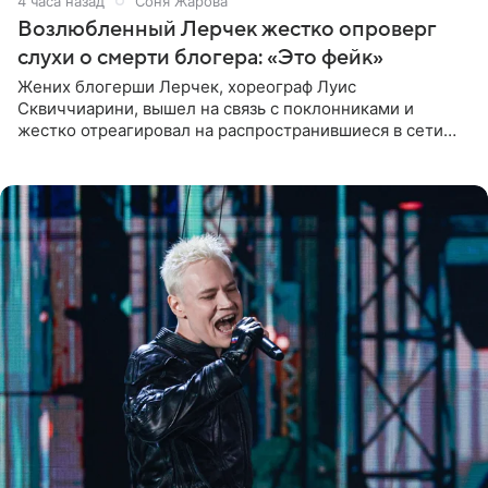
4 часа назад
Соня Жарова
Возлюбленный Лерчек жестко опроверг
слухи о смерти блогера: «Это фейк»
Жених блогерши Лерчек, хореограф Луис
Сквиччиарини, вышел на связь с поклонниками и
жестко отреагировал на распространившиеся в сети
слухи о смерти Валерии Чекалиной. «Это фейк! Я в
шоке, что такие люди