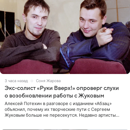
3 часа назад
Соня Жарова
Экс-солист «Руки Вверх!» опроверг слухи
о возобновлении работы с Жуковым
Алексей Потехин в разговоре с изданием «Абзац»
объяснил, почему их творческие пути с Сергеем
Жуковым больше не пересекутся. Недавно артисты
воссоединились на большом концерте «30 нам уже!»,
который прошел в