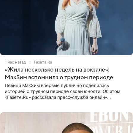
1 час назад
Газета.Ru
«Жила несколько недель на вокзале»:
МакSим вспомнила о трудном периоде
Певица МакSим впервые публично поделилась
историей о трудном периоде своей юности. Об этом
«Газете.Ru» рассказала пресс-служба онлайн-
кинотеатра START, который совместно с VK Добром и
МАЕР запустил социальный