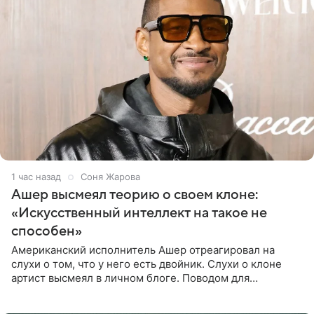
1 час назад
Соня Жарова
Ашер высмеял теорию о своем клоне:
«Искусственный интеллект на такое не
способен»
Американский исполнитель Ашер отреагировал на
слухи о том, что у него есть двойник. Слухи о клоне
артист высмеял в личном блоге. Поводом для
обсуждений стали два концерта в Нью-Джерси,
которые 47-летний певец