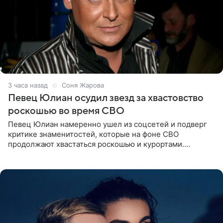
3 часа назад
Соня Жарова
Певец Юлиан осудил звезд за хвастовство
роскошью во время СВО
Певец Юлиан намеренно ушел из соцсетей и подверг
критике знаменитостей, которые на фоне СВО
продолжают хвастаться роскошью и курортами.
Заслуженный артист России признался, что устроил
себе настоящий «детокс» и