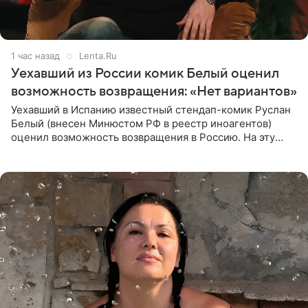
1 час назад
Lenta.Ru
Уехавший из России комик Белый оценил
возможность возвращения: «Нет вариантов»
Уехавший в Испанию известный стендап-комик Руслан
Белый (внесен Минюстом РФ в реестр иноагентов)
оценил возможность возвращения в Россию. На эту
тему юморист высказался в подкасте «От реки до
моря», выпуск