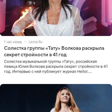
1 час назад
Lenta.Ru
Солистка группы «Тату» Волкова раскрыла
секрет стройности в 41 год
Солистка музыкальной группы «Тату», российская
певица Юлия Волкова раскрыла секрет стройности в 41
год. Интервью с ней публикует журнал Hello!.
Знаменитость рассказала, что следует принципу,
который включает в