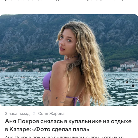
упомянула сыновей и нынешнего мужа Степана, но экс-
супруга в
3 часа назад
Соня Жарова
Аня Покров снялась в купальнике на отдыхе
в Катаре: «Фото сделал папа»
Аня Покров показала подписчикам кадры с отдыха в