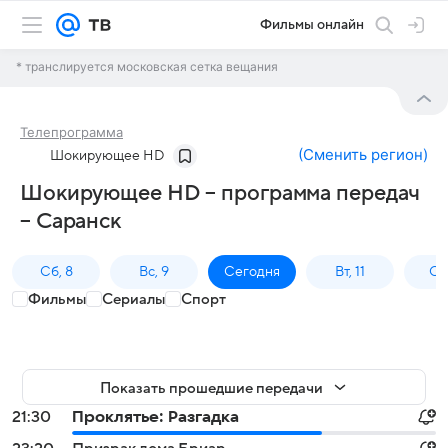
Фильмы онлайн
* транслируется московская сетка вещания
Телепрограмма
(
Сменить регион
)
Шокирующее HD
Шокирующее HD – программа передач
– Саранск
Сб, 8
Вс, 9
Сегодня
Вт, 11
Ср,
Фильмы
Сериалы
Спорт
Показать прошедшие передачи
21:30
Проклятье: Разгадка