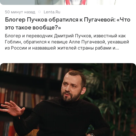
50 минут назад
Lenta.Ru
Блогер Пучков обратился к Пугачевой: «Что
это такое вообще?»
Блогер и переводчик Дмитрий Пучков, известный как
Гоблин, обратился к певице Алле Пугачевой, уехавшей
из России и назвавшей жителей страны рабами и
холопами. Его слова прозвучали в эфире радио Sputnik,
запись