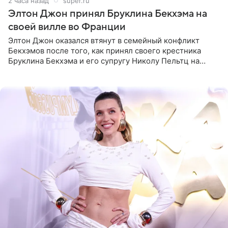
2 часа назад
super.ru
Элтон Джон принял Бруклина Бекхэма на
своей вилле во Франции
Элтон Джон оказался втянут в семейный конфликт
Бекхэмов после того, как принял своего крестника
Бруклина Бекхэма и его супругу Николу Пельтц на
своей вилле во Франции. Как сообщает
RadarOnline.com, встреча