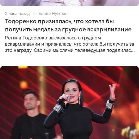
2 часа назад
Елена Нужная
Тодоренко призналась, что хотела бы
получить медаль за грудное вскармливание
Регина Тодоренко высказалась о грудном
вскармливании и призналась, что хотела бы получить за
это награду. Своими мыслями телеведущая поделилась
на личной странице в социальной сети. Артистка
подчеркнула, что не