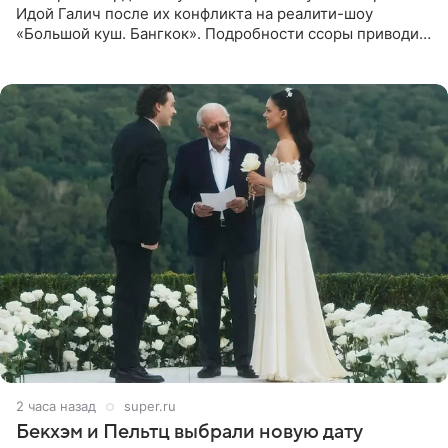
Идой Галич после их конфликта на реалити-шоу
«Большой куш. Бангкок». Подробности ссоры приводит
«СтарХит». Гордон подчеркнула, что не намерена
прислушиваться к
2 часа назад
super.ru
Бекхэм и Пельтц выбрали новую дату