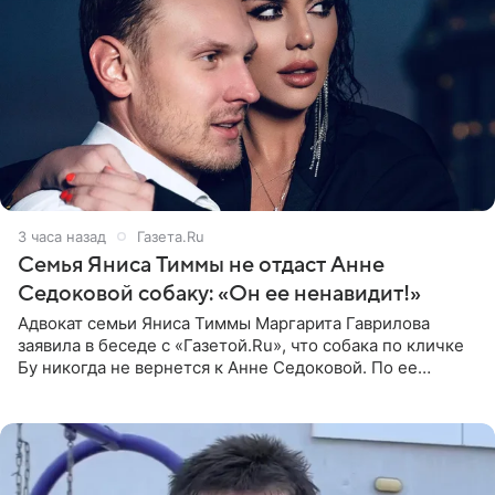
3 часа назад
Газета.Ru
Семья Яниса Тиммы не отдаст Анне
Седоковой собаку: «Он ее ненавидит!»
Адвокат семьи Яниса Тиммы Маргарита Гаврилова
заявила в беседе с «Газетой.Ru», что собака по кличке
Бу никогда не вернется к Анне Седоковой. По ее
словам, животное ненавидит певицу. Гаврилова
ответила на