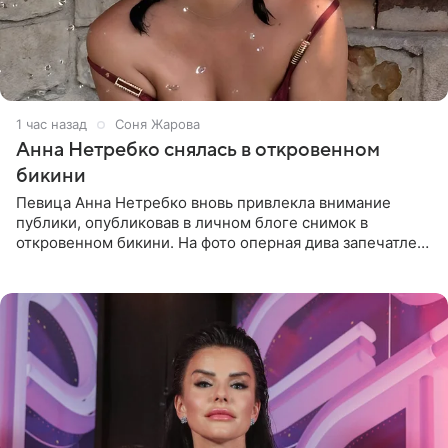
1 час назад
Соня Жарова
Анна Нетребко снялась в откровенном
бикини
Певица Анна Нетребко вновь привлекла внимание
публики, опубликовав в личном блоге снимок в
откровенном бикини. На фото оперная дива запечатлена
в термальном источнике. В подписи артистка сообщила
поклонникам,