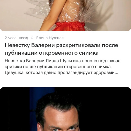
2 часа назад
Елена Нужная
Невестку Валерии раскритиковали после
публикации откровенного снимка
Невестка Валерии Лиана Шульгина попала под шквал
критики после публикации откровенного снимка.
Девушка, которая давно пропагандирует здоровый
образ жизни, выложила в личном блоге фото в ярко-
розовом