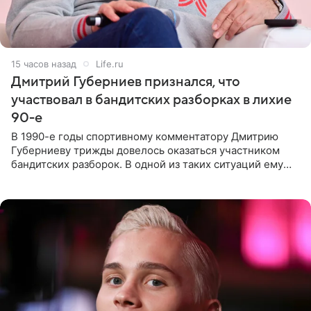
15 часов назад
Life.ru
Дмитрий Губерниев признался, что
участвовал в бандитских разборках в лихие
90-е
В 1990-е годы спортивному комментатору Дмитрию
Губерниеву трижды довелось оказаться участником
бандитских разборок. В одной из таких ситуаций ему
выдали тяжелый предмет и приказали вступить в драку,
однако он