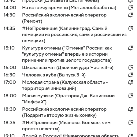
13:40
Пророки (Елизавета Евстигнеева)
14:00
На встречу времени (Металлообработка)
14:30
Российский экологический оператор
(Ремонт)
14:35
#НеПровинция (Калининград. Самый
немецкий из российских, самый российский из
немецких)
15:10
Культура отмены ("Отмена" России: как
"культуру отмены" впервые в истории
применили против целого государства)
16:00
Школа шахмат (Двойной удар Часть 3-я)
16:30
Человек в кубе (Выпуск 3-й)
17:00
Молодая страна (Калужская область -
территория инноваций)
18:00
Магия музыки (Оратория Дж. Кариссими
"Иеффай")
18:30
Российский экологический оператор
(Подарить вторую жизнь хомяку)
18:35
#НеПровинция (Иваново. Больше, чем
просто невесты)
19:10
Домой, в Россию! (Нижегородская область.