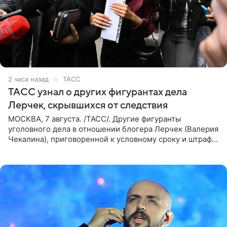
2 часа назад
ТАСС
ТАСС узнал о других фигурантах дела
Лерчек, скрывшихся от следствия
МОСКВА, 7 августа. /ТАСС/. Другие фигуранты
уголовного дела в отношении блогера Лерчек (Валерия
Чекалина), приговоренной к условному сроку и штрафу,
а также ее бывшего супруга и его бывшего бизнес-
партнера,