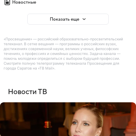
Новостные
Показать еще
«Просвещение» — российский образовательно-просветительский
телеканал. В сетке вещания — программы о российских вузах,
достижениях современной науки, великих ученых, философских
течениях, о профессиях и семейных ценностях. Задача канала —
помочь молодежи определиться с выбором будущей профессии.
Смотрите полную телепрограмму телеканала Просвещение для
города Саратов на «ТВ Mail».
Новости ТВ