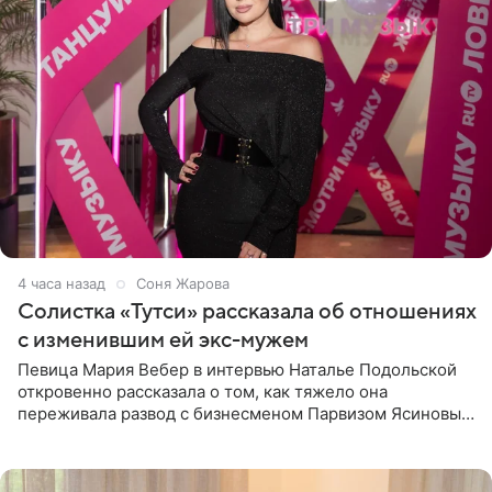
4 часа назад
Соня Жарова
Солистка «Тутси» рассказала об отношениях
с изменившим ей экс-мужем
Певица Мария Вебер в интервью Наталье Подольской
откровенно рассказала о том, как тяжело она
переживала развод с бизнесменом Парвизом Ясиновым.
Артистка призналась, что измена бывшего супруга стала
для нее