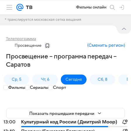
Фильмы онлайн
* транслируется московская сетка вещания
Телепрограмма
(
Сменить регион
)
Просвещение
Просвещение – программа передач –
Саратов
Ср, 5
Чт, 6
Сегодня
Сб, 8
Вс
Фильмы
Сериалы
Спорт
Показать прошедшие передачи
13:00
Культурный код России (Дмитрий Моор)