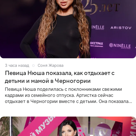
3 часа назад
Соня Жарова
Певица Нюша показала, как отдыхает с
детьми и мамой в Черногории
Певица Нюша поделилась с поклонниками свежими
кадрами из семейного отпуска. Артистка сейчас
отдыхает в Черногории вместе с детьми. Она показала,
как они гуляют по старинным улочкам местных городов.
Старшей