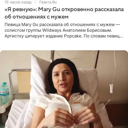
15 часов назад
Газета.Ru
«Я ревную»: Mary Gu откровенно рассказала
об отношениях с мужем
Певица Mary Gu рассказала об отношениях с мужем —
солистом группы Wildways Анатолием Борисовым.
Артистку цитирует издание Popcake. По словам певицы,
залог любви — это принять недостатки другого
человека. Также