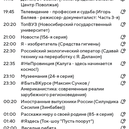
Центр Поволжья)
19:45
Телевидение - профессия и судьба (Игорь
Беляев - режиссер-документалист: Часть 3-я)
20:20
ТопВУЗ (Новосибирский государственный
университет)
21:00
Новости (156-я серия)
22:00
Я - изобретатель (Средства гигиены)
22:30
Российский экологический оператор (Сдавай
технику на переработку с Я. Диланом)
22:35
#НеПровинция (Калуга - здесь начинается
космос!)
23:10
Музеемания (24-я серия)
23:30
#БытьВКурсе (Максим Сучков /
Американистика: современные реалии
зарубежного регионоведения)
00:20
Иностранные выпускники России (Силундика
Сесилия (Зимбабве))
01:00
Расскажи миру о своей родине (85-я серия)
01:40
#Яздесь (Ток-шоу "Пусть поорут")
02:00
Веселые ребята