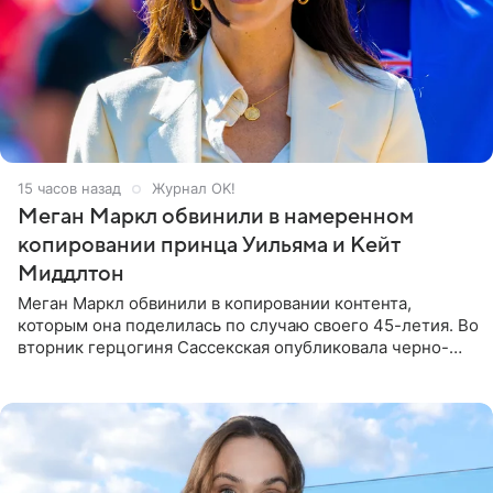
15 часов назад
Журнал OK!
Меган Маркл обвинили в намеренном
копировании принца Уильяма и Кейт
Миддлтон
Меган Маркл обвинили в копировании контента,
которым она поделилась по случаю своего 45-летия. Во
вторник герцогиня Сассекская опубликовала черно-
белую фотографию, на которой она прыгает в бассейн с
воздушными