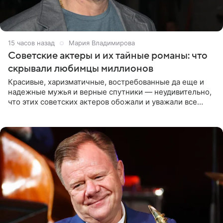
15 часов назад
Мария Владимирова
Советские актеры и их тайные романы: что
скрывали любимцы миллионов
Красивые, харизматичные, востребованные да еще и
надежные мужья и верные спутники — неудивительно,
что этих советских актеров обожали и уважали все
женщины большой страны, и наверняка не раз ставили
их в