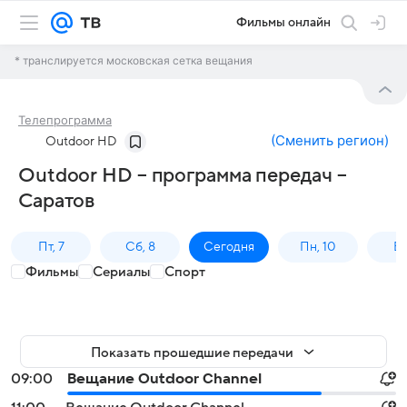
Фильмы онлайн
* транслируется московская сетка вещания
Телепрограмма
(
Сменить регион
)
Outdoor HD
Outdoor HD – программа передач –
Саратов
Пт, 7
Сб, 8
Сегодня
Пн, 10
Вт,
Фильмы
Сериалы
Спорт
Показать прошедшие передачи
09:00
Вещание Outdoor Channel