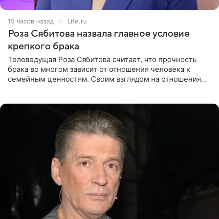
15 часов назад
Life.ru
Роза Сябитова назвала главное условие
крепкого брака
Телеведущая Роза Сябитова считает, что прочность
брака во многом зависит от отношения человека к
семейным ценностям. Своим взглядом на отношения
телеведущая поделилась с корреспондентом Пятого
канала на