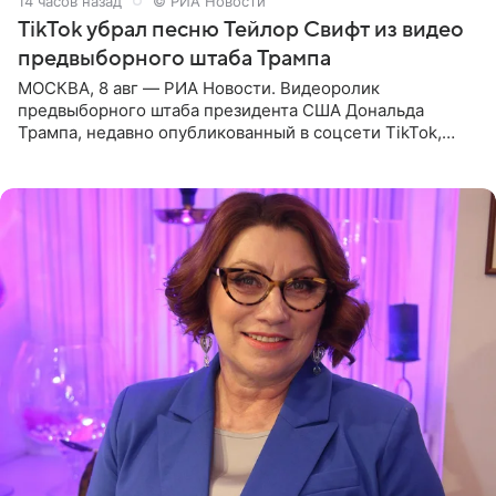
14 часов назад
© РИА Новости
TikTok убрал песню Тейлор Свифт из видео
предвыборного штаба Трампа
МОСКВА, 8 авг — РИА Новости. Видеоролик
предвыборного штаба президента США Дональда
Трампа, недавно опубликованный в соцсети TikTok,
остался без звуковой дорожки в виде песни August
(«Август») американской