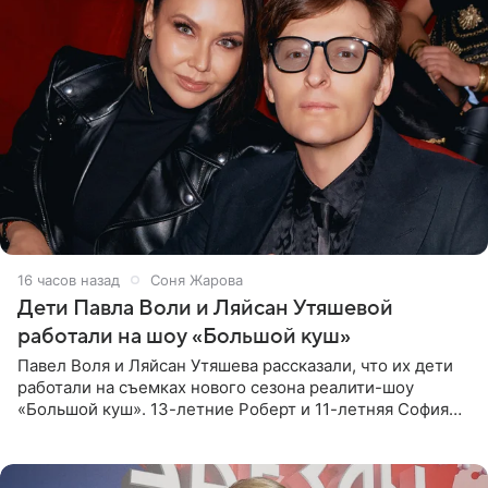
16 часов назад
Соня Жарова
Дети Павла Воли и Ляйсан Утяшевой
работали на шоу «Большой куш»
Павел Воля и Ляйсан Утяшева рассказали, что их дети
работали на съемках нового сезона реалити-шоу
«Большой куш». 13-летние Роберт и 11-летняя София
отправились вместе с родителями в Таиланд и успели
поработать