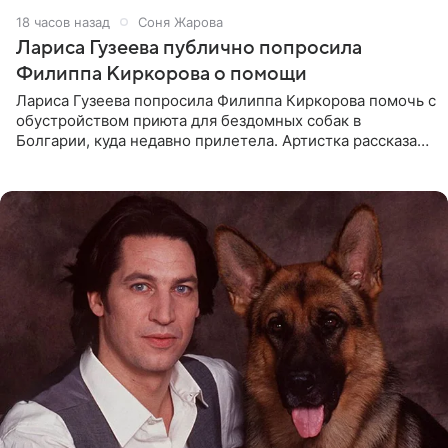
18 часов назад
Соня Жарова
Лариса Гузеева публично попросила
Филиппа Киркорова о помощи
Лариса Гузеева попросила Филиппа Киркорова помочь с
обустройством приюта для бездомных собак в
Болгарии, куда недавно прилетела. Артистка рассказала
о местных волонтерах, которые временно забирают
животных к