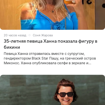
20 часов назад
Соня Жарова
35-летняя певица Ханна показала фигуру в
бикини
Певица Ханна отправилась вместе с супругом,
гендиректором Black Star Пашу, на греческий остров
Миконос. Ханна опубликовала селфи в зеркале и
призналась, что сейчас особенно довольна собой. По
словам певицы, она