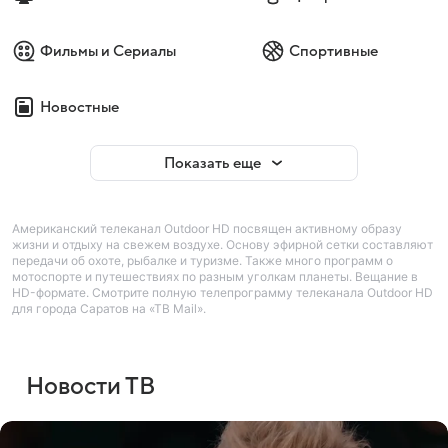
Фильмы и Сериалы
Спортивные
Новостные
Показать еще
Американский телеканал Outdoor HD посвящен активному образу
жизни и отдыху на свежем воздухе. Основу эфирной сетки составляют
передачи об охоте, рыбалке и туризме. Также много программ о
мотоспорте и путешествиях по разным уголкам планеты. Вещание в
HD-формате. Смотрите полную телепрограмму телеканала Outdoor HD
для города Саратов на «ТВ Mail».
Новости ТВ