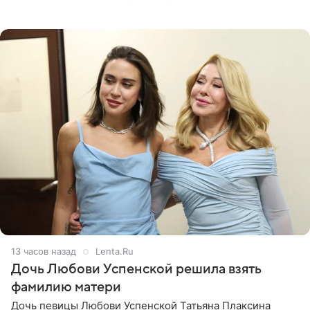
Курбан Омаров и Анна Седокова оказались под таким
давлением.
13 часов назад
Lenta.Ru
Дочь Любови Успенской решила взять
фамилию матери
Дочь певицы Любови Успенской Татьяна Плаксина