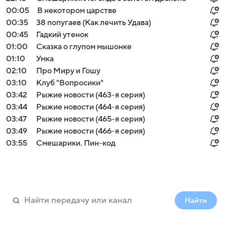
00:05
В некотором царстве
00:35
38 попугаев (Как лечить Удава)
00:45
Гадкий утенок
01:00
Сказка о глупом мышонке
01:10
Умка
02:10
Про Миру и Гошу
03:10
Клуб "Вопросики"
03:42
Рыжие новости (463-я серия)
03:44
Рыжие новости (464-я серия)
03:47
Рыжие новости (465-я серия)
03:49
Рыжие новости (466-я серия)
03:55
Смешарики. Пин-код
Найти