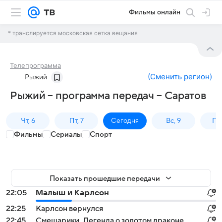
Фильмы онлайн
* транслируется московская сетка вещания
Телепрограмма
(
Сменить регион
)
Рыжий
Рыжий – программа передач – Саратов
Чт, 6
Пт, 7
Сегодня
Вс, 9
Пн,
Фильмы
Сериалы
Спорт
Показать прошедшие передачи
22:05
Малыш и Карлсон
22:25
Карлсон вернулся
22:45
Смешарики. Легенда о золотом драконе