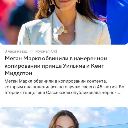
3 часа назад
Журнал OK!
Меган Маркл обвинили в намеренном
копировании принца Уильяма и Кейт
Миддлтон
Меган Маркл обвинили в копировании контента,
которым она поделилась по случаю своего 45-летия. Во
вторник герцогиня Сассекская опубликовала черно-
белую фотографию, на которой она прыгает в бассейн с
воздушными