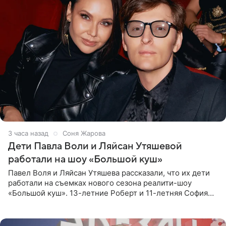
3 часа назад
Соня Жарова
Дети Павла Воли и Ляйсан Утяшевой
работали на шоу «Большой куш»
Павел Воля и Ляйсан Утяшева рассказали, что их дети
работали на съемках нового сезона реалити-шоу
«Большой куш». 13-летние Роберт и 11-летняя София
отправились вместе с родителями в Таиланд и успели
поработать