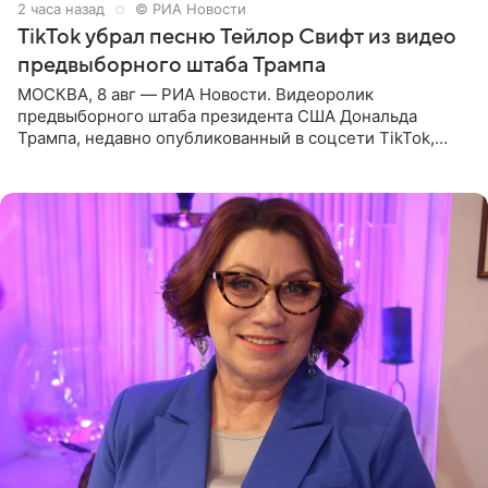
2 часа назад
© РИА Новости
TikTok убрал песню Тейлор Свифт из видео
предвыборного штаба Трампа
МОСКВА, 8 авг — РИА Новости. Видеоролик
предвыборного штаба президента США Дональда
Трампа, недавно опубликованный в соцсети TikTok,
остался без звуковой дорожки в виде песни August
(«Август») американской