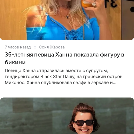
7 часов назад
Соня Жарова
35-летняя певица Ханна показала фигуру в
бикини
Певица Ханна отправилась вместе с супругом,
гендиректором Black Star Пашу, на греческий остров
Миконос. Ханна опубликовала селфи в зеркале и
призналась, что сейчас особенно довольна собой. По
словам певицы, она