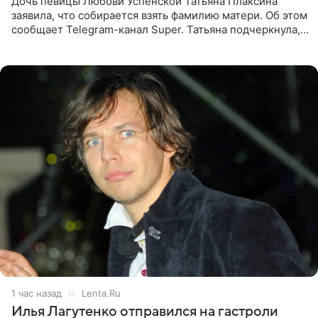
Дочь певицы Любови Успенской Татьяна Плаксина
заявила, что собирается взять фамилию матери. Об этом
сообщает Telegram-канал Super. Татьяна подчеркнула,
что приняла решение о смене фамилии, поскольку
именно от
1 час назад
Lenta.Ru
Илья Лагутенко отправился на гастроли