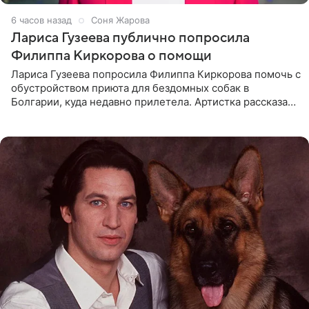
6 часов назад
Соня Жарова
Лариса Гузеева публично попросила
Филиппа Киркорова о помощи
Лариса Гузеева попросила Филиппа Киркорова помочь с
обустройством приюта для бездомных собак в
Болгарии, куда недавно прилетела. Артистка рассказала
о местных волонтерах, которые временно забирают
животных к