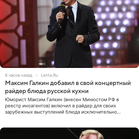
8 часов назад
Lenta.Ru
Максим Галкин добавил в свой концертный
райдер блюда русской кухни
Юморист Максим Галкин (внесен Минюстом РФ в
реестр иноагентов) включил в райдер для своих
зарубежных выступлений блюда исключительно
русской кухни. Об этом сообщает РИА Новости.
Согласно документу, в гримерную