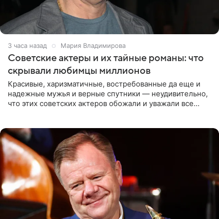
3 часа назад
Мария Владимирова
Советские актеры и их тайные романы: что
скрывали любимцы миллионов
Красивые, харизматичные, востребованные да еще и
надежные мужья и верные спутники — неудивительно,
что этих советских актеров обожали и уважали все
женщины большой страны, и наверняка не раз ставили
их в