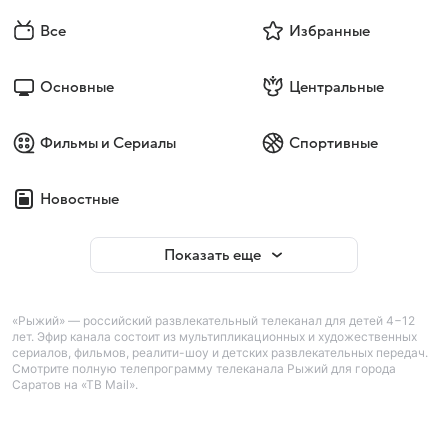
Все
Избранные
Основные
Центральные
Фильмы и Сериалы
Спортивные
Новостные
Показать еще
«Рыжий» — российский развлекательный телеканал для детей 4−12
лет. Эфир канала состоит из мультипликационных и художественных
сериалов, фильмов, реалити-шоу и детских развлекательных передач.
Смотрите полную телепрограмму телеканала Рыжий для города
Саратов на «ТВ Mail».