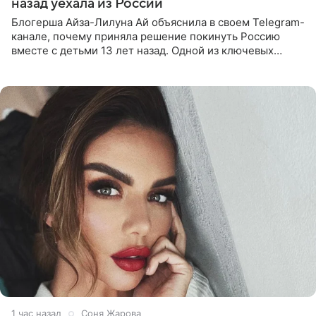
назад уехала из России
Блогерша Айза-Лилуна Ай объяснила в своем Telegram-
канале, почему приняла решение покинуть Россию
вместе с детьми 13 лет назад. Одной из ключевых
причин переезда на Бали стало желание оградить
старшего сына от
1 час назад
Соня Жарова