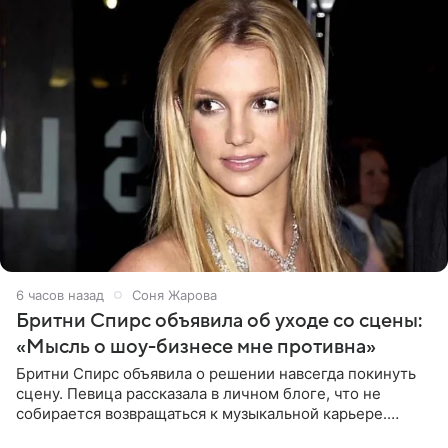
6 часов назад
Соня Жарова
Бритни Спирс объявила об уходе со сцены:
«Мысль о шоу-бизнесе мне противна»
Бритни Спирс объявила о решении навсегда покинуть
сцену. Певица рассказала в личном блоге, что не
собирается возвращаться к музыкальной карьере.
Артистка призналась: одна только мысль о возвращении