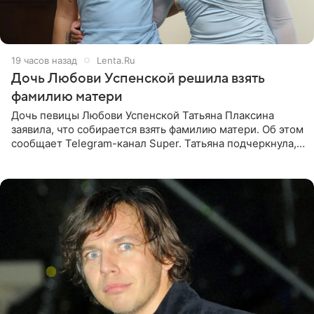
19 часов назад
Lenta.Ru
Дочь Любови Успенской решила взять
фамилию матери
Дочь певицы Любови Успенской Татьяна Плаксина
заявила, что собирается взять фамилию матери. Об этом
сообщает Telegram-канал Super. Татьяна подчеркнула,
что приняла решение о смене фамилии, поскольку
именно от