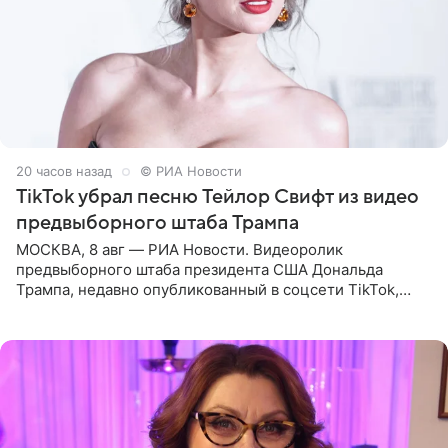
20 часов назад
© РИА Новости
TikTok убрал песню Тейлор Свифт из видео
предвыборного штаба Трампа
МОСКВА, 8 авг — РИА Новости. Видеоролик
предвыборного штаба президента США Дональда
Трампа, недавно опубликованный в соцсети TikTok,
остался без звуковой дорожки в виде песни August
(«Август») американской