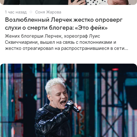
1 час назад
Соня Жарова
Возлюбленный Лерчек жестко опроверг
слухи о смерти блогера: «Это фейк»
Жених блогерши Лерчек, хореограф Луис
Сквиччиарини, вышел на связь с поклонниками и
жестко отреагировал на распространившиеся в сети
слухи о смерти Валерии Чекалиной. «Это фейк! Я в
шоке, что такие люди