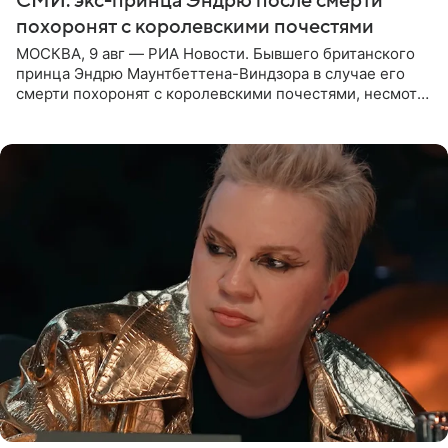
СМИ: экс-принца Эндрю после смерти
похоронят с королевскими почестями
МОСКВА, 9 авг — РИА Новости. Бывшего британского
принца Эндрю Маунтбеттена-Виндзора в случае его
смерти похоронят с королевскими почестями, несмотря
на лишение всех титулов, сообщает Daily Mail со
ссылкой на