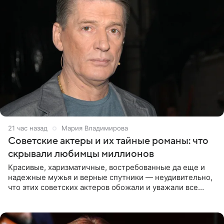
21 час назад
Мария Владимирова
Советские актеры и их тайные романы: что
скрывали любимцы миллионов
Красивые, харизматичные, востребованные да еще и
надежные мужья и верные спутники — неудивительно,
что этих советских актеров обожали и уважали все
женщины большой страны, и наверняка не раз ставили
их в