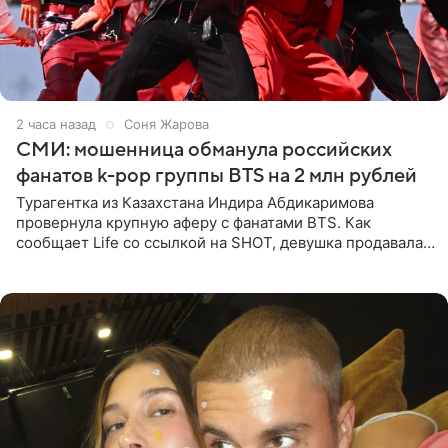
2 часа назад
Соня Жарова
СМИ: мошенница обманула российских
фанатов k-pop группы BTS на 2 млн рублей
Турагентка из Казахстана Индира Абдикаримова
провернула крупную аферу с фанатами BTS. Как
сообщает Life со ссылкой на SHOT, девушка продавала
поддельные туры на концерт группы в Пусане. По
данным издания,