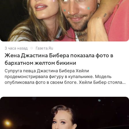
3 часа назад
Газета.Ru
Жена Джастина Бибера показала фото в
бархатном желтом бикини
Супруга певца Джастина Бибера Хейли
продемонстрирвала фигуру в купальнике. Модель
опубликовала фото в своем блоге. Хейли Бибер стояла
перед зеркалом в желтом крошечном бархатном
бикини, которое дополнила