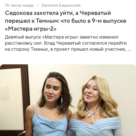
15 часов назад
Евгения Башинская
Седокова захотела уйти, а Череватый
перешел к Темным: что было в 9-м выпуске
«Мастера игры-2»
Девятый выпуск «Мастера игры» заметно изменил
расстановку сил. Влад Череватый согласился перейти
на сторону Темных, в проект пришел новый участник, а
Курбан Омаров и Анна Седокова оказались под таким
давлением.