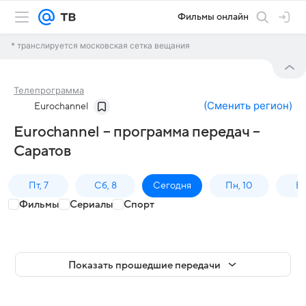
Фильмы онлайн
* транслируется московская сетка вещания
Телепрограмма
(
Сменить регион
)
Eurochannel
Eurochannel – программа передач –
Саратов
Пт, 7
Сб, 8
Сегодня
Пн, 10
Вт,
Фильмы
Сериалы
Спорт
Показать прошедшие передачи