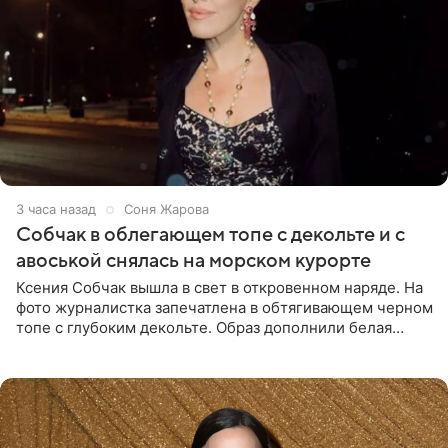
3 часа назад
Соня Жарова
Собчак в облегающем топе с декольте и с
авоськой снялась на морском курорте
Ксения Собчак вышла в свет в откровенном наряде. На
фото журналистка запечатлена в обтягивающем черном
топе с глубоким декольте. Образ дополнили белая
юбка-миди, вьетнамки на платформе и соломенная
шляпа.