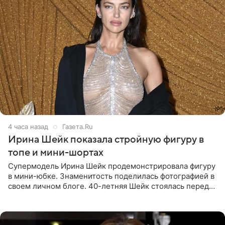
4 часа назад
Газета.Ru
Ирина Шейк показала стройную фигуру в
топе и мини-шортах
Супермодель Ирина Шейк продемонстрировала фигуру
в мини-юбке. Знаменитость поделилась фотографией в
своем личном блоге. 40-летняя Шейк стоялась перед
зеркалом в черном топе с кружевом, который
дополнила