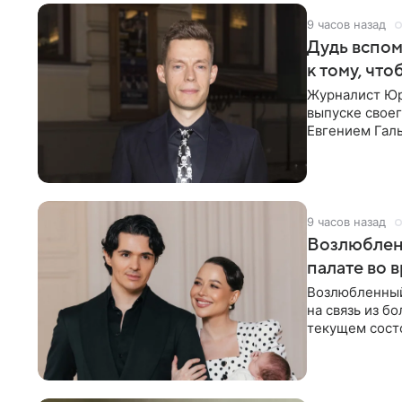
9 часов назад
Дудь вспом
к тому, чт
Журналист Юр
выпуске своег
Евгением Гал
бронхиальной
9 часов назад
Возлюблен
палате во 
Возлюбленный
на связь из б
текущем состо
химиотерапии 