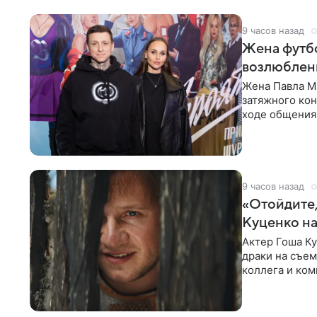
9 часов назад
Жена футбо
возлюбленн
Жена Павла Ма
затяжного ко
ходе общения 
раньше судил 
9 часов назад
«Отойдите,
Куценко на
Актер Гоша Ку
драки на съем
коллега и ком