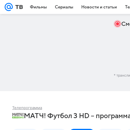
Фильмы
Сериалы
Новости и статьи
Те
См
* трансл
Телепрограмма
МАТЧ! Футбол 3 HD – программа