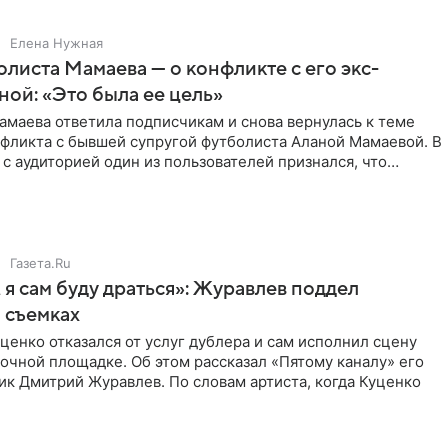
Елена Нужная
листа Мамаева — о конфликте с его экс-
ой: «Это была ее цель»
маева ответила подписчикам и снова вернулась к теме
нфликта с бывшей супругой футболиста Аланой Мамаевой. В
с аудиторией один из пользователей признался, что
о
Газета.Ru
 я сам буду драться»: Журавлев поддел
 съемках
ценко отказался от услуг дублера и сам исполнил сцену
очной площадке. Об этом рассказал «Пятому каналу» его
ик Дмитрий Журавлев. По словам артиста, когда Куценко