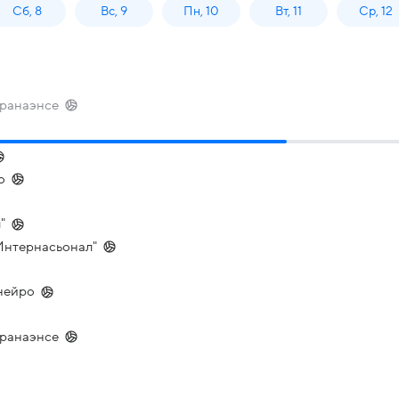
Сб, 8
Вс, 9
Пн, 10
Вт, 11
Ср, 12
аранаэнсе
о
"
"Интернасьонал"
нейро
аранаэнсе