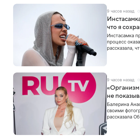
9 часов назад
Инстасамка
что я сохр
Инстасамка пр
процесс оказа
рассказала, ч
«ужасно
9 часов назад
«Организм 
не показыв
Балерина Анас
своими фотогр
рассказала О
что на