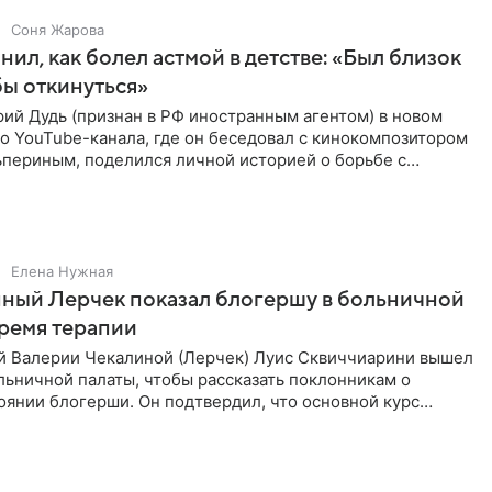
Соня Жарова
нил, как болел астмой в детстве: «Был близок
обы откинуться»
ий Дудь (признан в РФ иностранным агентом) в новом
о YouTube-канала, где он беседовал с кинокомпозитором
ьпериным, поделился личной историей о борьбе с
 астмой в
Елена Нужная
ный Лерчек показал блогершу в больничной
время терапии
 Валерии Чекалиной (Лерчек) Луис Сквиччиарини вышел
ольничной палаты, чтобы рассказать поклонникам о
янии блогерши. Он подтвердил, что основной курс
позади, но