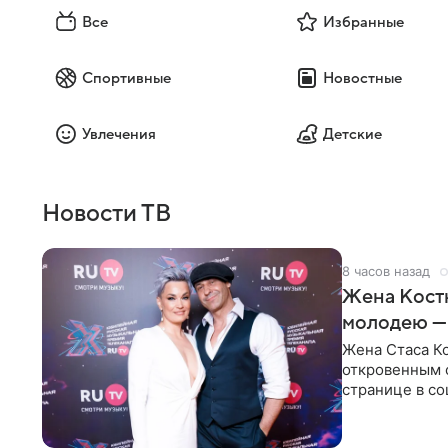
Все
Избранные
Спортивные
Новостные
Увлечения
Детские
Новости ТВ
8 часов назад
Жена Кост
молодею —
Жена Стаса К
откровенным 
странице в со
время отпуска