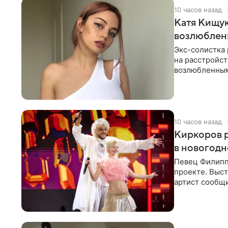
10 часов назад
Катя Кищук
возлюбле
Экс-солистка
на расстройст
возлюбленным
Дмитриев).
10 часов назад
Киркоров р
в новогодн
Певец Филипп
проекте. Выст
артист сообщи
Margo