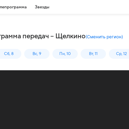
лепрограмма
Звезды
грамма передач – Щелкино
(
Сменить регион
)
Сб, 8
Вс, 9
Пн, 10
Вт, 11
Ср, 12