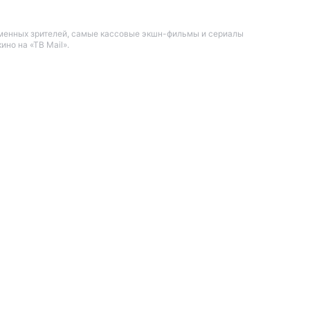
еменных зрителей, самые кассовые экшн-фильмы и сериалы
но на «ТВ Mail».