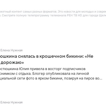
жетный контент самых разных форматов. Это новости для молодых и совр
. Смотрите полную телепрограмму телеканала РЕН ТВ HD для города Щелки
Елена Нужная
юшкина снялась в крошечном бикини: «Не
 дорожаю»
остюшкина Юлия привела в восторг подписчиков
снимком с отдыха. Блогер опубликовала на личной
циальной сети фото в ярком бикини, позируя на пирсе во
 в Турции,
Елена Нужная