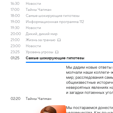
16:30
Новости
17:00
Тaйны Чапман
18:00
Самые шoкиpующие гипотезы
19:00
Информационная программа 112
19:30
Новости
20:00
Дикий, дикий мир
21:00
Жизнь за гранью
23:00
Новости
23:25
Уровень угрозы
01:25
Самые шoкиpующие гипотезы
Мы дадим новые ответы н
молчали наши коллеги-ж
мир; расследования самы
общеизвестные историче
невероятных явлениях на
и загадки потаенных уго
02:20
Тaйны Чапман
Мы постараемся донести
человечества. Как по-н