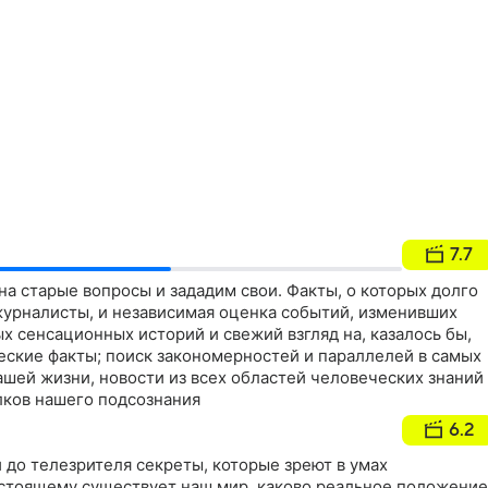
7.7
а старые вопросы и зададим свои. Факты, о которых долго
урналисты, и независимая оценка событий, изменивших
х сенсационных историй и свежий взгляд на, казалось бы,
ские факты; поиск закономерностей и параллелей в самых
шей жизни, новости из всех областей человеческих знаний
лков нашего подсознания
6.2
 до телезрителя секреты, которые зреют в умах
астоящему существует наш мир, каково реальное положение