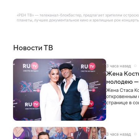
«РЕН ТВ» — телеканал-блокбастер, предлагает зрителям остросю
планеты, лучшее документальное кино и зрелищные рок-концерты
Новости ТВ
3 часа назад
Жена Кост
молодею —
Жена Стаса К
откровенным 
странице в со
время отпуска
3 часа назад