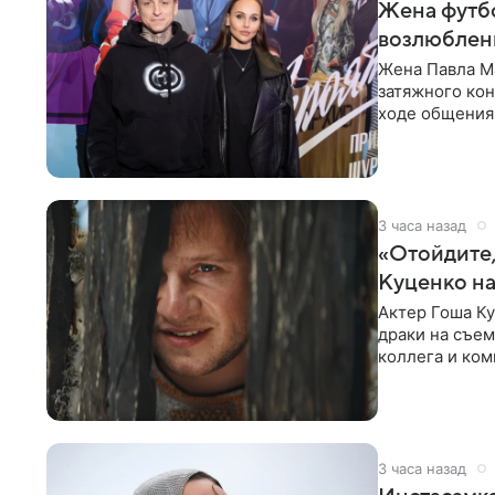
Жена футбо
возлюбленн
Жена Павла Ма
затяжного ко
ходе общения 
раньше судил 
3 часа назад
«Отойдите,
Куценко на
Актер Гоша Ку
драки на съем
коллега и ком
3 часа назад