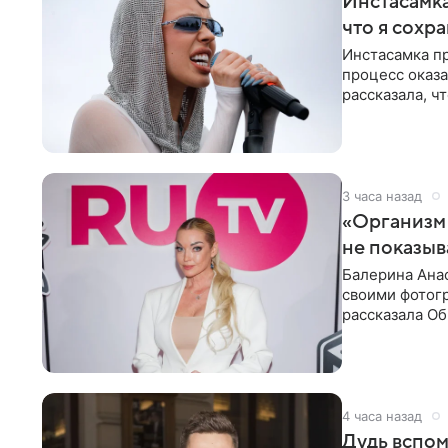
Инстасамка
что я сохр
Инстасамка пр
процесс оказа
рассказала, ч
«ужасно
3 часа назад
«Организм 
не показыв
Балерина Анас
своими фотогр
рассказала О
что на
4 часа назад
Дудь вспом