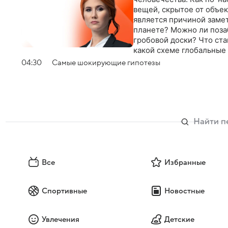
вещей, скрытое от объе
является причиной заме
планете? Можно ли позаб
гробовой доски? Что ст
какой схеме глобальные
04:30
Самые шoкиpующие гипотезы
Все
Избранные
Спортивные
Новостные
Увлечения
Детские