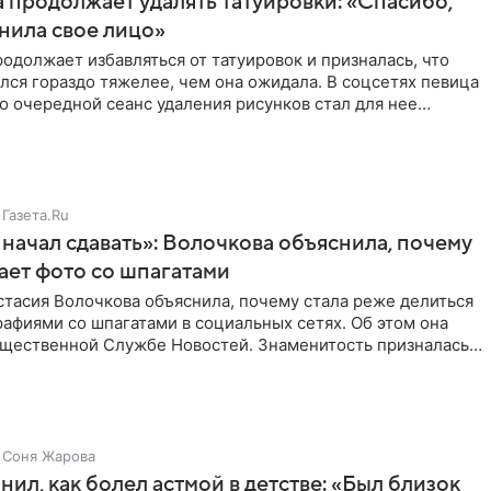
 продолжает удалять татуировки: «Спасибо,
анила свое лицо»
одолжает избавляться от татуировок и призналась, что
лся гораздо тяжелее, чем она ожидала. В соцсетях певица
то очередной сеанс удаления рисунков стал для нее
Газета.Ru
начал сдавать»: Волочкова объяснила, почему
ает фото со шпагатами
тасия Волочкова объяснила, почему стала реже делиться
афиями со шпагатами в социальных сетях. Об этом она
бщественной Службе Новостей. Знаменитость призналась,
Соня Жарова
нил, как болел астмой в детстве: «Был близок