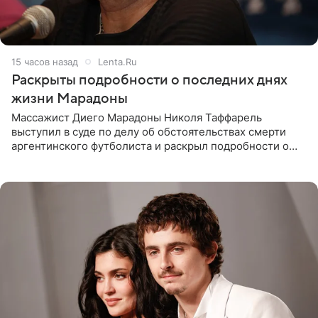
15 часов назад
Lenta.Ru
Раскрыты подробности о последних днях
жизни Марадоны
Массажист Диего Марадоны Николя Таффарель
выступил в суде по делу об обстоятельствах смерти
аргентинского футболиста и раскрыл подробности о
последних днях его жизни. Его слова приводит AFP. На
заседании