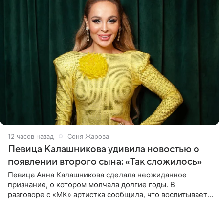
12 часов назад
Соня Жарова
Певица Калашникова удивила новостью о
появлении второго сына: «Так сложилось»
Певица Анна Калашникова сделала неожиданное
признание, о котором молчала долгие годы. В
разговоре с «МК» артистка сообщила, что воспитывает
не одного, а сразу двух сыновей. «На самом деле я
всегда мечтала, что