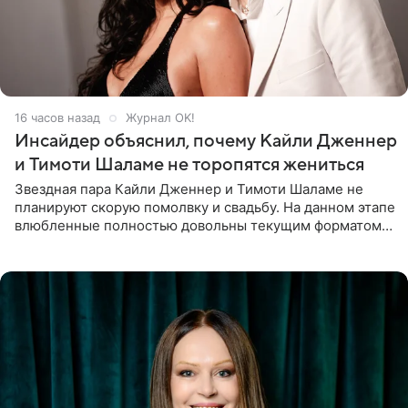
16 часов назад
Журнал OK!
Инсайдер объяснил, почему Кайли Дженнер
и Тимоти Шаламе не торопятся жениться
Звездная пара Кайли Дженнер и Тимоти Шаламе не
планируют скорую помолвку и свадьбу. На данном этапе
влюбленные полностью довольны текущим форматом
своих отношений и сознательно не хотят торопить
события. Сейчас