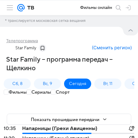
Фильмы онлайн
* транслируется московская сетка вещания
Телепрограмма
(
Сменить регион
)
Star Family
Star Family – программа передач –
Щелкино
Сб, 8
Вс, 9
Сегодня
Вт, 11
Ср,
Фильмы
Сериалы
Спорт
Показать прошедшие передачи
10:35
Напарницы (Грехи Авиценны)