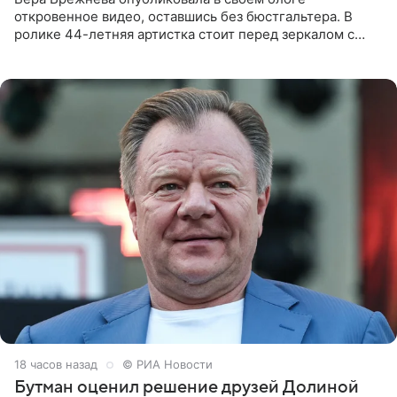
откровенное видео, оставшись без бюстгальтера. В
ролике 44-летняя артистка стоит перед зеркалом с
обнаженной грудью. Волосы певица собрала в косы и
надела головной убор.
18 часов назад
© РИА Новости
Бутман оценил решение друзей Долиной