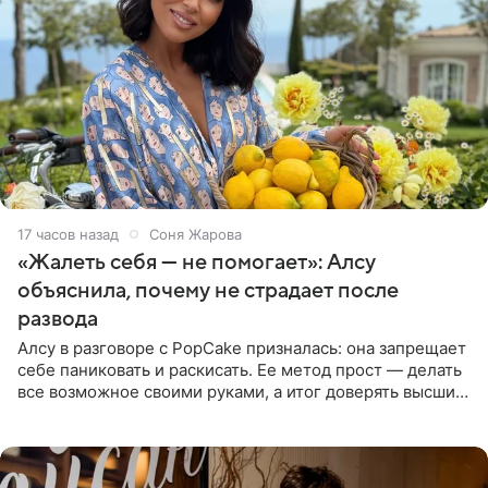
17 часов назад
Соня Жарова
«Жалеть себя — не помогает»: Алсу
объяснила, почему не страдает после
развода
Алсу в разговоре с PopCake призналась: она запрещает
себе паниковать и раскисать. Ее метод прост — делать
все возможное своими руками, а итог доверять высшим
силам. Певица утверждает, что истерики и потеря