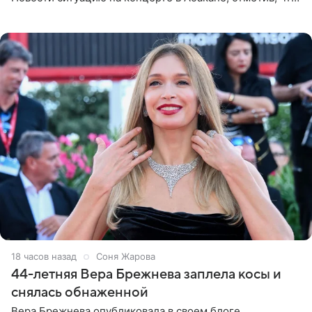
во время исполнения песни «Братья-славяне» он
обменивался
18 часов назад
Соня Жарова
44-летняя Вера Брежнева заплела косы и
снялась обнаженной
Вера Брежнева опубликовала в своем блоге