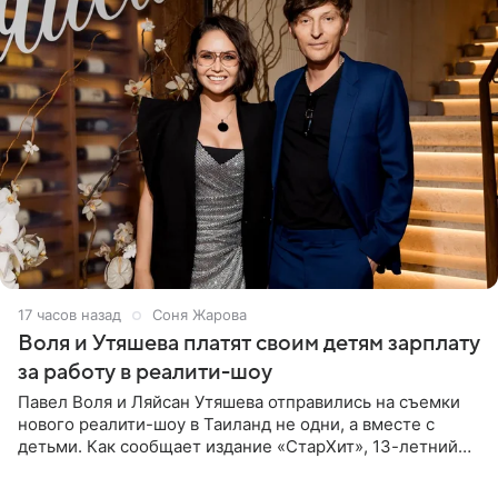
17 часов назад
Соня Жарова
Воля и Утяшева платят своим детям зарплату
за работу в реалити-шоу
Павел Воля и Ляйсан Утяшева отправились на съемки
нового реалити-шоу в Таиланд не одни, а вместе с
детьми. Как сообщает издание «СтарХит», 13-летний
Роберт и 11-летняя София не просто сопровождают
родителей, а