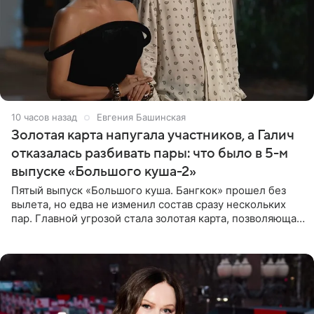
10 часов назад
Евгения Башинская
Золотая карта напугала участников, а Галич
отказалась разбивать пары: что было в 5-м
выпуске «Большого куша-2»
Пятый выпуск «Большого куша. Бангкок» прошел без
вылета, но едва не изменил состав сразу нескольких
пар. Главной угрозой стала золотая карта, позволяющая
разлучить один из дуэтов и поменять участников
местами.