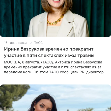
16 часов назад
ТАСС
Ирина Безрукова временно прекратит
участие в пяти спектаклях из-за травмы
МОСКВА, 8 августа. /ТАСС/. Актриса Ирина Безрукова
временно прекратит участие в пяти спектаклях из-за
перелома ноги. Об этом ТАСС сообщили PR-директор
артистки Станислав Влайку и пресс-атташе
Московского