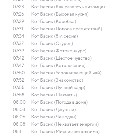
07:23
Кот Басик (Как развлечь питомца)
07:26
Кот Басик (Высокая кухня)
07:29
Кот Басик (Коробка)
07:31
Кот Басик (Полоса препятствий)
07:34
Кот Басик (8-я серия)
07:37
Кот Басик (Огурец)
07:39
Кот Басик (Фотоконкурс)
07:42
Кот Басик (Шестое чувство)
07:47
Кот Басик (Котолечение)
07:50
Кот Басик (Успокаивающий чай)
07:52
Кот Басик (Знакомство)
07:55
Кот Басик (Лучший кадр)
07:58
Кот Басик (Шахматы)
08:00
Кот Басик (Погода в доме)
08:03
Кот Басик (Джунгли)
08:06
Кот Басик (Чемодан)
08:08
Кот Басик (Не хватает энергии)
08:11
Кот Басик (Миссия выполнима)