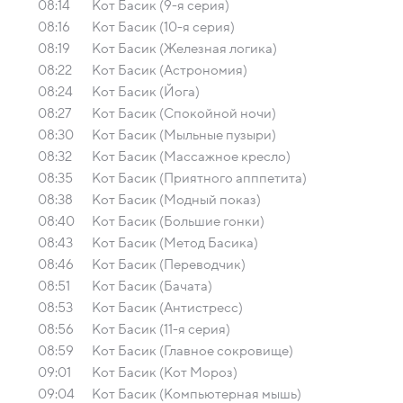
08:14
Кот Басик (9-я серия)
08:16
Кот Басик (10-я серия)
08:19
Кот Басик (Железная логика)
08:22
Кот Басик (Астрономия)
08:24
Кот Басик (Йога)
08:27
Кот Басик (Спокойной ночи)
08:30
Кот Басик (Мыльные пузыри)
08:32
Кот Басик (Массажное кресло)
08:35
Кот Басик (Приятного апппетита)
08:38
Кот Басик (Модный показ)
08:40
Кот Басик (Большие гонки)
08:43
Кот Басик (Метод Басика)
08:46
Кот Басик (Переводчик)
08:51
Кот Басик (Бачата)
08:53
Кот Басик (Антистресс)
08:56
Кот Басик (11-я серия)
08:59
Кот Басик (Главное сокровище)
09:01
Кот Басик (Кот Мороз)
09:04
Кот Басик (Компьютерная мышь)