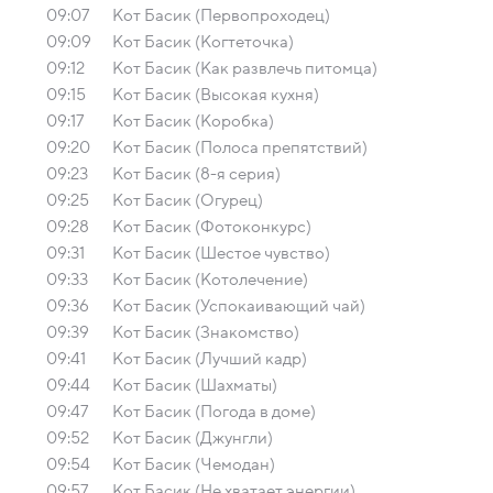
09:07
Кот Басик (Первопроходец)
09:09
Кот Басик (Когтеточка)
09:12
Кот Басик (Как развлечь питомца)
09:15
Кот Басик (Высокая кухня)
09:17
Кот Басик (Коробка)
09:20
Кот Басик (Полоса препятствий)
09:23
Кот Басик (8-я серия)
09:25
Кот Басик (Огурец)
09:28
Кот Басик (Фотоконкурс)
09:31
Кот Басик (Шестое чувство)
09:33
Кот Басик (Котолечение)
09:36
Кот Басик (Успокаивающий чай)
09:39
Кот Басик (Знакомство)
09:41
Кот Басик (Лучший кадр)
09:44
Кот Басик (Шахматы)
09:47
Кот Басик (Погода в доме)
09:52
Кот Басик (Джунгли)
09:54
Кот Басик (Чемодан)
09:57
Кот Басик (Не хватает энергии)