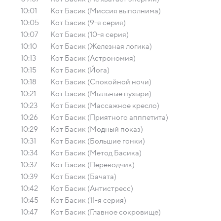
10:01
Кот Басик (Миссия выполнима)
10:05
Кот Басик (9-я серия)
10:07
Кот Басик (10-я серия)
10:10
Кот Басик (Железная логика)
10:13
Кот Басик (Астрономия)
10:15
Кот Басик (Йога)
10:18
Кот Басик (Спокойной ночи)
10:21
Кот Басик (Мыльные пузыри)
10:23
Кот Басик (Массажное кресло)
10:26
Кот Басик (Приятного апппетита)
10:29
Кот Басик (Модный показ)
10:31
Кот Басик (Большие гонки)
10:34
Кот Басик (Метод Басика)
10:37
Кот Басик (Переводчик)
10:39
Кот Басик (Бачата)
10:42
Кот Басик (Антистресс)
10:45
Кот Басик (11-я серия)
10:47
Кот Басик (Главное сокровище)