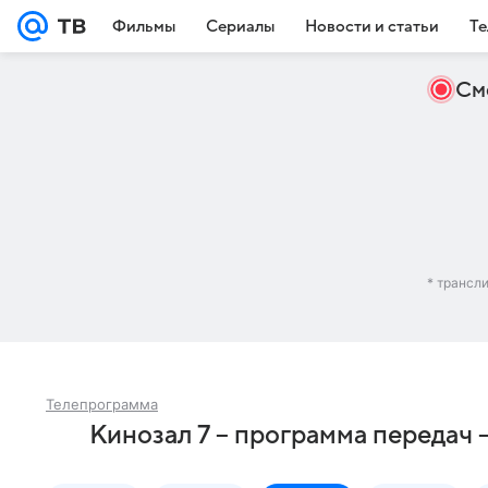
Фильмы
Сериалы
Новости и статьи
Те
См
* трансл
Телепрограмма
Кинозал 7 – программа передач