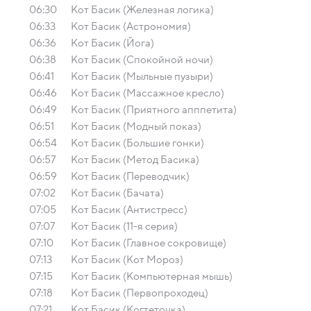
06:30
Кот Басик (Железная логика)
06:33
Кот Басик (Астрономия)
06:36
Кот Басик (Йога)
06:38
Кот Басик (Спокойной ночи)
06:41
Кот Басик (Мыльные пузыри)
06:46
Кот Басик (Массажное кресло)
06:49
Кот Басик (Приятного апппетита)
06:51
Кот Басик (Модный показ)
06:54
Кот Басик (Большие гонки)
06:57
Кот Басик (Метод Басика)
06:59
Кот Басик (Переводчик)
07:02
Кот Басик (Бачата)
07:05
Кот Басик (Антистресс)
07:07
Кот Басик (11-я серия)
07:10
Кот Басик (Главное сокровище)
07:13
Кот Басик (Кот Мороз)
07:15
Кот Басик (Компьютерная мышь)
07:18
Кот Басик (Первопроходец)
07:21
Кот Басик (Когтеточка)