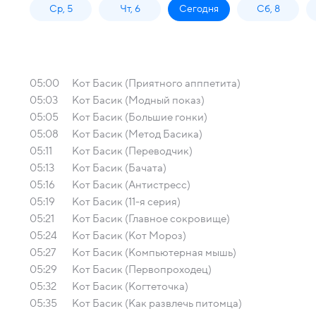
Ср, 5
Чт, 6
Сегодня
Сб, 8
05:00
Кот Басик (Приятного апппетита)
05:03
Кот Басик (Модный показ)
05:05
Кот Басик (Большие гонки)
05:08
Кот Басик (Метод Басика)
05:11
Кот Басик (Переводчик)
05:13
Кот Басик (Бачата)
05:16
Кот Басик (Антистресс)
05:19
Кот Басик (11-я серия)
05:21
Кот Басик (Главное сокровище)
05:24
Кот Басик (Кот Мороз)
05:27
Кот Басик (Компьютерная мышь)
05:29
Кот Басик (Первопроходец)
05:32
Кот Басик (Когтеточка)
05:35
Кот Басик (Как развлечь питомца)