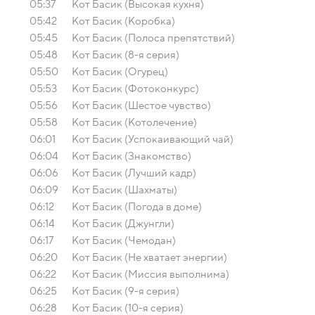
05:37
Кот Басик (Высокая кухня)
05:42
Кот Басик (Коробка)
05:45
Кот Басик (Полоса препятствий)
05:48
Кот Басик (8-я серия)
05:50
Кот Басик (Огурец)
05:53
Кот Басик (Фотоконкурс)
05:56
Кот Басик (Шестое чувство)
05:58
Кот Басик (Котолечение)
06:01
Кот Басик (Успокаивающий чай)
06:04
Кот Басик (Знакомство)
06:06
Кот Басик (Лучший кадр)
06:09
Кот Басик (Шахматы)
06:12
Кот Басик (Погода в доме)
06:14
Кот Басик (Джунгли)
06:17
Кот Басик (Чемодан)
06:20
Кот Басик (Не хватает энергии)
06:22
Кот Басик (Миссия выполнима)
06:25
Кот Басик (9-я серия)
06:28
Кот Басик (10-я серия)