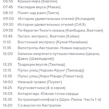
06:55
Крыши мира (Берлин)
07:45
Наследие вкуса (Макао)
08:10
Полет над раем (Таити)
09:00
Истории удивительных отелей (Исландия)
09:30
Истории удивительных отелей (ОАЭ)
09:55
По берегам Тихого океана (Камбоджа, Вьетнам)
10:45
Гастро-экспресс. Вьетнам (Хойан)
11:10
Восточный экспресс (Кухня Малайзии)
11:35
Велотропы Австралии. Новые маршруты
12:00
Записки незрячего путешественника (Цюрих,
Давос (Швейцария))
12:25
Традиции вкусов (Таиланд)
13:15
Пульс улиц (Чароен Крунг (Таиланд))
13:35
Пульс улиц (Хира Манди (Пакистан))
14:00
Нежный трэвел (Пхукет)
14:25
Кругосветчики (4-я серия)
15:05
Антарктида. Южная точка сердца
15:35
За границей комфорта (Шри-Ланка. Часть 1-я)
16:20
Со вкусом по Австралии