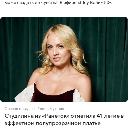
может задеть ее чувства. В эфире «Шоу Воли» 50-
летняя знаменитость откровенно призналась, что не
считает свою дочь
7 часов назад
Елена Нужная
Студилина из «Ранеток» отметила 41-летие в
эффектном полупрозрачном платье