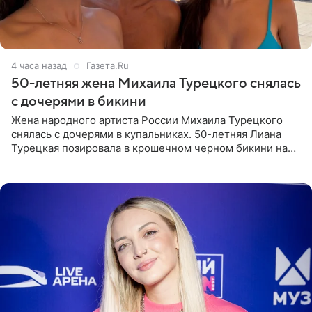
4 часа назад
Газета.Ru
50-летняя жена Михаила Турецкого снялась
с дочерями в бикини
Жена народного артиста России Михаила Турецкого
снялась с дочерями в купальниках. 50-летняя Лиана
Турецкая позировала в крошечном черном бикини на
пляже в Италии. Ее старшая дочь Сарина для отдыха
выбрала бандо