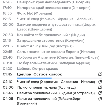
16:45
Наморока: край неизведанного (1-я серия)
17:40
Наморока: край неизведанного (2-я серия)
18:35
Фото №6 (Франция)
19:15
Чистый след (Монако - Франция - Испания)
20:00
Записки незрячего путешественника (Цюрих,
Давос (Швейцария))
20:30
Как найти себе приключений в (Индии)
21:15
За пределами стереотипов (Колумбия)
22:05
Шепот Альп (Пинцгау (Австрия))
22:45
Самые знаменитые вокзалы Европы (Италия)
23:40
По берегам Атлантики (Сенегал, Гвинея-Бисау)
00:30
По берегам Атлантики (Западная Африка)
01:20
Цейлон. Остров красок
01:45
Цейлон. Остров красок
02:10
Чистый след (Хорватия - Словения - Италия)
03:00
Приключения гурмана (Голливуд)
03:45
Палитра приключений (Сидней (Австралия))
04:05
Палитра приключений (Гейдельберг
(Германия))