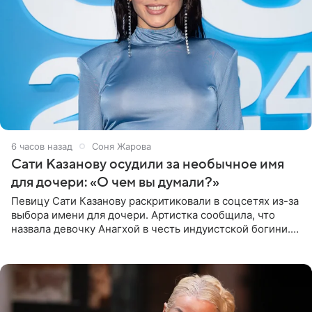
6 часов назад
Соня Жарова
Сати Казанову осудили за необычное имя
для дочери: «О чем вы думали?»
Певицу Сати Казанову раскритиковали в соцсетях из-за
выбора имени для дочери. Артистка сообщила, что
назвала девочку Анагхой в честь индуистской богини.
При этом исполнительница скрывала это имя от
поклонников