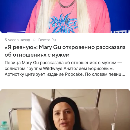
5 часов назад
Газета.Ru
«Я ревную»: Mary Gu откровенно рассказала
об отношениях с мужем
Певица Mary Gu рассказала об отношениях с мужем —
солистом группы Wildways Анатолием Борисовым.
Артистку цитирует издание Popcake. По словам певицы,
залог любви — это принять недостатки другого
человека. Также