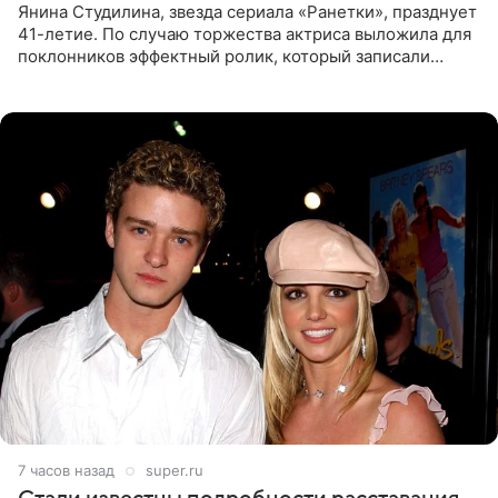
Янина Студилина, звезда сериала «Ранетки», празднует
41-летие. По случаю торжества актриса выложила для
поклонников эффектный ролик, который записали
прошлой ночью. В кадре артистка предстала в
вечернем
7 часов назад
super.ru