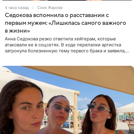
4 часа назад
Соня Жарова
Седокова вспомнила о расставании с
первым мужем: «Лишилась самого важного
в жизни»
Анна Седокова резко ответила хейтерам, которые
атаковали ее в соцсетях. В ходе перепалки артистка
затронула болезненную тему первого брака и заявила,
что чужие судьбы — не ее зона ответственности. От
Валентина