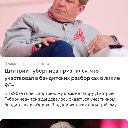
5 часов назад
Life.ru
Дмитрий Губерниев признался, что
участвовал в бандитских разборках в лихие
90-е
В 1990-е годы спортивному комментатору Дмитрию
Губерниеву трижды довелось оказаться участником
бандитских разборок. В одной из таких ситуаций ему
выдали тяжелый предмет и приказали вступить в драку,
однако он