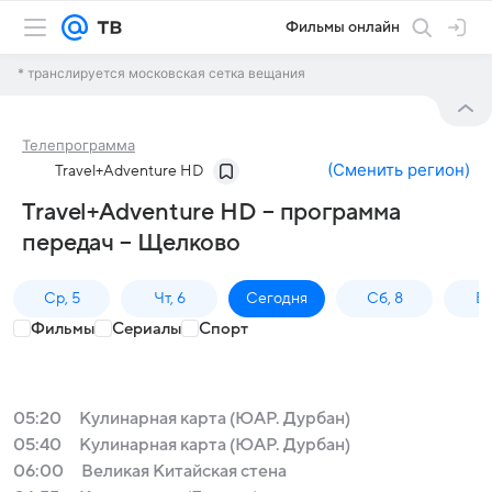
Фильмы онлайн
* транслируется московская сетка вещания
Телепрограмма
(
Сменить регион
)
Travel+Adventure HD
Travel+Adventure HD – программа
передач – Щелково
Ср, 5
Чт, 6
Сегодня
Сб, 8
Вс
Фильмы
Сериалы
Спорт
05:20
Кулинарная карта (ЮАР. Дурбан)
05:40
Кулинарная карта (ЮАР. Дурбан)
06:00
Великая Китайская стена