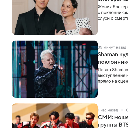
Жених блогер
с поклонникам
слухи о смерт
39 минут назад
Shaman чуд
поклонник
Певца Shaman 
выступления 
прямо на сцен
навалилась на
1 час назад
СМИ: моше
группы BTS