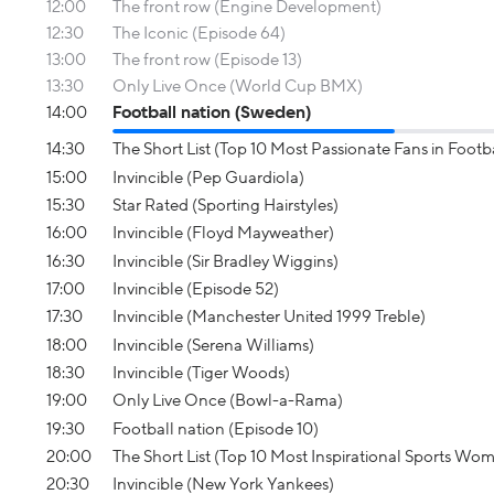
12:00
The front row (Engine Development)
12:30
The Iconic (Episode 64)
13:00
The front row (Episode 13)
13:30
Only Live Once (World Cup BMX)
14:00
Football nation (Sweden)
14:30
The Short List (Top 10 Most Passionate Fans in Footba
15:00
Invincible (Pep Guardiola)
15:30
Star Rated (Sporting Hairstyles)
16:00
Invincible (Floyd Mayweather)
16:30
Invincible (Sir Bradley Wiggins)
17:00
Invincible (Episode 52)
17:30
Invincible (Manchester United 1999 Treble)
18:00
Invincible (Serena Williams)
18:30
Invincible (Tiger Woods)
19:00
Only Live Once (Bowl-a-Rama)
19:30
Football nation (Episode 10)
20:00
The Short List (Top 10 Most Inspirational Sports Wo
20:30
Invincible (New York Yankees)