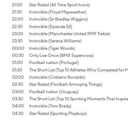
21:00
Star Rated (All Time Sport Icons)
21:30
Invincible (Floyd Mayweather)
22:00
Invincible (Sir Bradley Wiggins)
22:30
Invincible (Episode 52)
23:00
Invincible (Manchester United 1999 Treble)
23:30
Invincible (Serena Williams)
00:00
Invincible (Tiger Woods)
00:30
Only Live Once (BMX Supercross)
01:00
Football nation (Portugal)
01:30
The Short List (Top 10 Athletes Who Competed for M
02:00
Invincible (Cristiano Ronaldo)
02:30
Star Rated (Football: Annoying Things)
03:00
Football nation (Uruguay)
03:30
The Short List (Top 10 Sporting Moments That Inspir
04:00
Invincible (Tom Brady)
04:30
Star Rated (Sporting Playboys)