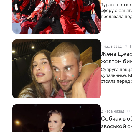
Турагентка и
аферу с фанат
продавала под
издания,
1 час назад
Г
Жена Джаст
желтом би
Супруга певц
купальнике. М
стояла перед
дополнила
2 часа назад
Собчак в о
авоськой с