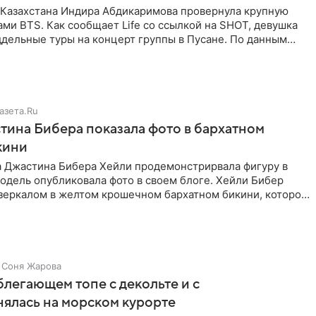
з Казахстана Индира Абдикаримова провернула крупную
ами BTS. Как сообщает Life со ссылкой на SHOT, девушка
дельные туры на концерт группы в Пусане. По данным
азета.Ru
ина Бибера показала фото в бархатном
кини
а Джастина Бибера Хейли продемонстрирвала фигуру в
одель опубликовала фото в своем блоге. Хейли Бибер
 зеркалом в желтом крошечном бархатном бикини, которое
Соня Жарова
блегающем топе с декольте и с
нялась на морском курорте