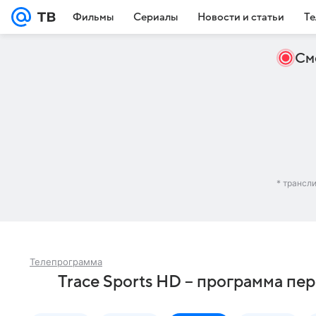
Фильмы
Сериалы
Новости и статьи
Те
См
* трансл
Телепрограмма
Trace Sports HD – программа пе