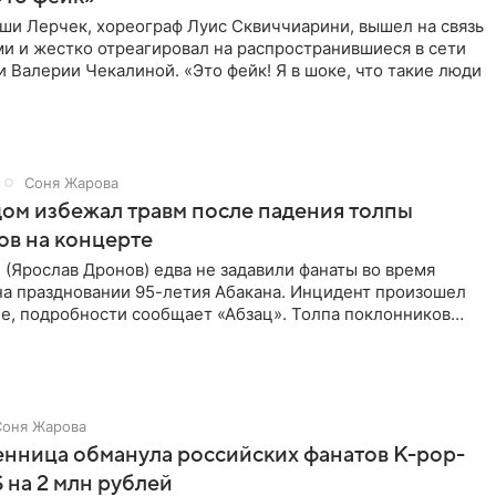
ши Лерчек, хореограф Луис Сквиччиарини, вышел на связь
и и жестко отреагировал на распространившиеся в сети
и Валерии Чекалиной. «Это фейк! Я в шоке, что такие люди
Соня Жарова
ом избежал травм после падения толпы
ов на концерте
(Ярослав Дронов) едва не задавили фанаты во время
на праздновании 95-летия Абакана. Инцидент произошел
е, подробности сообщает «Абзац». Толпа поклонников
Соня Жарова
нница обманула российских фанатов K-pop-
 на 2 млн рублей