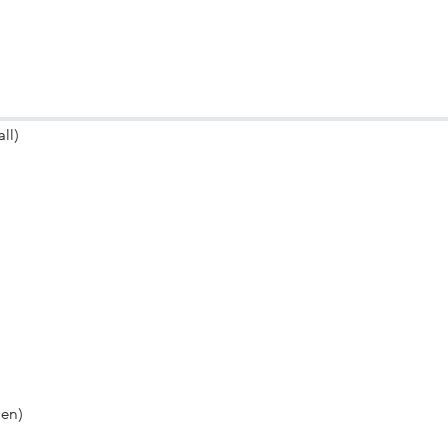
ll)
men)