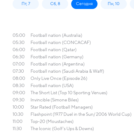
Пт, 7
Сб, 8
Сегодня
Пн, 10
05:00
Football nation (Australia)
05:30
Football nation (CONCACAF)
06:00
Football nation (Qatar)
06:30
Football nation (Germany)
07:00
Football nation (Argentina)
07:30
Football nation (Saudi Arabia & Waff)
08:00
Only Live Once (Episode 26)
08:30
Football nation (USA)
09:00
The Short List (Top 10 Sporting Venues)
09:30
Invincible (Simone Biles)
10:00
Star Rated (Football Managers)
10:30
Flashpoint (1977 Duel in the Sun/ 2006 World Cup)
11:00
Top-20 (Moustaches)
11:30
The Iconic (Golf's Ups & Downs)