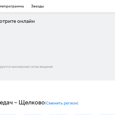
лепрограмма
Звезды
отрите онлайн
ируется московская сетка вещания
редач – Щелково
(
Сменить регион
)