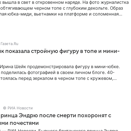
 вышла в свет в откровенном наряде. На фото журналистка
 обтягивающем черном топе с глубоким декольте. Образ
лая юбка-миди, вьетнамки на платформе и соломенная
Газета.Ru
 показала стройную фигуру в топе и мини-
Ирина Шейк продемонстрировала фигуру в мини-юбке.
 поделилась фотографией в своем личном блоге. 40-
тоялась перед зеркалом в черном топе с кружевом,
лнила
© РИА Новости
ринца Эндрю после смерти похоронят с
ими почестями
г — РИА Новости. Бывшего британского принца Эндрю