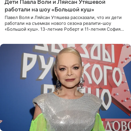
Дети Павла Воли и Ляйсан Утяшевой
работали на шоу «Большой куш»
Павел Воля и Ляйсан Утяшева рассказали, что их дети
работали на съемках нового сезона реалити-шоу
«Большой куш». 13-летние Роберт и 11-летняя София
отправились вместе с родителями в Таиланд и успели
поработать