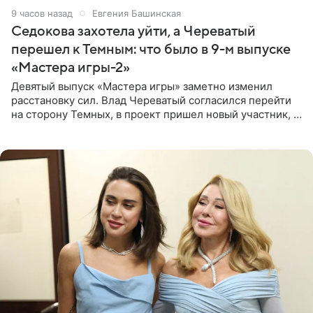
9 часов назад
Евгения Башинская
Седокова захотела уйти, а Череватый
перешел к Темным: что было в 9-м выпуске
«Мастера игры-2»
Девятый выпуск «Мастера игры» заметно изменил
расстановку сил. Влад Череватый согласился перейти
на сторону Темных, в проект пришел новый участник, а
Курбан Омаров и Анна Седокова оказались под таким
давлением.