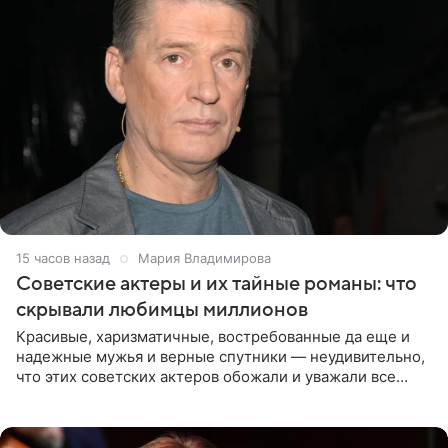
15 часов назад
Мария Владимирова
Советские актеры и их тайные романы: что
скрывали любимцы миллионов
Красивые, харизматичные, востребованные да еще и
надежные мужья и верные спутники — неудивительно,
что этих советских актеров обожали и уважали все
женщины большой страны, и наверняка не раз ставили
их в