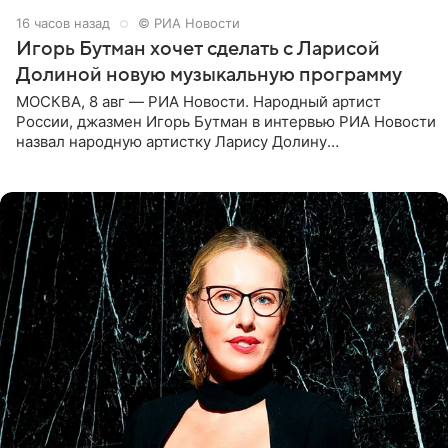
16 часов назад
© РИА Новости
Игорь Бутман хочет сделать с Ларисой
Долиной новую музыкальную программу
МОСКВА, 8 авг — РИА Новости. Народный артист
России, джазмен Игорь Бутман в интервью РИА Новости
назвал народную артистку Ларису Долину
великолепной певицей и рассказал о желании сделать с
ней новую совместную