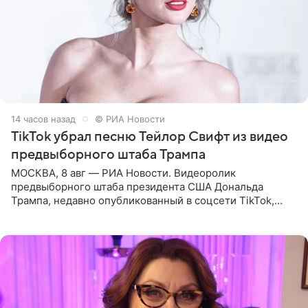
14 часов назад
© РИА Новости
TikTok убрал песню Тейлор Свифт из видео
предвыборного штаба Трампа
МОСКВА, 8 авг — РИА Новости. Видеоролик
предвыборного штаба президента США Дональда
Трампа, недавно опубликованный в соцсети TikTok,
остался без звуковой дорожки в виде песни August
(«Август») американской