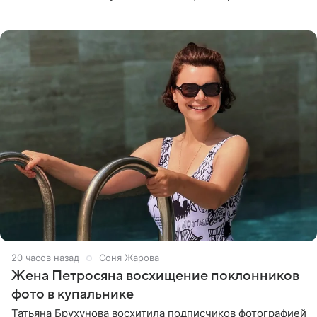
призналась, что сейчас особенно довольна собой. По
словам певицы, она
20 часов назад
Соня Жарова
Жена Петросяна восхищение поклонников
фото в купальнике
Татьяна Брухунова восхитила подписчиков фотографией