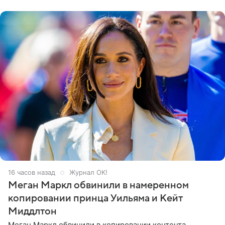
его друзья —
16 часов назад
Журнал OK!
Меган Маркл обвинили в намеренном
копировании принца Уильяма и Кейт
Миддлтон
Меган Маркл обвинили в копировании контента,