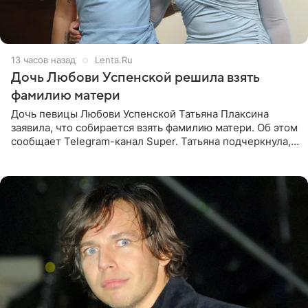
13 часов назад
Lenta.Ru
Дочь Любови Успенской решила взять
фамилию матери
Дочь певицы Любови Успенской Татьяна Плаксина
заявила, что собирается взять фамилию матери. Об этом
сообщает Telegram-канал Super. Татьяна подчеркнула,
что приняла решение о смене фамилии, поскольку
именно от