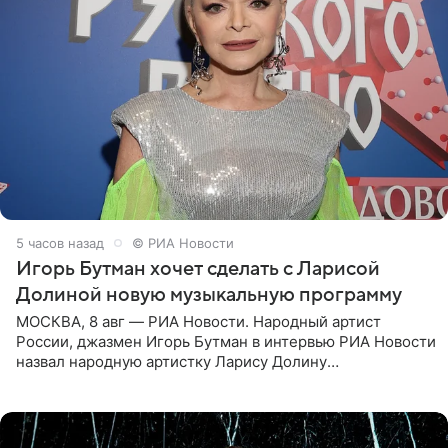
5 часов назад
© РИА Новости
Игорь Бутман хочет сделать с Ларисой
Долиной новую музыкальную программу
МОСКВА, 8 авг — РИА Новости. Народный артист
России, джазмен Игорь Бутман в интервью РИА Новости
назвал народную артистку Ларису Долину
великолепной певицей и рассказал о желании сделать с
ней новую совместную