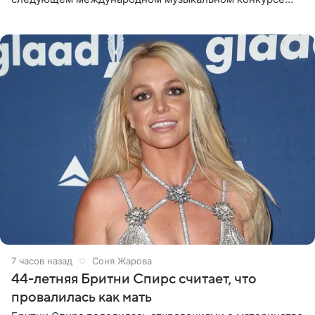
«Интервидение» могла бы представить молодая певица
Варвара Убель, так
7 часов назад
Соня Жарова
44-летняя Бритни Спирс считает, что
провалилась как мать