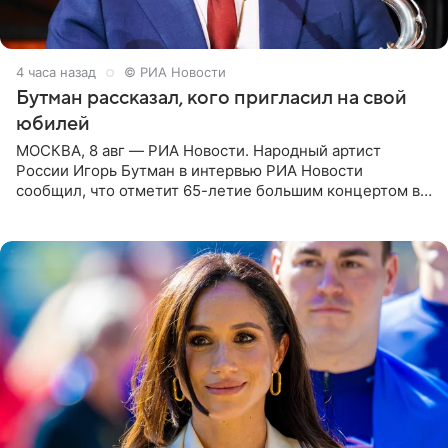
4 часа назад
© РИА Новости
Бутман рассказал, кого пригласил на свой
юбилей
МОСКВА, 8 авг — РИА Новости. Народный артист
России Игорь Бутман в интервью РИА Новости
сообщил, что отметит 65-летие большим концертом в
Кремлевском дворце, а вместе с ним на сцену выйдут
его друзья —