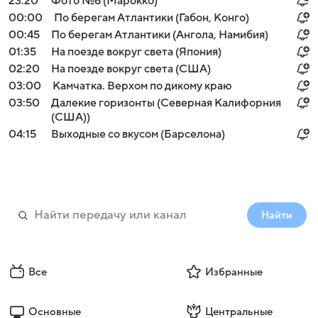
23:20
Фото №6 (Марокко)
00:00
По берегам Атлантики (Габон, Конго)
00:45
По берегам Атлантики (Ангола, Намибия)
01:35
На поезде вокруг света (Япония)
02:20
На поезде вокруг света (США)
03:00
Камчатка. Верхом по дикому краю
03:50
Далекие горизонты (Северная Калифорния
(США))
04:15
Выходные со вкусом (Барселона)
Найти
Все
Избранные
Основные
Центральные