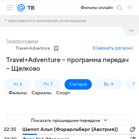
Фильмы онлайн
* транслируется московская сетка вещания
Телепрограмма
(
Сменить регион
)
Travel+Adventure
Travel+Adventure – программа передач
– Щелково
Чт, 6
Пт, 7
Сегодня
Вс, 9
Пн,
Фильмы
Сериалы
Спорт
Показать прошедшие передачи
22:35
Шепот Альп (Форарльберг (Австрия))