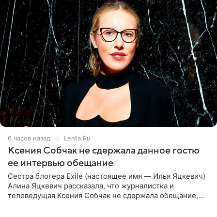
6 часов назад
Lenta.Ru
Ксения Собчак не сдержала данное гостю
ее интервью обещание
Сестра блогера Exile (настоящее имя — Илья Яцкевич)
Алина Яцкевич рассказала, что журналистка и
телеведущая Ксения Собчак не сдержала обещание,
которое дала ему во время интервью с ним. Об этом она
заявила в