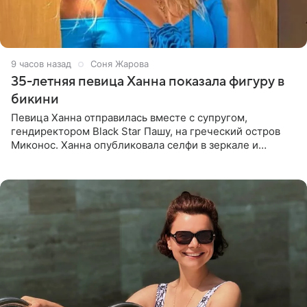
9 часов назад
Соня Жарова
35-летняя певица Ханна показала фигуру в
бикини
Певица Ханна отправилась вместе с супругом,
гендиректором Black Star Пашу, на греческий остров
Миконос. Ханна опубликовала селфи в зеркале и
призналась, что сейчас особенно довольна собой. По
словам певицы, она