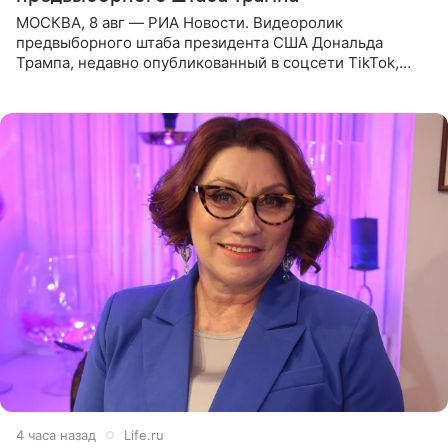
МОСКВА, 8 авг — РИА Новости. Видеоролик
предвыборного штаба президента США Дональда
Трампа, недавно опубликованный в соцсети TikTok,
остался без звуковой дорожки в виде песни August
(«Август») американской
4 часа назад
Life.ru