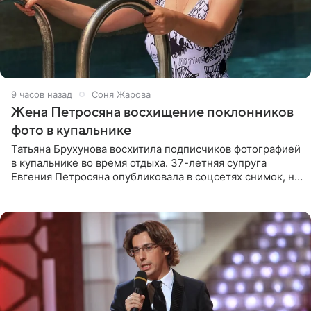
9 часов назад
Соня Жарова
Жена Петросяна восхищение поклонников
фото в купальнике
Татьяна Брухунова восхитила подписчиков фотографией
в купальнике во время отдыха. 37-летняя супруга
Евгения Петросяна опубликовала в соцсетях снимок, на
котором позирует у бассейна в белоснежном монокини
с