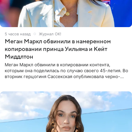
5 часов назад
Журнал OK!
Меган Маркл обвинили в намеренном
копировании принца Уильяма и Кейт
Миддлтон
Меган Маркл обвинили в копировании контента,
которым она поделилась по случаю своего 45-летия. Во
вторник герцогиня Сассекская опубликовала черно-
белую фотографию, на которой она прыгает в бассейн с
воздушными