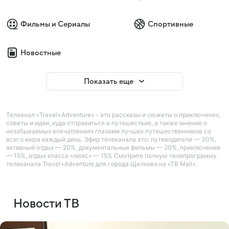
Фильмы и Сериалы
Спортивные
Новостные
Показать еще
Телеанал «Travel+Adventure» - это рассказы и сюжеты о приключенях,
советы и идеи, куда отправиться в путешествие, а также мнение о
незабываемых впечатлениях глазами лучших путешественников со
всего мира каждый день. Эфир телеканала это: путеводители — 30%,
активный отдых — 20%, документальные фильмы — 20%, приключения
— 15%, отдых класса «люкс» — 15% Смотрите полную телепрограмму
Войти
Регистрация
телеканала Travel+Adventure для города Щелково на «ТВ Mail».
Новости ТВ