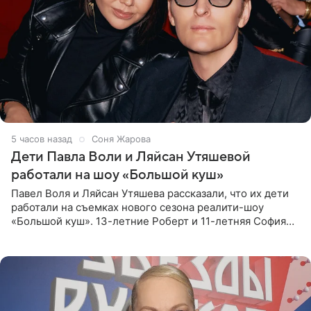
5 часов назад
Соня Жарова
Дети Павла Воли и Ляйсан Утяшевой
работали на шоу «Большой куш»
Павел Воля и Ляйсан Утяшева рассказали, что их дети
работали на съемках нового сезона реалити-шоу
«Большой куш». 13-летние Роберт и 11-летняя София
отправились вместе с родителями в Таиланд и успели
поработать