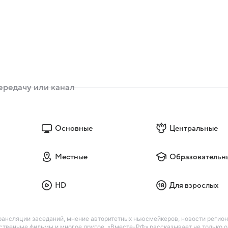
Основные
Центральные
Местные
Образовательн
HD
Для взрослых
ансляции заседаний, мнение авторитетных ньюсмейкеров, новости регио
твенные фильмы и многое другое. «Вместе-РФ» рассказывает не только о з