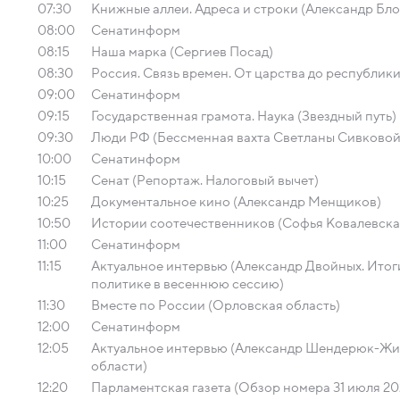
07:30
Книжные аллеи. Адреса и строки (Александр Бло
08:00
Сенатинформ
08:15
Наша марка (Сергиев Посад)
08:30
Россия. Связь времен. От царства до республик
09:00
Сенатинформ
09:15
Государственная грамота. Наука (Звездный путь)
09:30
Люди РФ (Бессменная вахта Светланы Сивковой
10:00
Сенатинформ
10:15
Сенат (Репортаж. Налоговый вычет)
10:25
Документальное кино (Александр Менщиков)
10:50
Истории соотечественников (Софья Ковалевска
11:00
Сенатинформ
11:15
Актуальное интервью (Александр Двойных. Ито
политике в весеннюю сессию)
11:30
Вместе по России (Орловская область)
12:00
Сенатинформ
12:05
Актуальное интервью (Александр Шендерюк-Жи
области)
12:20
Парламентская газета (Обзор номера 31 июля 20