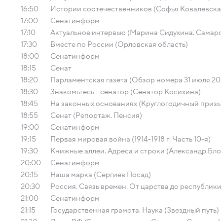
16:50
Истории соотечественников (Софья Ковалевска
17:00
Сенатинформ
17:10
Актуальное интервью (Марина Сидухина. Самарс
17:30
Вместе по России (Орловская область)
18:00
Сенатинформ
18:15
Сенат
18:20
Парламентская газета (Обзор номера 31 июля 20
18:30
Знакомьтесь - сенатор (Сенатор Косихина)
18:45
На законных основаниях (Круглогодичный призы
18:55
Сенат (Репортаж. Пенсия)
19:00
Сенатинформ
19:15
Первая мировая война (1914-1918 г: Часть 10-я)
19:30
Книжные аллеи. Адреса и строки (Александр Бло
20:00
Сенатинформ
20:15
Наша марка (Сергиев Посад)
20:30
Россия. Связь времен. От царства до республик
21:00
Сенатинформ
21:15
Государственная грамота. Наука (Звездный путь)