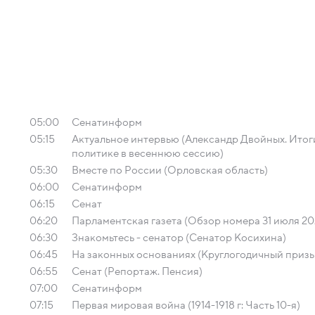
05:00
Сенатинформ
05:15
Актуальное интервью (Александр Двойных. Ито
политике в весеннюю сессию)
05:30
Вместе по России (Орловская область)
06:00
Сенатинформ
06:15
Сенат
06:20
Парламентская газета (Обзор номера 31 июля 20
06:30
Знакомьтесь - сенатор (Сенатор Косихина)
06:45
На законных основаниях (Круглогодичный призы
06:55
Сенат (Репортаж. Пенсия)
07:00
Сенатинформ
07:15
Первая мировая война (1914-1918 г: Часть 10-я)