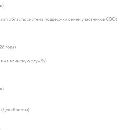
я)
кая область: система поддержки семей участников СВО)
26 года)
в на воинскую службу)
к)
и (Декабристы)