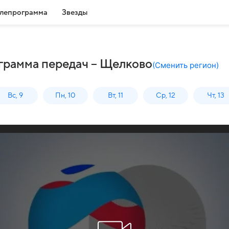
лепрограмма
Звезды
грамма передач – Щелково
(
Сменить регион
)
Вс, 9
Пн, 10
Вт, 11
Ср, 12
Чт, 13