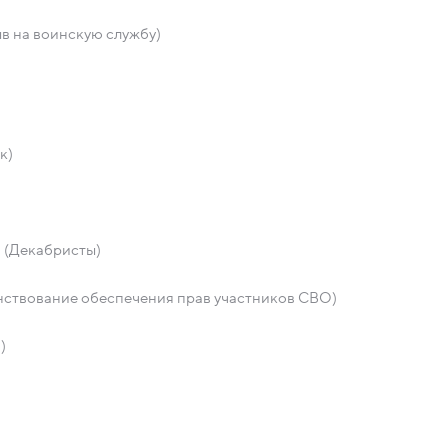
в на воинскую службу)
к)
и (Декабристы)
нствование обеспечения прав участников СВО)
)