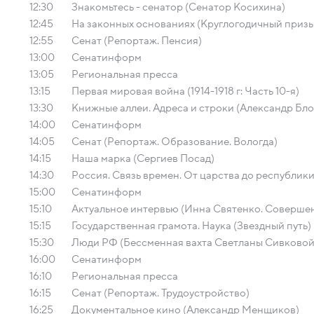
12:30
Знакомьтесь - сенатор (Сенатор Косихина)
12:45
На законных основаниях (Круглогодичный призы
12:55
Сенат (Репортаж. Пенсия)
13:00
Сенатинформ
13:05
Региональная пресса
13:15
Первая мировая война (1914-1918 г: Часть 10-я)
13:30
Книжные аллеи. Адреса и строки (Александр Бло
14:00
Сенатинформ
14:05
Сенат (Репортаж. Образование. Вологда)
14:15
Наша марка (Сергиев Посад)
14:30
Россия. Связь времен. От царства до республик
15:00
Сенатинформ
15:10
Актуальное интервью (Инна Святенко. Соверше
15:15
Государственная грамота. Наука (Звездный путь)
15:30
Люди РФ (Бессменная вахта Светланы Сивковой
16:00
Сенатинформ
16:10
Региональная пресса
16:15
Сенат (Репортаж. Трудоустройство)
16:25
Документальное кино (Александр Менщиков)