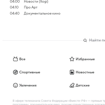
04:00
Новости (Itogi)
04:10
Про Арт
04:40
Документальное кино
Все
Избранные
Спортивные
Новостные
Увлечения
Детские
В эфире телеканала Совета Федерации «Вместе-РФ» — прямые тр
программы, документальное кино, лучшие отечественные художес