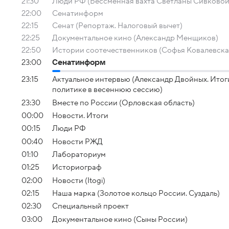
21:30
Люди РФ (Бессменная вахта Светланы Сивковой
22:00
Сенатинформ
22:15
Сенат (Репортаж. Налоговый вычет)
22:25
Документальное кино (Александр Менщиков)
22:50
Истории соотечественников (Софья Ковалевска
23:00
Сенатинформ
23:15
Актуальное интервью (Александр Двойных. Ито
политике в весеннюю сессию)
23:30
Вместе по России (Орловская область)
00:00
Новости. Итоги
00:15
Люди РФ
00:40
Новости РЖД
01:10
Лабораториум
01:25
Историограф
02:00
Новости (Itogi)
02:15
Наша марка (Золотое кольцо России. Суздаль)
02:30
Специальный проект
03:00
Документальное кино (Сыны России)