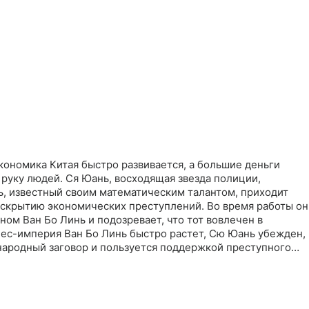
кономика Китая быстро развивается, а большие деньги
руку людей. Ся Юань, восходящая звезда полиции,
ь, известный своим математическим талантом, приходит
раскрытию экономических преступлений. Во время работы он
ном Ван Бо Линь и подозревает, что тот вовлечен в
нес-империя Ван Бо Линь быстро растет, Сю Юань убежден,
народный заговор и пользуется поддержкой преступного
к лис Ван Бо Линь всегда на шаг впереди и успевает скрытьс
н международной охоты на лис открыт