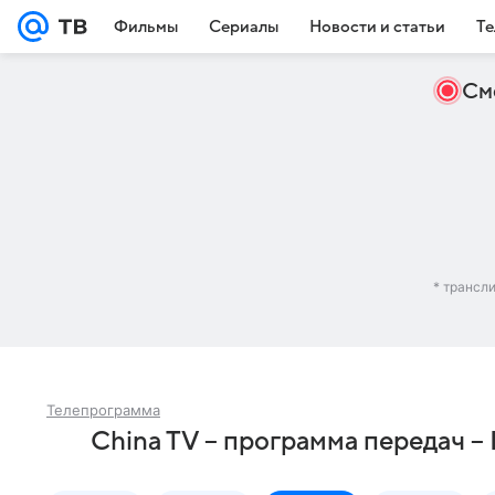
Фильмы
Сериалы
Новости и статьи
Те
См
* трансл
Телепрограмма
China TV – программа передач 