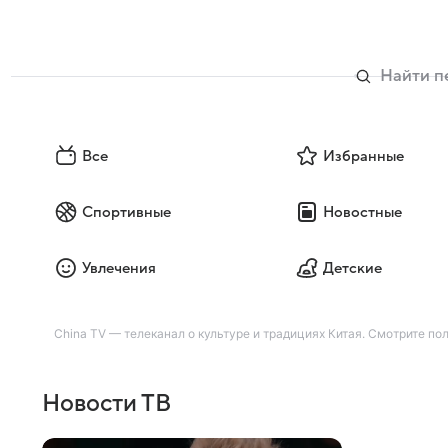
Все
Избранные
Спортивные
Новостные
Увлечения
Детские
China TV — телеканал о культуре и традициях Китая. Смотрите по
Новости ТВ