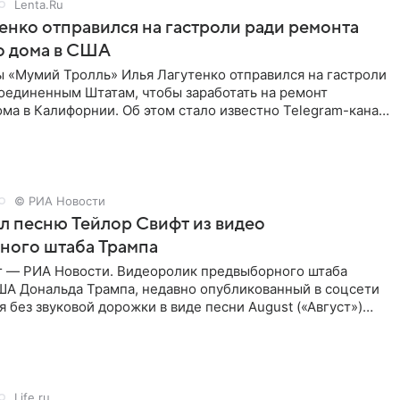
Lenta.Ru
енко отправился на гастроли ради ремонта
о дома в США
ы «Мумий Тролль» Илья Лагутенко отправился на гастроли
Соединенным Штатам, чтобы заработать на ремонт
ма в Калифорнии. Об этом стало известно Telegram-каналу
х
© РИА Новости
ал песню Тейлор Свифт из видео
ного штаба Трампа
г — РИА Новости. Видеоролик предвыборного штаба
ША Дональда Трампа, недавно опубликованный в соцсети
ся без звуковой дорожки в виде песни August («Август»)
Life.ru