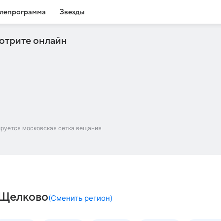
лепрограмма
Звезды
отрите онлайн
ируется московская сетка вещания
– Щелково
(
Сменить регион
)