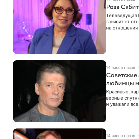
Роза Сябит
Телеведущая Р
зависит от о
на отношения
канала на
14 часов назад
Советские 
любимцы м
Красивые, ха
верные спутни
и уважали все
в
14 часов назад