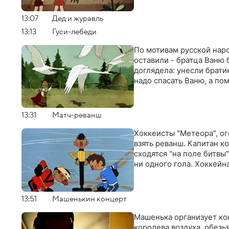
13:07
Дед и журавль
13:13
Гуси-лебеди
По мотивам русской наро
оставили - братца Ваню 
доглядела: унесли брат
надо спасать Ваню, а пом
13:31
Матч-реванш
Хоккеисты "Метеора", о
взять реванш. Капитан к
сходятся "на поле битвы
ни одного гола. Хоккейн
13:51
Мaшенькин кoнцерт
Машенька организует кон
королева воздуха, обезь