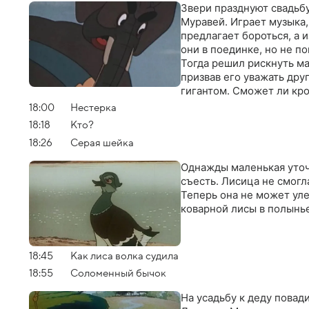
Звери празднуют свадьбу
Муравей. Играет музыка,
предлагает бороться, а 
они в поединке, но не п
Тогда решил рискнуть м
призвав его уважать дру
гигантом. Сможет ли кр
18:00
Нестеркa
18:18
Кто?
18:26
Серая шейка
Однажды маленькая уточк
съесть. Лисица не смогл
Теперь она не может уле
коварной лисы в полынь
18:45
Как лиса волка судила
18:55
Соломенный бычок
На усадьбу к деду повад