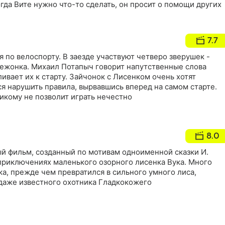
огда Вите нужно что-то сделать, он просит о помощи других
7.7
я по велоспорту. В заезде участвуют четверо зверушек -
вежонка. Михаил Потапыч говорит напутственные слова
ивает их к старту. Зайчонок с Лисенком очень хотят
я нарушить правила, вырвавшись вперед на самом старте.
икому не позволит играть нечестно
8.0
й фильм, созданный по мотивам одноименной сказки И.
 приключениях маленького озорного лисенка Вука. Много
а, прежде чем превратился в сильного умного лиса,
даже известного охотника Гладкокожего