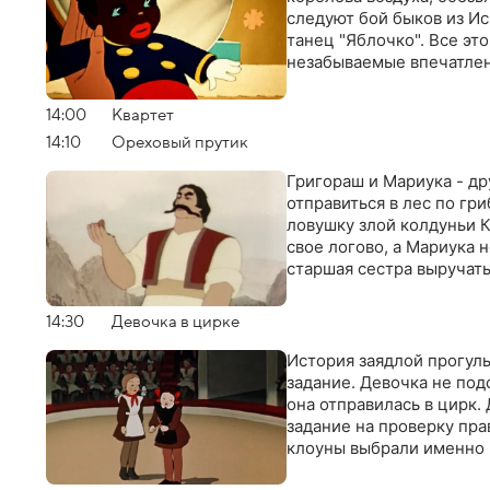
следуют бой быков из И
танец "Яблочко". Все эт
незабываемые впечатле
14:00
Квартет
14:10
Ореховый прутик
Григораш и Мариука - д
отправиться в лес по гр
ловушку злой колдуньи К
свое логово, а Мариука н
старшая сестра выручать
14:30
Девочка в цирке
История заядлой прогул
задание. Девочка не под
она отправилась в цирк.
задание на проверку пра
клоуны выбрали именно