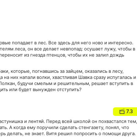
вые попадает в лес. Все здесь для него ново и интересно.
телям леса, он все делает невпопад: осушает лужу, чтобы в
 переносит из гнезда птенцов, чтобы их не залил дождь
аки, которые, погнавшись за зайцем, оказались в лесу,
а на них напали волки, хвастливая Шавка сразу испугалась и
 Полкан, будучи смелым и решительным, решает вступить в
дить или будет вынужден отступить?
7.3
астунишка и лентяй. Перед всей школой он похвастался тем
ть. А когда ему поручили сделать стенгазету, понял, что
ерь делать, не знает. Витя решил попросить о помощи друга.