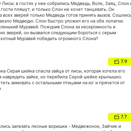
 Лисы: в гостях у нее собрались Медведь, Волк, Заяц, Слон 
 гости пляшут, и только Слон не хочет танцевать. Он
из всех зверей только Медведь готов принять вызов. Сошлис
овезло Медведю: Слон быстро уложил его на обе лопатки.
аленький Муравей. Пожурив Слона за нескромность и
гих зверей, он вызвался следующим бороться с серым
охотный Муравей победить огромного Слона?
7.9
а Серая шейка спасла зайца от лисы, которая хотела его
а навредить зайке, но перебила Серой шейке крылышко.
теть зимовать с остальными птицами на юг и прячется от
е
7.7
ились залезать лесные воришки - Медвежонок, Зайчик и