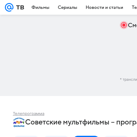
Фильмы
Сериалы
Новости и статьи
Те
См
* трансл
Телепрограмма
Советские мультфильмы – прогр