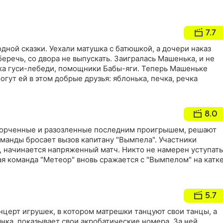
7.7
дной сказки. Уехали матушка с батюшкой, а дочери наказ
беречь, со двора не выпускать. Заигралась Машенька, и не
ика гуси-лебеди, помощники Бабы-яги. Теперь Машеньке
огут ей в этом добрые друзья: яблонька, печка, речка
8.0
горченные и разозленные последним проигрышем, решают
оманды бросает вызов капитану "Вымпела". Участники
", начинается напряженный матч. Никто не намерен уступать
ая команда "Метеор" вновь сражается с "Вымпелом" на катк
5.7
церт игрушек, в котором матрешки танцуют свои танцы, а
янка, показывает свои акробатические номера. За ней