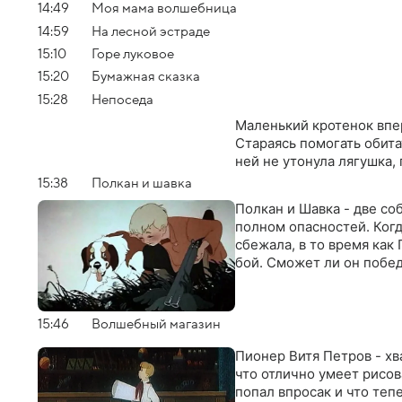
14:49
Моя мама волшебница
14:59
На лесной эстраде
15:10
Горе луковое
15:20
Бумажная сказка
15:28
Непоседа
Маленький кротенок впер
Стараясь помогать обита
ней не утонула лягушка,
15:38
Пoлкaн и шaвкa
Полкан и Шавка - две соб
полном опасностей. Когд
сбежала, в то время как
бой. Сможет ли он побе
15:46
Волшебный магазин
Пионер Витя Петров - хв
что отлично умеет рисова
попал впросак и что теп