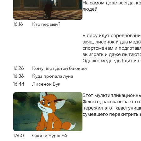
На самом деле всегда, к
людей
16:16
Кто первый?
В лесу идут соревновани
заяц, лисенок и два мед
спортсменам и подготавл
выиграть и даже пытаютс
Однако медведь бдит и н
16:26
Кому черт детей баюкает
16:36
Куда пропала луна
16:44
Лисенок Вук
Этот мультипликационны
Фекете, рассказывает о
пережил этот хвастунишк
сумевшего перехитрить 
17:50
Слон и муравей