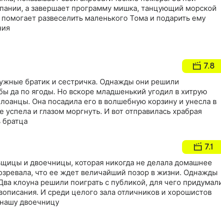
спании, а завершает программу мишка, танцующий морской
о помогает развеселить маленького Тома и подарить ему
ния
7.8
ружные братик и сестричка. Однажды они решили
ибы да по ягоды. Но вскоре младшенький угодил в хитрую
лоанцы. Она посадила его в волшебную корзину и унесла в
е успела и глазом моргнуть. И вот отправилась храбрая
 братца
7.1
ьщицы и двоечницы, которая никогда не делала домашнее
озревала, что ее ждет величайший позор в жизни. Однажды
 Два клоуна решили поиграть с публикой, для чего придумал
вописания. И среди целого зала отличников и хорошистов
 нашу двоечницу