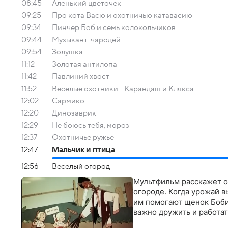
08:45
Аленький цветочек
09:25
Про кота Васю и охотничью катавасию
09:34
Пинчер Боб и семь колокольчиков
09:44
Музыкант-чародей
09:54
Золушка
11:12
Золотая антилопа
11:42
Павлиний хвост
11:52
Веселые oхoтники - Кaрaндaш и Кляксa
12:02
Сармико
12:20
Динозаврик
12:29
Не боюсь тебя, мороз
12:37
Охотничье ружье
12:47
Мальчик и птица
12:56
Веселый огород
Мультфильм расскажет о 
огороде. Когда урожай в
им помогают щенок Боби
важно дружить и работа