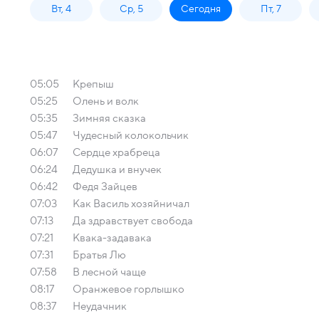
Вт, 4
Ср, 5
Сегодня
Пт, 7
05:05
Крепыш
05:25
Олень и волк
05:35
Зимняя сказка
05:47
Чудесный колокольчик
06:07
Сердце храбреца
06:24
Дедушкa и внучек
06:42
Федя Зайцев
07:03
Как Василь хозяйничал
07:13
Да здравствует свобода
07:21
Квака-задавака
07:31
Брaтья Лю
07:58
В лесной чаще
08:17
Оранжевое горлышко
08:37
Неудачник