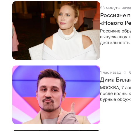
53 минуты наза
Россияне п
«Нового Р
Россияне обр
выпуска шоу «
деятельность 
комментариях
1 час назад
Дима Билан
МОСКВА, 7 ав
после волны к
бурные обсуж
глубин. В