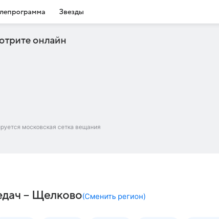
лепрограмма
Звезды
отрите онлайн
ируется московская сетка вещания
дач – Щелково
(
Сменить регион
)