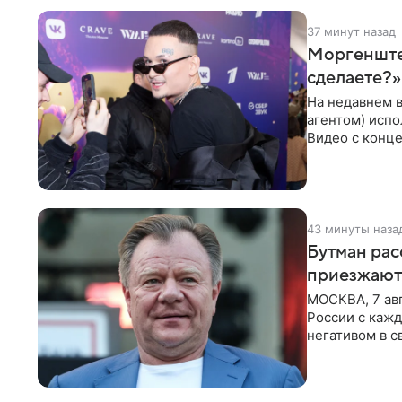
37 минут назад
Моргенштер
сделаете?»
На недавнем 
агентом) испо
Видео с конце
канале. «Добр
43 минуты наза
Бутман рас
приезжают
МОСКВА, 7 ав
России с кажд
негативом в с
поэтому