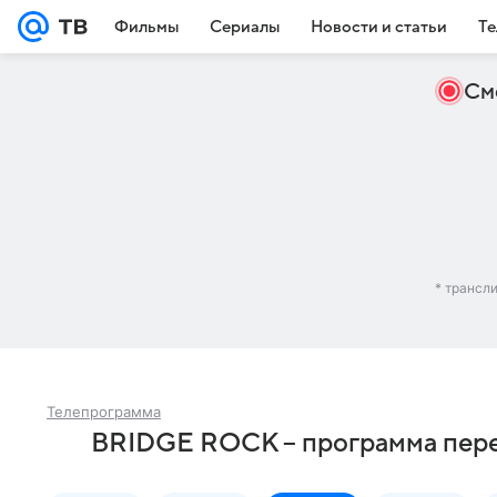
Фильмы
Сериалы
Новости и статьи
Те
См
* трансл
Телепрограмма
BRIDGE ROCK – программа пере