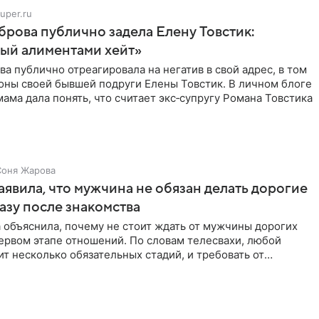
uper.ru
рова публично задела Елену Товстик:
ый алиментами хейт»
а публично отреагировала на негатив в свой адрес, в том
оны своей бывшей подруги Елены Товстик. В личном блоге
ама дала понять, что считает экс‑супругу Романа Товстика
Соня Жарова
аявила, что мужчина не обязан делать дорогие
азу после знакомства
 объяснила, почему не стоит ждать от мужчины дорогих
ервом этапе отношений. По словам телесвахи, любой
т несколько обязательных стадий, и требовать от
ьше