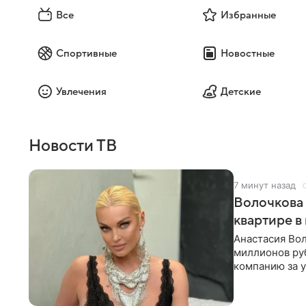
Все
Избранные
Спортивные
Новостные
Увлечения
Детские
Новости ТВ
7 минут назад
Волочкова 
квартире в
Анастасия Вол
миллионов ру
компанию за у
выложила