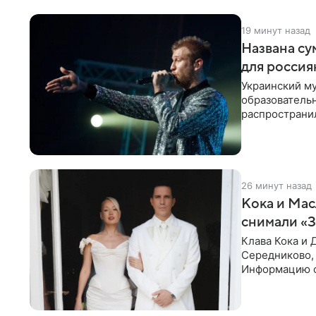
19 минут назад
Названа су
для россия
Украинский му
образователь
распространил
исполнитель 
26 минут назад
Кока и Мас
снимали «
Клава Кока и 
Середниково, 
Информацию о
за закрытыми