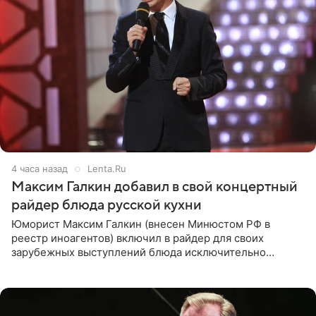
4 часа назад
Lenta.Ru
Максим Галкин добавил в свой концертный
райдер блюда русской кухни
Юморист Максим Галкин (внесен Минюстом РФ в
реестр иноагентов) включил в райдер для своих
зарубежных выступлений блюда исключительно
русской кухни. Об этом сообщает РИА Новости.
Согласно документу, в гримерную