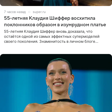
7 часов назад
super.ru
55-летняя Клаудия Шиффер восхитила
поклонников образом в изумрудном платье
55-летняя Клаудия Шиффер вновь доказала, что
остаётся одной из самых эффектных супермоделей
своего поколения. Знаменитость в личном блоге
поделилась фотографиями с недавней свадьбы, где
появилась в роли гостьи,