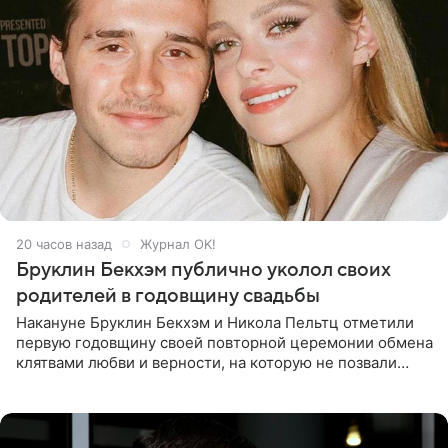
20 часов назад
Журнал OK!
Бруклин Бекхэм публично уколол своих
родителей в годовщину свадьбы
Накануне Бруклин Бекхэм и Никола Пельтц отметили
первую годовщину своей повторной церемонии обмена
клятвами любви и верности, на которую не позвали
никого из клана Бекхэм. По словам инсайдеров, пара
считает это