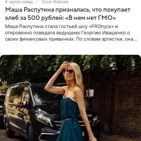
6 часов назад
Соня Жарова
Маша Распутина призналась, что покупает
хлеб за 500 рублей: «В нем нет ГМО»
Маша Распутина стала гостьей шоу «PROпуск» и
откровенно поведала ведущему Георгию Иващенко о
своих финансовых привычках. По словам артистки, она
давно перестала следить за тратами и может позволить
себе жить,