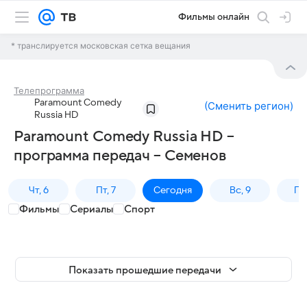
Фильмы онлайн
* транслируется московская сетка вещания
Телепрограмма
Paramount Comedy
(
Сменить регион
)
Russia HD
Paramount Comedy Russia HD –
программа передач – Семенов
Чт, 6
Пт, 7
Сегодня
Вс, 9
Пн,
Фильмы
Сериалы
Спорт
Показать прошедшие передачи