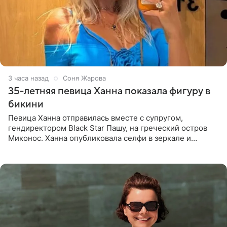
3 часа назад
Соня Жарова
35-летняя певица Ханна показала фигуру в
бикини
Певица Ханна отправилась вместе с супругом,
гендиректором Black Star Пашу, на греческий остров
Миконос. Ханна опубликовала селфи в зеркале и
призналась, что сейчас особенно довольна собой. По
словам певицы, она