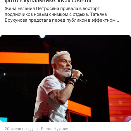
фото в купальнике: «Как сочно»
Жена Евгения Петросяна привела в восторг
подписчиков новым снимком с отдыха. Татьяна
Брухунова предстала перед публикой в эффектном
черно-сиреневом монокини, позируя прямо в бассейне.
«Ох, как сочно», «Татьяна,
20 часов назад
Елена Нужная