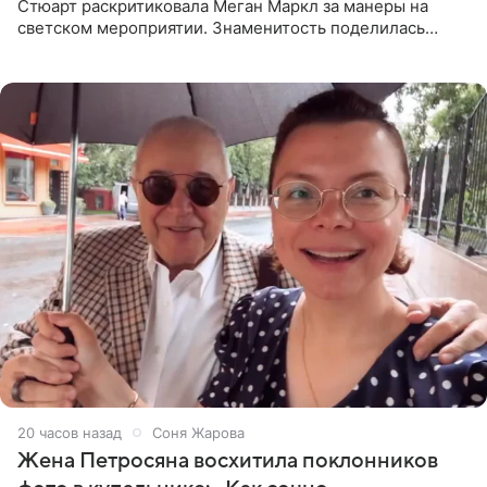
Стюарт раскритиковала Меган Маркл за манеры на
светском мероприятии. Знаменитость поделилась
деталями личной встречи с герцогиней Сассекской,
пишет PageSix. По
20 часов назад
Соня Жарова
Жена Петросяна восхитила поклонников