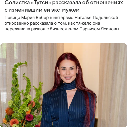
Солистка «Тутси» рассказала об отношениях
с изменившим ей экс-мужем
Певица Мария Вебер в интервью Наталье Подольской
откровенно рассказала о том, как тяжело она
переживала развод с бизнесменом Парвизом Ясиновым.
Артистка призналась, что измена бывшего супруга стала
для нее