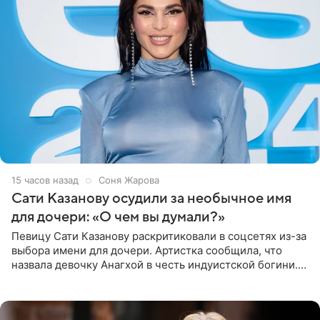
15 часов назад
Соня Жарова
Сати Казанову осудили за необычное имя
для дочери: «О чем вы думали?»
Певицу Сати Казанову раскритиковали в соцсетях из-за
выбора имени для дочери. Артистка сообщила, что
назвала девочку Анагхой в честь индуистской богини.
При этом исполнительница скрывала это имя от
поклонников