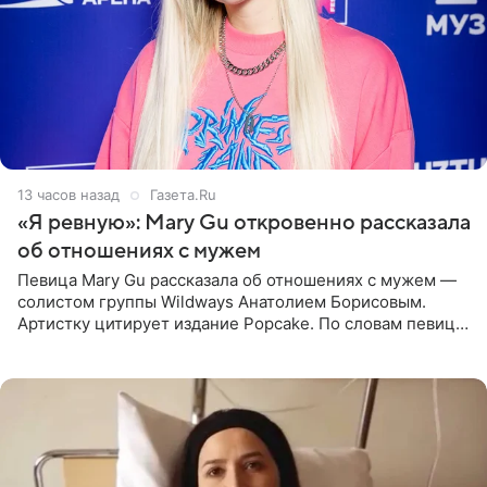
13 часов назад
Газета.Ru
«Я ревную»: Mary Gu откровенно рассказала
об отношениях с мужем
Певица Mary Gu рассказала об отношениях с мужем —
солистом группы Wildways Анатолием Борисовым.
Артистку цитирует издание Popcake. По словам певицы,
залог любви — это принять недостатки другого
человека. Также