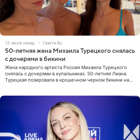
13 часов назад
Газета.Ru
50-летняя жена Михаила Турецкого снялась
с дочерями в бикини
Жена народного артиста России Михаила Турецкого
снялась с дочерями в купальниках. 50-летняя Лиана
Турецкая позировала в крошечном черном бикини на
пляже в Италии. Ее старшая дочь Сарина для отдыха
выбрала бандо