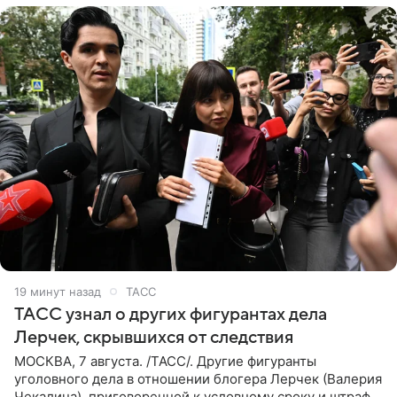
20 минут назад
ТАСС
ТАСС узнал о других фигурантах дела
Лерчек, скрывшихся от следствия
МОСКВА, 7 августа. /ТАСС/. Другие фигуранты
уголовного дела в отношении блогера Лерчек (Валерия
Чекалина), приговоренной к условному сроку и штрафу,