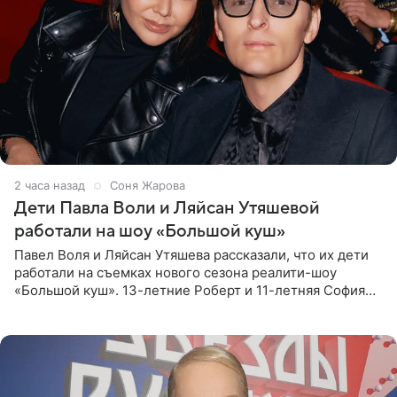
2 часа назад
Соня Жарова
Дети Павла Воли и Ляйсан Утяшевой
работали на шоу «Большой куш»
Павел Воля и Ляйсан Утяшева рассказали, что их дети
работали на съемках нового сезона реалити-шоу
«Большой куш». 13-летние Роберт и 11-летняя София
отправились вместе с родителями в Таиланд и успели
поработать