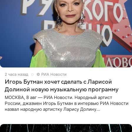
2 часа назад
© РИА Новости
Игорь Бутман хочет сделать с Ларисой
Долиной новую музыкальную программу
МОСКВА, 8 авг — РИА Новости. Народный артист
России, джазмен Игорь Бутман в интервью РИА Новости
назвал народную артистку Ларису Долину
великолепной певицей и рассказал о желании сделать с
ней новую совместную