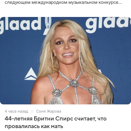
следующем международном музыкальном конкурсе
«Интервидение» могла бы представить молодая певица
Варвара Убель, так
4 часа назад
Соня Жарова
44-летняя Бритни Спирс считает, что
провалилась как мать