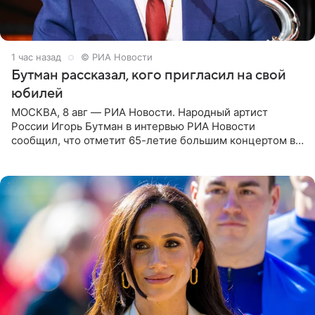
1 час назад
© РИА Новости
Бутман рассказал, кого пригласил на свой
юбилей
МОСКВА, 8 авг — РИА Новости. Народный артист
России Игорь Бутман в интервью РИА Новости
сообщил, что отметит 65-летие большим концертом в
Кремлевском дворце, а вместе с ним на сцену выйдут
его друзья —