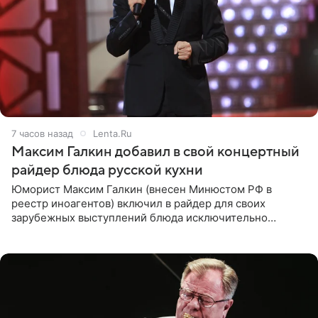
7 часов назад
Lenta.Ru
Максим Галкин добавил в свой концертный
райдер блюда русской кухни
Юморист Максим Галкин (внесен Минюстом РФ в
реестр иноагентов) включил в райдер для своих
зарубежных выступлений блюда исключительно
русской кухни. Об этом сообщает РИА Новости.
Согласно документу, в гримерную