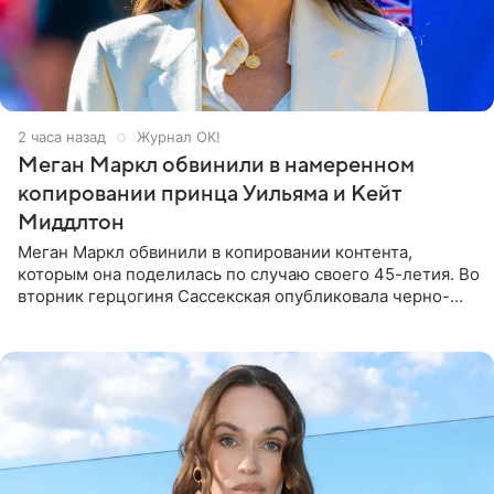
2 часа назад
Журнал OK!
Меган Маркл обвинили в намеренном
копировании принца Уильяма и Кейт
Миддлтон
Меган Маркл обвинили в копировании контента,
которым она поделилась по случаю своего 45-летия. Во
вторник герцогиня Сассекская опубликовала черно-
белую фотографию, на которой она прыгает в бассейн с
воздушными