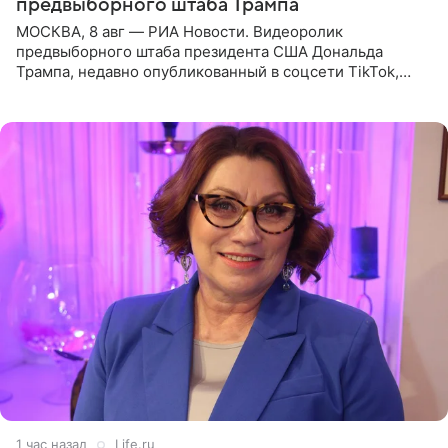
предвыборного штаба Трампа
МОСКВА, 8 авг — РИА Новости. Видеоролик
предвыборного штаба президента США Дональда
Трампа, недавно опубликованный в соцсети TikTok,
остался без звуковой дорожки в виде песни August
(«Август») американской
1 час назад
Life.ru