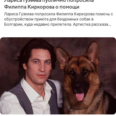
Лариса Гузеева публично попросила
Филиппа Киркорова о помощи
Лариса Гузеева попросила Филиппа Киркорова помочь с
обустройством приюта для бездомных собак в
Болгарии, куда недавно прилетела. Артистка рассказала
о местных волонтерах, которые временно забирают
животных к