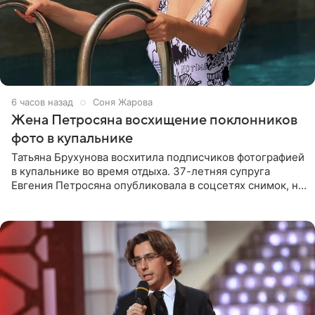
6 часов назад
Соня Жарова
Жена Петросяна восхищение поклонников
фото в купальнике
Татьяна Брухунова восхитила подписчиков фотографией
в купальнике во время отдыха. 37-летняя супруга
Евгения Петросяна опубликовала в соцсетях снимок, на
котором позирует у бассейна в белоснежном монокини
с