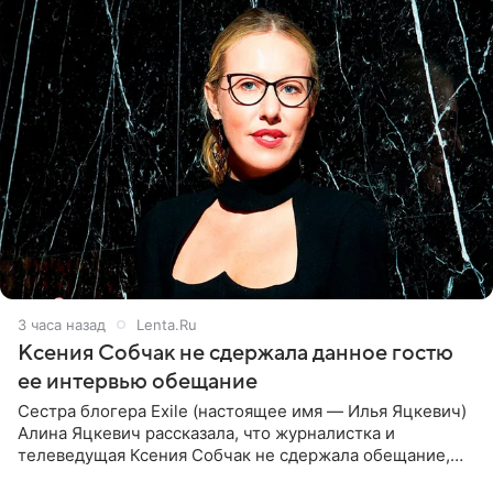
3 часа назад
Lenta.Ru
Ксения Собчак не сдержала данное гостю
ее интервью обещание
Сестра блогера Exile (настоящее имя — Илья Яцкевич)
Алина Яцкевич рассказала, что журналистка и
телеведущая Ксения Собчак не сдержала обещание,
которое дала ему во время интервью с ним. Об этом она