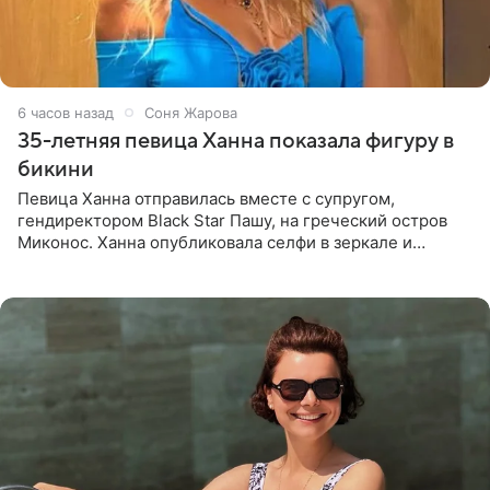
6 часов назад
Соня Жарова
35-летняя певица Ханна показала фигуру в
бикини
Певица Ханна отправилась вместе с супругом,
гендиректором Black Star Пашу, на греческий остров
Миконос. Ханна опубликовала селфи в зеркале и
призналась, что сейчас особенно довольна собой. По
словам певицы, она