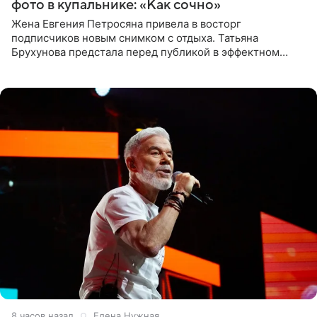
фото в купальнике: «Как сочно»
Жена Евгения Петросяна привела в восторг
подписчиков новым снимком с отдыха. Татьяна
Брухунова предстала перед публикой в эффектном
черно-сиреневом монокини, позируя прямо в бассейне.
«Ох, как сочно», «Татьяна,
8 часов назад
Елена Нужная