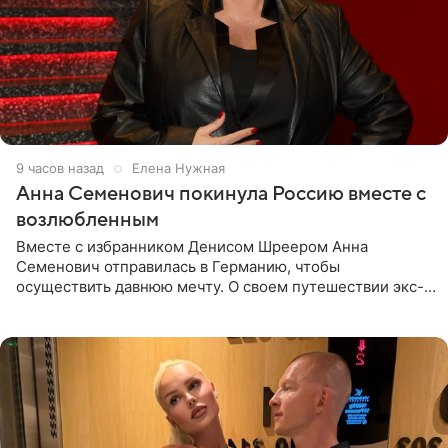
9 часов назад
Елена Нужная
Анна Семенович покинула Россию вместе с
возлюбленным
Вместе с избранником Денисом Шреером Анна
Семенович отправилась в Германию, чтобы
осуществить давнюю мечту. О своем путешествии экс-
солистка «Блестящих» рассказала поклонникам на
личной странице в социальной