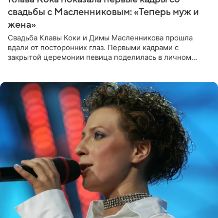
свадьбы с Масленниковым: «Теперь муж и
жена»
Свадьба Клавы Коки и Димы Масленникова прошла
вдали от посторонних глаз. Первыми кадрами с
закрытой церемонии певица поделилась в личном
блоге. Артистка выложила серию свадебных снимков и
оставила лаконичную