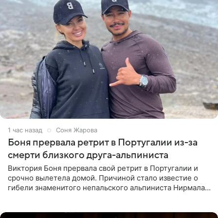
1 час назад
Соня Жарова
Боня прервала ретрит в Португалии из-за
смерти близкого друга-альпиниста
Виктория Боня прервала свой ретрит в Португалии и
срочно вылетела домой. Причиной стало известие о
гибели знаменитого непальского альпиниста Нирмала
«Нимса» Пурджи, которого модель называла своим
близким другом