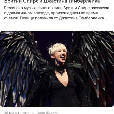
Бритни Спирс и Джастина Тимберлейка
Режиссер музыкального клипа Бритни Спирс рассказал
о драматичном эпизоде, произошедшем во время
съемок. Певица получила от Джастина Тимберлейка
сообщение о расставании прямо на площадке. По
словам постановщика,
38 минут назад
Соня Жарова