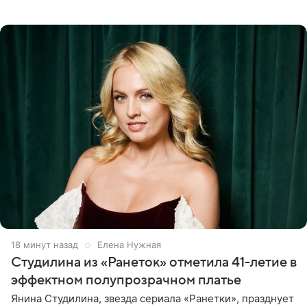
летняя знаменитость откровенно призналась, что не
считает свою дочь
18 минут назад
Елена Нужная
Студилина из «Ранеток» отметила 41-летие в
эффектном полупрозрачном платье
Янина Студилина, звезда сериала «Ранетки», празднует