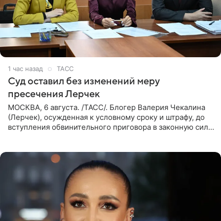
1 час назад
ТАСС
Суд оставил без изменений меру
пресечения Лерчек
МОСКВА, 6 августа. /ТАСС/. Блогер Валерия Чекалина
(Лерчек), осужденная к условному сроку и штрафу, до
вступления обвинительного приговора в законную силу
будет находиться под запретом определенных
действий. Об