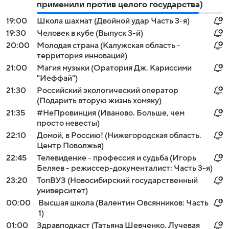
применили против целого государства)
19:00
Школа шахмат (Двойной удар Часть 3-я)
19:30
Человек в кубе (Выпуск 3-й)
20:00
Молодая страна (Калужская область -
территория инноваций)
21:00
Магия музыки (Оратория Дж. Кариссими
"Иеффай")
21:30
Российский экологический оператор
(Подарить вторую жизнь хомяку)
21:35
#НеПровинция (Иваново. Больше, чем
просто невесты)
22:10
Домой, в Россию! (Нижегородская область.
Центр Поволжья)
22:45
Телевидение - профессия и судьба (Игорь
Беляев - режиссер-документалист: Часть 3-я)
23:20
ТопВУЗ (Новосибирский государственный
университет)
00:00
Высшая школа (Валентин Овсянников: Часть
1)
01:00
Здравподкаст (Татьяна Шевченко. Лучевая