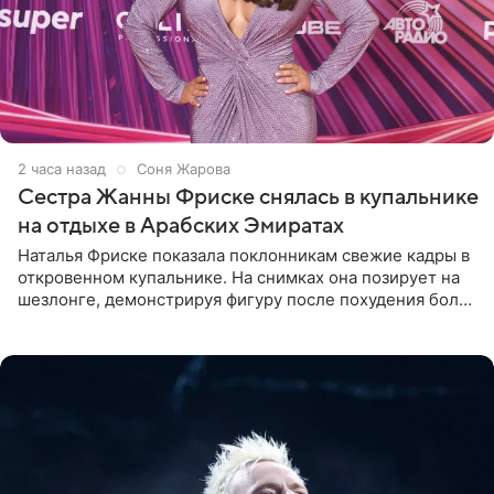
2 часа назад
Соня Жарова
Сестра Жанны Фриске снялась в купальнике
на отдыхе в Арабских Эмиратах
Наталья Фриске показала поклонникам свежие кадры в
откровенном купальнике. На снимках она позирует на
шезлонге, демонстрируя фигуру после похудения более
чем на десять килограммов. В подписи к посту