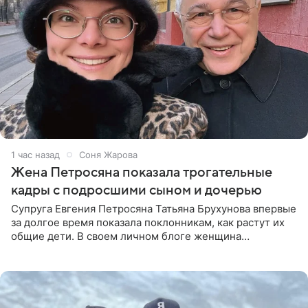
1 час назад
Соня Жарова
Жена Петросяна показала трогательные
кадры с подросшими сыном и дочерью
Супруга Евгения Петросяна Татьяна Брухунова впервые
за долгое время показала поклонникам, как растут их
общие дети. В своем личном блоге женщина
опубликовала редкие кадры с шестилетним сыном
Ваганом и