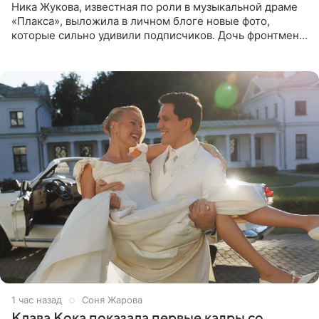
Ника Жукова, известная по роли в музыкальной драме
«Плакса», выложила в личном блоге новые фото,
которые сильно удивили подписчиков. Дочь фронтмена
группы «Руки Вверх!» Сергея Жукова предстала перед
публикой с
1 час назад
Соня Жарова
Клава Кока показала первые кадры со