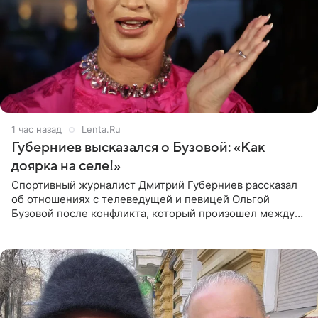
1 час назад
Lenta.Ru
Губерниев высказался о Бузовой: «Как
доярка на селе!»
Спортивный журналист Дмитрий Губерниев рассказал
об отношениях с телеведущей и певицей Ольгой
Бузовой после конфликта, который произошел между
ними в 2021 году в прямом эфире канала «Матч ТВ». В
разговоре с