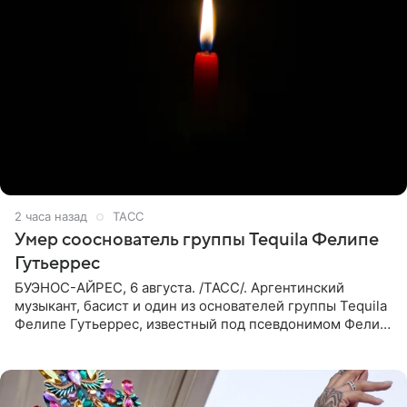
2 часа назад
ТАСС
Умер сооснователь группы Tequila Фелипе
Гутьеррес
БУЭНОС-АЙРЕС, 6 августа. /ТАСС/. Аргентинский
музыкант, басист и один из основателей группы Tequila
Фелипе Гутьеррес, известный под псевдонимом Фелипе
Липе, умер на 69-м году жизни. Об этом сообщил его
бывший