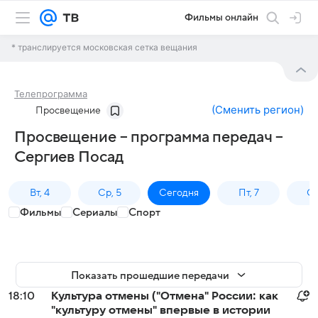
Фильмы онлайн
* транслируется московская сетка вещания
Телепрограмма
(
Сменить регион
)
Просвещение
Просвещение – программа передач –
Сергиев Посад
Вт, 4
Ср, 5
Сегодня
Пт, 7
Сб
Фильмы
Сериалы
Спорт
Показать прошедшие передачи
18:10
Культура отмены ("Отмена" России: как
"культуру отмены" впервые в истории