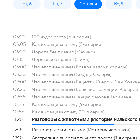
Чт, 6
Пт, 7
Сегодня
Вс, 9
05:10
100 чудес света (5-я серия)
06:05
Как выращивают еду (5-я серия)
06:30
Дороги без правил (Мехико)
07:15
Дороги без правил (Лима)
08:00
Что едят женщины (Возвращаясь к корням)
08:30
Что едят женщины (Сердце Сьерры)
09:00
Что едят женщины (Рецепты Сьерры: Сан Хоакин
09:25
Что едят женщины (Большие традиции: Кадерейт
09:55
Что едят женщины (Танцуя с моле в Талимане)
10:25
Как выращивают еду (9-я серия)
10:55
Как выращивают еду (10-я серия)
11:20
Разговоры с животными (История нильского 
12:15
Разговоры с животными (История черепахи)
13:10
Австралия с высоты птичьего полета (1-я серия)