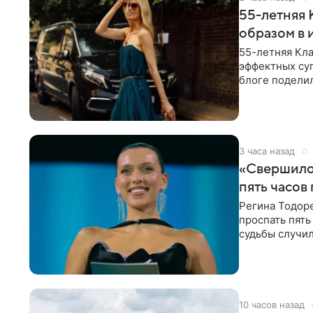
55-летняя
образом в 
55-летняя Кла
эффектных су
блоге поделил
роли гостьи,
3 часа назад
«Свершилос
пять часов
Регина Тодоре
проспать пять
судьбы случил
ребенком. Ар
10 часов назад