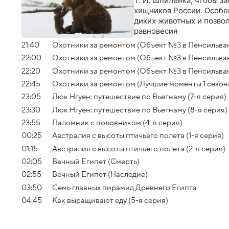
Т. И. Шпиленка, чтобы з
хищников России. Особен
диких животных и позвол
равновесия
21:40
Охотники за ремонтом (Объект №3 в Пенсильвани
22:00
Охотники за ремонтом (Объект №3 в Пенсильван
22:20
Охотники за ремонтом (Объект №3 в Пенсильван
22:45
Охотники за ремонтом (Лучшие моменты 1 сезон
23:05
Люк Нгуен: путешествие по Вьетнаму (7-я серия)
23:30
Люк Нгуен: путешествие по Вьетнаму (8-я серия)
23:55
Паломник с половником (4-я серия)
00:25
Австралия с высоты птичьего полета (1-я серия)
01:15
Австралия с высоты птичьего полета (2-я серия)
02:05
Вечный Египет (Смерть)
02:55
Вечный Египет (Наследие)
03:50
Семь главных пирамид Древнего Египта
04:45
Как выращивают еду (5-я серия)