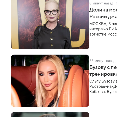
8 минут назад
Долина мож
России джа
МОСКВА, 8 ав
интервью РИА
артистке Росс
первом в Рос
38 минут назад
Бузову с п
тренировки
Ольгу Бузову 
Ростове-на-До
Кобзева. Бузо
утром,