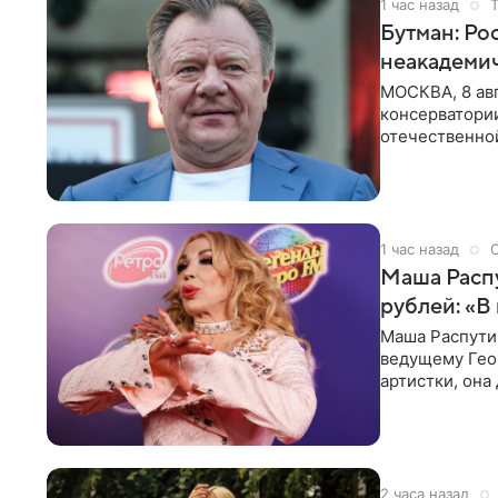
1 час назад
Бутман: Ро
неакадеми
МОСКВА, 8 авг
консерватори
отечественной
исполнителей
1 час назад
Маша Распу
рублей: «В
Маша Распути
ведущему Гео
артистки, она
себе жить,
2 часа назад