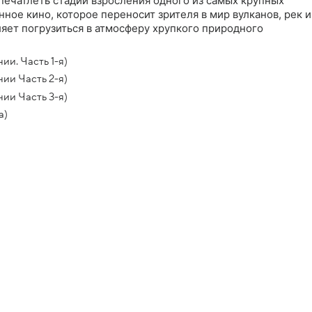
апечатлеть стадии взросления одного из самых крупных
ное кино, которое переносит зрителя в мир вулканов, рек и
яет погрузиться в атмосферу хрупкого природного
и. Часть 1-я)
ии Часть 2-я)
ии Часть 3-я)
а)