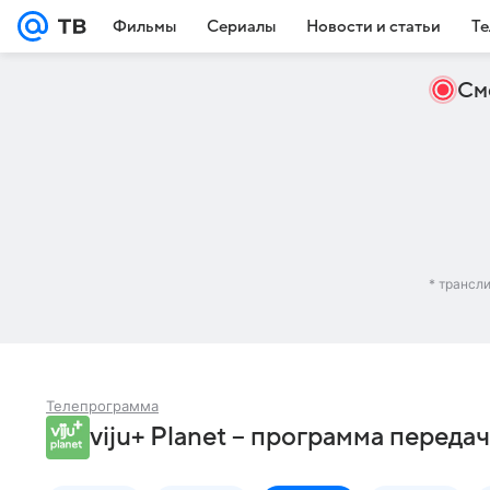
Фильмы
Сериалы
Новости и статьи
Те
См
* трансл
Телепрограмма
viju+ Planet – программа переда