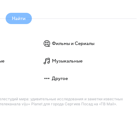
Найти
Фильмы и Сериалы
ые
Музыкальные
Другое
телестудий мира: удивительные исследования и заметки известных
леканала viju+ Planet для города Сергиев Посад на «ТВ Mail».