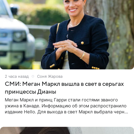
2 часа назад
Соня Жарова
СМИ: Меган Маркл вышла в свет в серьгах
принцессы Дианы
Меган Маркл и принц Гарри стали гостями званого
ужина в Канаде. Информацию об этом распространило
издание Hello. Для выхода в свет Маркл выбрала черное
платье с асимметричным кроем, оголяющим одно
плечо, и