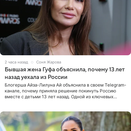
2 часа назад
Соня Жарова
Бывшая жена Гуфа объяснила, почему 13 лет
назад уехала из России
Блогерша Айза-Лилуна Ай объяснила в своем Telegram-
канале, почему приняла решение покинуть Россию
вместе с детьми 13 лет назад. Одной из ключевых
причин переезда на Бали стало желание оградить
старшего сына от