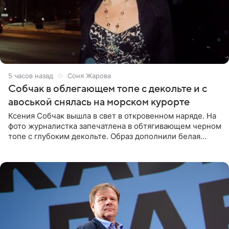
5 часов назад
Соня Жарова
Собчак в облегающем топе с декольте и с
авоськой снялась на морском курорте
Ксения Собчак вышла в свет в откровенном наряде. На
фото журналистка запечатлена в обтягивающем черном
топе с глубоким декольте. Образ дополнили белая
юбка-миди, вьетнамки на платформе и соломенная
шляпа.