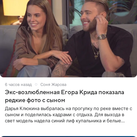
6 часов назад
Соня Жарова
Экс-возлюбленная Егора Крида показала
редкие фото с сыном
Дарья Клюкина выбралась на прогулку по реке вместе с
сыном и поделилась кадрами с отдыха. Для выхода в
свет модель надела синий лиф купальника и белые
шорты, дополнив образ солнцезащитными очками.
Волосы