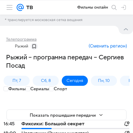
Фильмы онлайн
* транслируется московская сетка вещания
Телепрограмма
(
Сменить регион
)
Рыжий
Рыжий – программа передач – Сергиев
Посад
Пт, 7
Сб, 8
Сегодня
Пн, 10
Вт,
Фильмы
Сериалы
Спорт
Показать прошедшие передачи
16:45
Фиксики: Большой секрет