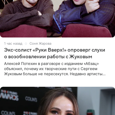
1 час назад
Соня Жарова
Экс-солист «Руки Вверх!» опроверг слухи
о возобновлении работы с Жуковым
Алексей Потехин в разговоре с изданием «Абзац»
объяснил, почему их творческие пути с Сергеем
Жуковым больше не пересекутся. Недавно артисты
воссоединились на большом концерте «30 нам уже!»,
который прошел в