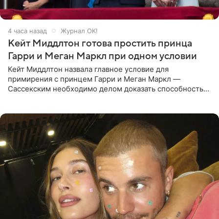
4 часа назад
Журнал OK!
Кейт Миддлтон готова простить принца
Гарри и Меган Маркл при одном условии
Кейт Миддлтон назвала главное условие для
примирения с принцем Гарри и Меган Маркл —
Сассекским необходимо делом доказать способность
хранить семейные тайны и полностью восстановить
подорванное доверие.