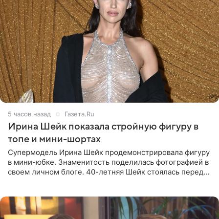
5 часов назад
Газета.Ru
Ирина Шейк показала стройную фигуру в
топе и мини-шортах
Супермодель Ирина Шейк продемонстрировала фигуру
в мини-юбке. Знаменитость поделилась фотографией в
своем личном блоге. 40-летняя Шейк стоялась перед
зеркалом в черном топе с кружевом, который
дополнила