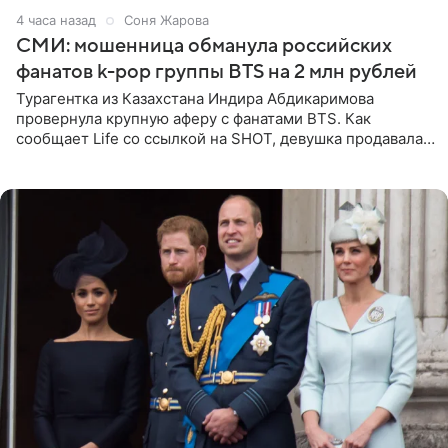
4 часа назад
Соня Жарова
СМИ: мошенница обманула российских
фанатов k-pop группы BTS на 2 млн рублей
Турагентка из Казахстана Индира Абдикаримова
провернула крупную аферу с фанатами BTS. Как
сообщает Life со ссылкой на SHOT, девушка продавала
поддельные туры на концерт группы в Пусане. По
данным издания,