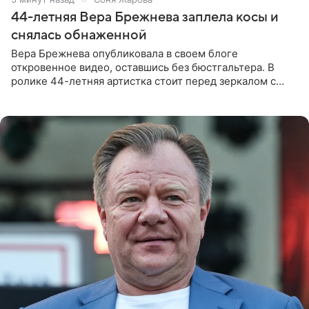
44-летняя Вера Брежнева заплела косы и
снялась обнаженной
Вера Брежнева опубликовала в своем блоге
откровенное видео, оставшись без бюстгальтера. В
ролике 44-летняя артистка стоит перед зеркалом с
обнаженной грудью. Волосы певица собрала в косы и
надела головной убор.