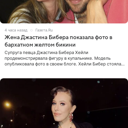
4 часа назад
Газета.Ru
Жена Джастина Бибера показала фото в
бархатном желтом бикини
Супруга певца Джастина Бибера Хейли
продемонстрирвала фигуру в купальнике. Модель
опубликовала фото в своем блоге. Хейли Бибер стояла
перед зеркалом в желтом крошечном бархатном
бикини, которое дополнила