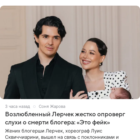
наряда стало
3 часа назад
Соня Жарова
Возлюбленный Лерчек жестко опроверг
слухи о смерти блогера: «Это фейк»
Жених блогерши Лерчек, хореограф Луис
Сквиччиарини, вышел на связь с поклонниками и