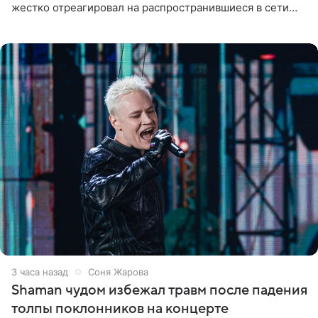
жестко отреагировал на распространившиеся в сети
слухи о смерти Валерии Чекалиной. «Это фейк! Я в
шоке, что такие люди
3 часа назад
Соня Жарова
Shaman чудом избежал травм после падения
толпы поклонников на концерте