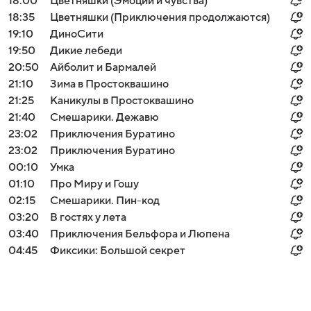
18:00
Цветняшки (Эмоции и чувства)
18:35
Цветняшки (Приключения продолжаются)
19:10
ДиноСити
19:50
Дикие лебеди
20:50
Айболит и Бармалей
21:10
Зима в Простоквашино
21:25
Каникулы в Простоквашино
21:40
Смешарики. Дежавю
23:02
Приключения Буратино
23:02
Приключения Буратино
00:10
Умка
01:10
Про Миру и Гошу
02:15
Смешарики. Пин-код
03:20
В гостях у лета
03:40
Приключения Бельфора и Люпена
04:45
Фиксики: Большой секрет