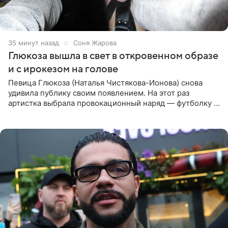
36 минут назад
Соня Жарова
Глюкоза вышла в свет в откровенном образе
и с ирокезом на голове
Певица Глюкоза (Наталья Чистякова-Ионова) снова
удивила публику своим появлением. На этот раз
артистка выбрала провокационный наряд — футболку с
принтом, имитирующим полуобнаженную грудь. Свой
образ Глюкоза