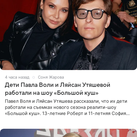
4 часа назад
Соня Жарова
Дети Павла Воли и Ляйсан Утяшевой
работали на шоу «Большой куш»
Павел Воля и Ляйсан Утяшева рассказали, что их дети
работали на съемках нового сезона реалити-шоу
«Большой куш». 13-летние Роберт и 11-летняя София
отправились вместе с родителями в Таиланд и успели
поработать