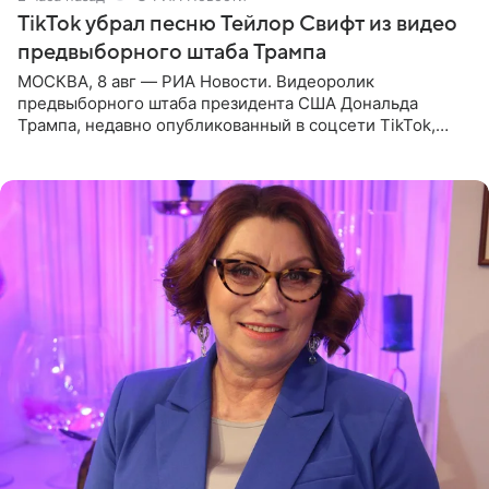
TikTok убрал песню Тейлор Свифт из видео
предвыборного штаба Трампа
МОСКВА, 8 авг — РИА Новости. Видеоролик
предвыборного штаба президента США Дональда
Трампа, недавно опубликованный в соцсети TikTok,
остался без звуковой дорожки в виде песни August
(«Август») американской