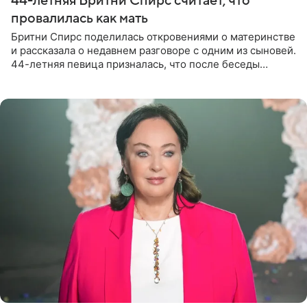
44-летняя Бритни Спирс считает, что
провалилась как мать
Бритни Спирс поделилась откровениями о материнстве
и рассказала о недавнем разговоре с одним из сыновей.
44-летняя певица призналась, что после беседы
почувствовала себя плохой матерью. Публикацию
артистки