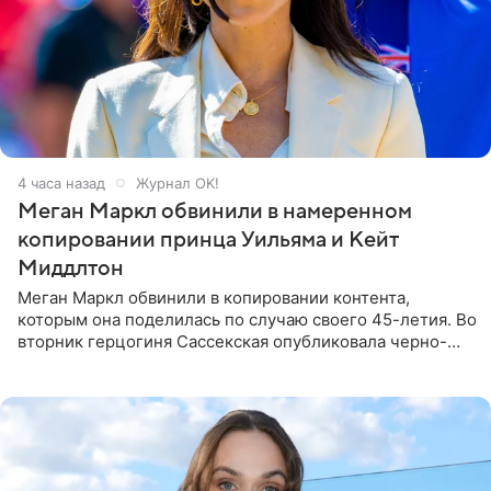
4 часа назад
Журнал OK!
Меган Маркл обвинили в намеренном
копировании принца Уильяма и Кейт
Миддлтон
Меган Маркл обвинили в копировании контента,
которым она поделилась по случаю своего 45-летия. Во
вторник герцогиня Сассекская опубликовала черно-
белую фотографию, на которой она прыгает в бассейн с
воздушными