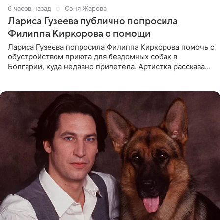
6 часов назад
Соня Жарова
Лариса Гузеева публично попросила
Филиппа Киркорова о помощи
Лариса Гузеева попросила Филиппа Киркорова помочь с
обустройством приюта для бездомных собак в
Болгарии, куда недавно прилетела. Артистка рассказала
о местных волонтерах, которые временно забирают
животных к