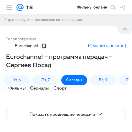
Фильмы онлайн
* транслируется московская сетка вещания
Телепрограмма
(
Сменить регион
)
Eurochannel
Eurochannel – программа передач –
Сергиев Посад
Чт, 6
Пт, 7
Сегодня
Вс, 9
Пн,
Фильмы
Сериалы
Спорт
Показать прошедшие передачи