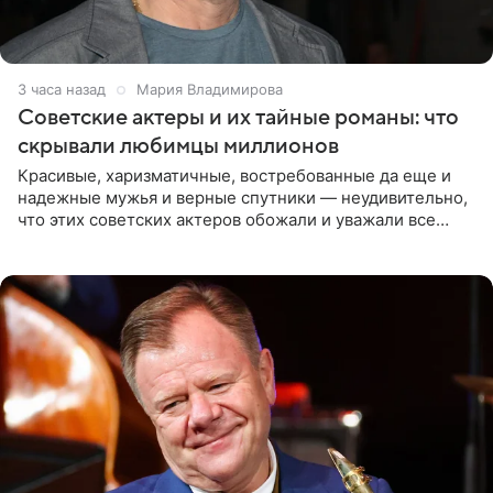
3 часа назад
Мария Владимирова
Советские актеры и их тайные романы: что
скрывали любимцы миллионов
Красивые, харизматичные, востребованные да еще и
надежные мужья и верные спутники — неудивительно,
что этих советских актеров обожали и уважали все
женщины большой страны, и наверняка не раз ставили
их в