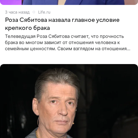
3 часа назад
Life.ru
Роза Сябитова назвала главное условие
крепкого брака
Телеведущая Роза Сябитова считает, что прочность
брака во многом зависит от отношения человека к
семейным ценностям. Своим взглядом на отношения
телеведущая поделилась с корреспондентом Пятого
канала на