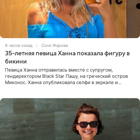
8 часов назад
Соня Жарова
35-летняя певица Ханна показала фигуру в
бикини
Певица Ханна отправилась вместе с супругом,
гендиректором Black Star Пашу, на греческий остров
Миконос. Ханна опубликовала селфи в зеркале и
призналась, что сейчас особенно довольна собой. По
словам певицы, она