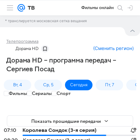
Фильмы онлайн
* транслируется московская сетка вещания
Телепрограмма
(
Сменить регион
)
Дорама HD
Дорама HD – программа передач –
Сергиев Посад
Вт, 4
Ср, 5
Сегодня
Пт, 7
Сб
Фильмы
Сериалы
Спорт
Показать прошедшие передачи
07:10
Королева Сондок (3-я серия)