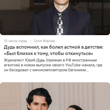
10 часов назад
Соня Жарова
Дудь вспомнил, как болел астмой в детстве:
«Был близок к тому, чтобы откинуться»
Журналист Юрий Дудь (признан в РФ иностранным
агентом) в новом выпуске своего YouTube-канала, где
он беседовал с кинокомпозитором Евгением
Гальпериным, поделился личной историей о борьбе с
бронхиальной астмой в