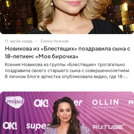
11 часов назад
Елена Нужная
Новикова из «Блестящих» поздравила сына с
18-летием: «Моя бирочка»
Ксения Новикова из группы «Блестящие» трогательно
поздравила своего старшего сына с совершеннолетием.
В личном блоге артистка опубликовала видео, где 18-
летний Мирон легко подхватил маму на руки и закружил
во