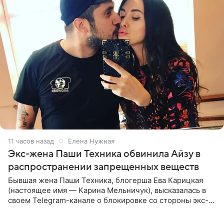
11 часов назад
Елена Нужная
Экс-жена Паши Техника обвинила Айзу в
распространении запрещенных веществ
Бывшая жена Паши Техника, блогерша Ева Карицкая
(настоящее имя — Карина Мельничук), высказалась в
своем Telegram-канале о блокировке со стороны экс-
супруги Гуфа Айзы-Лилуны Ай. Карицкая утверждает,
что ее