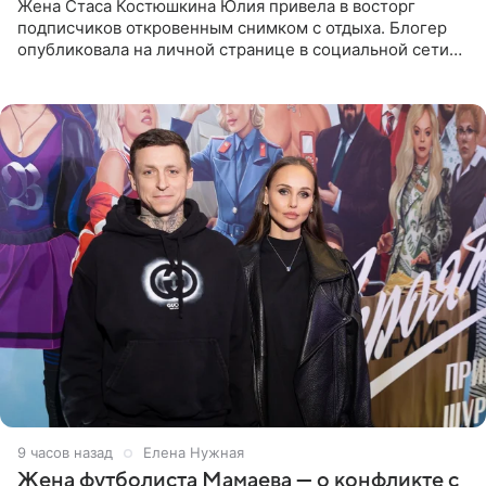
Жена Стаса Костюшкина Юлия привела в восторг
подписчиков откровенным снимком с отдыха. Блогер
опубликовала на личной странице в социальной сети
фото в ярком бикини, позируя на пирсе во время отпуска
в Турции,
9 часов назад
Елена Нужная
Жена футболиста Мамаева — о конфликте с