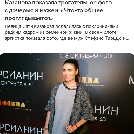
Казанова показала трогательное фото
с дочерью и мужем: «Что-то общее
проглядывается»
Певица Сати Казанова поделилась с поклонниками
редким кадром из семейной жизни. В своем блоге
артистка показала фото, где ее муж Стефано Тиоццо и
их маленькая дочь спят рядом. На снимке отец и
малышка лежат в