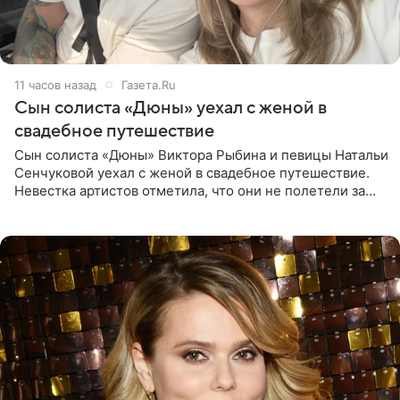
11 часов назад
Газета.Ru
Сын солиста «Дюны» уехал с женой в
свадебное путешествие
Сын солиста «Дюны» Виктора Рыбина и певицы Натальи
Сенчуковой уехал с женой в свадебное путешествие.
Невестка артистов отметила, что они не полетели за
границу, а выбрали для отдыха эко-комплекс в
Калужской