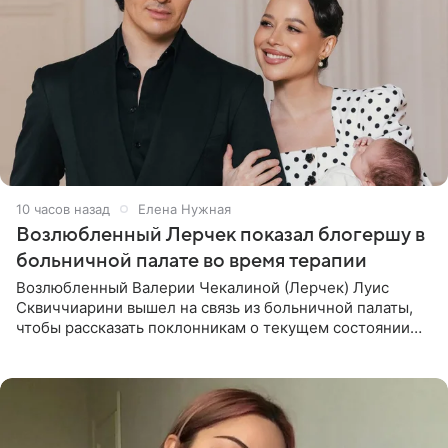
10 часов назад
Елена Нужная
Возлюбленный Лерчек показал блогершу в
больничной палате во время терапии
Возлюбленный Валерии Чекалиной (Лерчек) Луис
Сквиччиарини вышел на связь из больничной палаты,
чтобы рассказать поклонникам о текущем состоянии
блогерши. Он подтвердил, что основной курс
химиотерапии позади, но