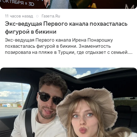
11 часов назад
Газета.Ru
Экс-ведущая Первого канала похвасталась
фигурой в бикини
Экс-ведущая Первого канала Ирена Понарошку
похвасталась фигурой в бикини. Знаменитость
позировала на пляже в Турции, где отдыхает с семьей.
Она поделилась кадрами с отдыха в Instagram (владелец
компания Meta