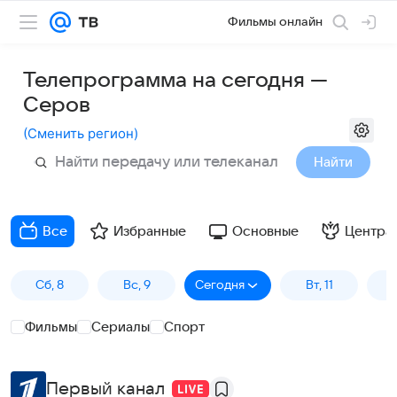
Фильмы онлайн
Телепрограмма на сегодня —
Серов
(
Сменить регион
)
Найти
Все
Избранные
Основные
Центра
Сб, 8
Вс, 9
Сегодня
Вт, 11
С
Фильмы
Сериалы
Спорт
Первый канал