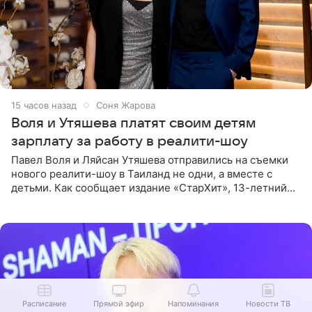
15 часов назад
Соня Жарова
Воля и Утяшева платят своим детям
зарплату за работу в реалити-шоу
Павел Воля и Ляйсан Утяшева отправились на съемки
нового реалити-шоу в Таиланд не одни, а вместе с
детьми. Как сообщает издание «СтарХит», 13-летний
Роберт и 11-летняя София не просто сопровождают
родителей, а
Расписание
Прямой эфир
Напоминания
Новости ТВ