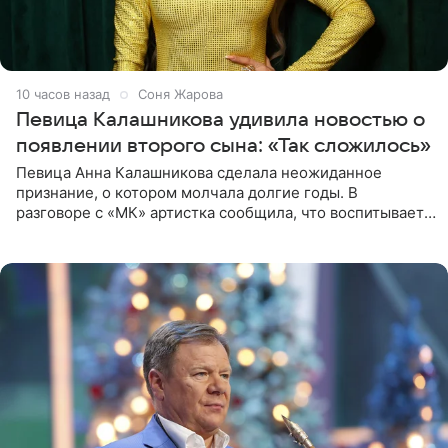
10 часов назад
Соня Жарова
Певица Калашникова удивила новостью о
появлении второго сына: «Так сложилось»
Певица Анна Калашникова сделала неожиданное
признание, о котором молчала долгие годы. В
разговоре с «МК» артистка сообщила, что воспитывает
не одного, а сразу двух сыновей. «На самом деле я
всегда мечтала, что