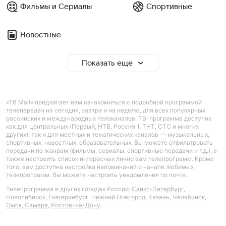
Фильмы и Сериалы
Спортивные
Новостные
Показать еще
«ТВ Mail» предлагает вам ознакомиться с подробной программой
телепередач на сегодня, завтра и на неделю, для всех популярных
российских и международных телеканалов. ТВ-программа доступна
как для центральных (Первый, НТВ, Россия 1, ТНТ, СТС и многих
других), так и для местных и тематических каналов — музыкальных,
спортивных, новостных, образовательных. Вы можете отфильтровать
передачи по жанрам (фильмы, сериалы, спортивные передачи и т.д.), а
также настроить список интересных лично вам телепрограмм. Кроме
того, вам доступна настройка напоминаний о начале любимых
телепрограмм. Вы можете настроить уведомления по почте.
Телепрограмма в других городах России:
Санкт-Петербург
,
Новосибирск
,
Екатеринбург
,
Нижний Новгород
,
Казань
,
Челябинск
,
Омск
,
Самара
,
Ростов-на-Дону
.