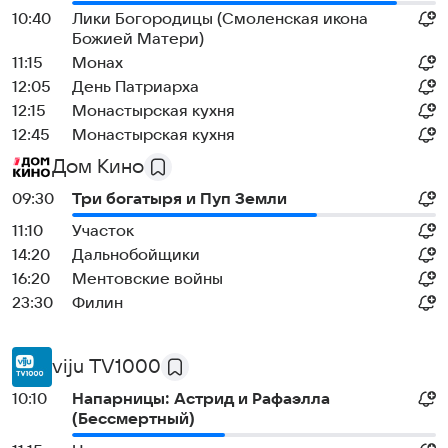
10:40
Лики Богородицы (Смоленская икона
Божией Матери)
11:15
Монах
12:05
День Патриарха
12:15
Монастырская кухня
12:45
Монастырская кухня
Дом Кино
09:30
Три богатыря и Пуп Земли
11:10
Участок
14:20
Дальнобойщики
16:20
Ментовские войны
23:30
Филин
viju TV1000
10:10
Напарницы: Астрид и Рафаэлла
(Бессмертный)