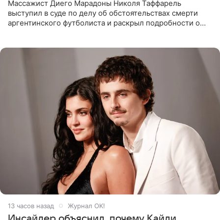
Массажист Диего Марадоны Николя Таффарель
выступил в суде по делу об обстоятельствах смерти
аргентинского футболиста и раскрыл подробности о
последних днях его жизни. Его слова приводит AFP. На
заседании
13 часов назад
Журнал OK!
Инсайдер объяснил, почему Кайли