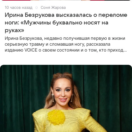
10 часов назад
Соня Жарова
Ирина Безрукова высказалась о переломе
ноги: «Мужчины буквально носят на
руках»
Ирина Безрукова, недавно получившая первую в жизни
серьезную травму и сломавшая ногу, рассказала
изданию VOICE о своем состоянии и о том, кто приходит
ей на помощь. Поддержку актриса ощущает со всех
сторон.