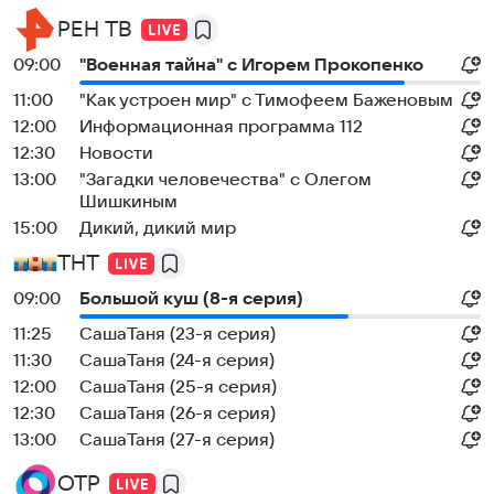
РЕН ТВ
09:00
"Военная тайна" с Игорем Прокопенко
11:00
"Как устроен мир" с Тимофеем Баженовым
12:00
Информационная программа 112
12:30
Новости
13:00
"Загадки человечества" с Олегом
Шишкиным
15:00
Дикий, дикий мир
ТНТ
09:00
Большой куш (8-я серия)
11:25
СашаТаня (23-я серия)
11:30
СашаТаня (24-я серия)
12:00
СашаТаня (25-я серия)
12:30
СашаТаня (26-я серия)
13:00
СашаТаня (27-я серия)
ОТР