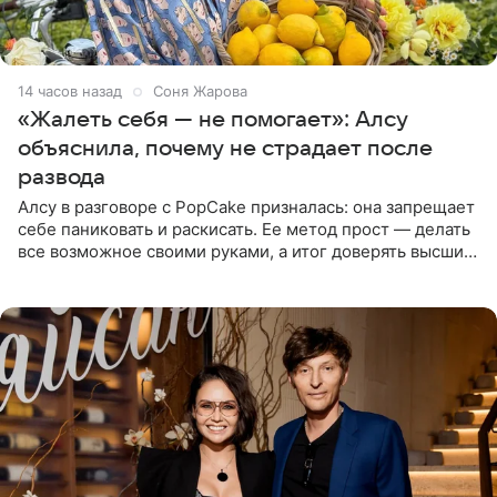
14 часов назад
Соня Жарова
«Жалеть себя — не помогает»: Алсу
объяснила, почему не страдает после
развода
Алсу в разговоре с PopCake призналась: она запрещает
себе паниковать и раскисать. Ее метод прост — делать
все возможное своими руками, а итог доверять высшим
силам. Певица утверждает, что истерики и потеря