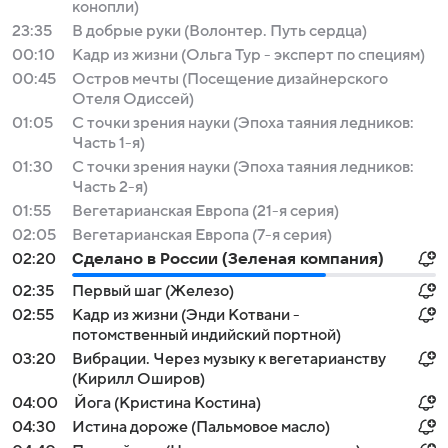
конопли)
23:35
В добрые руки (Волонтер. Путь сердца)
00:10
Кадр из жизни (Ольга Тур - эксперт по специям)
00:45
Остров мечты (Посещение дизайнерского
Отеля Одиссей)
01:05
С точки зрения науки (Эпоха таяния ледников:
Часть 1-я)
01:30
С точки зрения науки (Эпоха таяния ледников:
Часть 2-я)
01:55
Вегетарианская Европа (21-я серия)
02:05
Вегетарианская Европа (7-я серия)
02:20
Сделано в России (Зеленая компания)
02:35
Первый шаг (Железо)
02:55
Кадр из жизни (Энди Котвани -
потомственный индийский портной)
03:20
Вибрации. Через музыку к вегетарианству
(Кирилл Оширов)
04:00
Йога (Кристина Костина)
04:30
Истина дороже (Пальмовое масло)