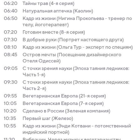
06:20
Тайны трав (4-я серия)
06:40
Натуральная аптечка (Каолин)
06:50
Кадр из жизни (Нигина Прокопьева - тренер по
телу, йоготерапевт)
07:20
Готовим вместе (8-я серия)
07:30
В добрые руки (Портрет настоящего друга)
08:10
Кадр из жизни (Ольга Тур - эксперт по специям)
08:45
Остров мечты (Посещение дизайнерского
Отеля Одиссей)
09:05
С точки зрения науки (Эпоха таяния ледников:
Часть 1-я)
09:30
С точки зрения науки (Эпоха таяния ледников:
Часть 2-я)
09:55
Вегетарианская Европа (21-я серия)
10:05
Вегетарианская Европа (7-я серия)
10:20
Сделано в России (Зеленая компания)
10:35
Первый шаг (Железо)
10:55
Кадр из жизни (Энди Котвани - потомственный
индийский портной)
11:20
Вибрации. Через музыку к вегетарианству