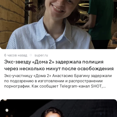
6 часов назад
super.ru
Экс‑звезду «Дома 2» задержала полиция
через несколько минут после освобождения
Экс‑участницу «Дома 2» Анастасию Брагину задержали
по подозрению в изготовлении и распространении
порнографии. Как сообщает Telegram-канал SHOT,
девушка может оказаться в СИЗО. Следствие
ходатайствует об