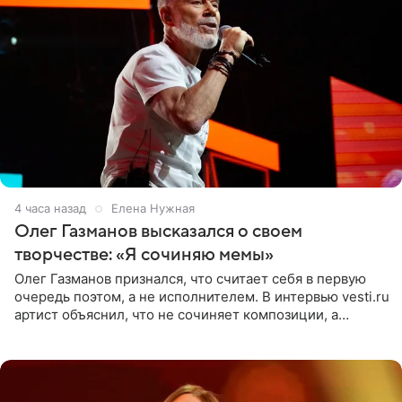
4 часа назад
Елена Нужная
Олег Газманов высказался о своем
творчестве: «Я сочиняю мемы»
Олег Газманов признался, что считает себя в первую
очередь поэтом, а не исполнителем. В интервью vesti.ru
артист объяснил, что не сочиняет композиции, а
позволяет им появляться через себя. По словам
музыканта,