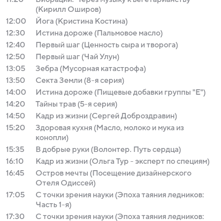
(Кирилл Оширов)
12:00
Йога (Кристина Костина)
12:30
Истина дороже (Пальмовое масло)
12:40
Первый шаг (Ценность сыра и творога)
12:50
Первый шаг (Чай Улун)
13:05
Зебра (Мусорная катастрофа)
13:50
Секта Земли (8-я серия)
14:00
Истина дороже (Пищевые добавки группы "Е")
14:20
Тайны трав (5-я серия)
14:50
Кадр из жизни (Сергей Доброздравин)
15:20
Здоровая кухня (Масло, молоко и мука из
конопли)
15:35
В добрые руки (Волонтер. Путь сердца)
16:10
Кадр из жизни (Ольга Тур - эксперт по специям)
16:45
Остров мечты (Посещение дизайнерского
Отеля Одиссей)
17:05
С точки зрения науки (Эпоха таяния ледников:
Часть 1-я)
17:30
С точки зрения науки (Эпоха таяния ледников: