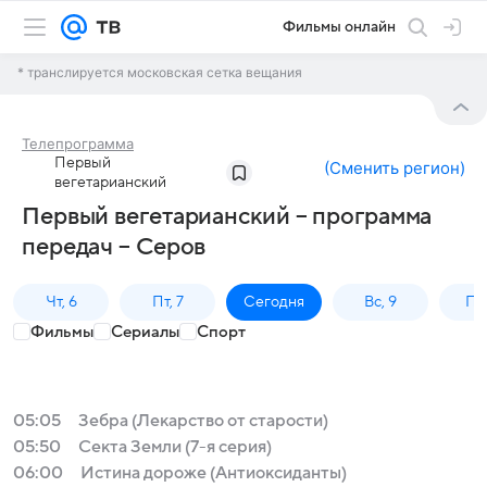
Фильмы онлайн
* транслируется московская сетка вещания
Телепрограмма
Первый
(
Сменить регион
)
вегетарианский
Первый вегетарианский – программа
передач – Серов
Чт, 6
Пт, 7
Сегодня
Вс, 9
Пн,
Фильмы
Сериалы
Спорт
05:05
Зебра (Лекарство от старости)
05:50
Секта Земли (7-я серия)
06:00
Истина дороже (Антиоксиданты)