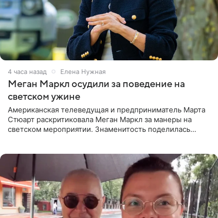
4 часа назад
Елена Нужная
Меган Маркл осудили за поведение на
светском ужине
Американская телеведущая и предприниматель Марта
Стюарт раскритиковала Меган Маркл за манеры на
светском мероприятии. Знаменитость поделилась
деталями личной встречи с герцогиней Сассекской,
пишет PageSix. По