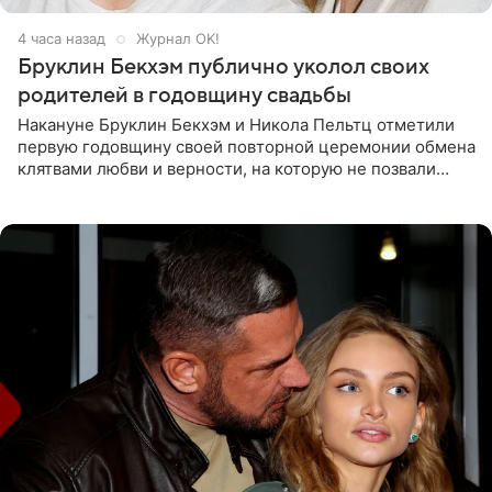
4 часа назад
Журнал OK!
Бруклин Бекхэм публично уколол своих
родителей в годовщину свадьбы
Накануне Бруклин Бекхэм и Никола Пельтц отметили
первую годовщину своей повторной церемонии обмена
клятвами любви и верности, на которую не позвали
никого из клана Бекхэм. По словам инсайдеров, пара
считает это