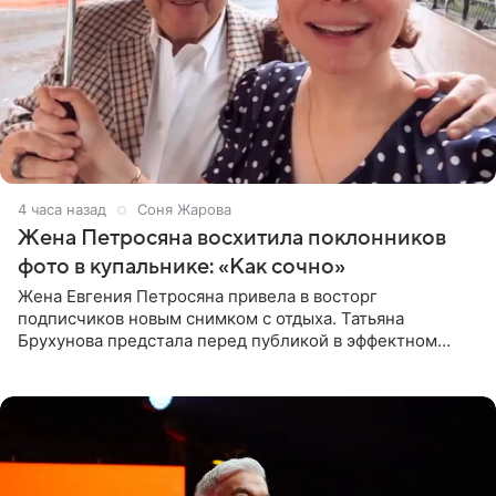
4 часа назад
Соня Жарова
Жена Петросяна восхитила поклонников
фото в купальнике: «Как сочно»
Жена Евгения Петросяна привела в восторг
подписчиков новым снимком с отдыха. Татьяна
Брухунова предстала перед публикой в эффектном
черно-сиреневом монокини, позируя прямо в бассейне.
«Ох, как сочно», «Татьяна,