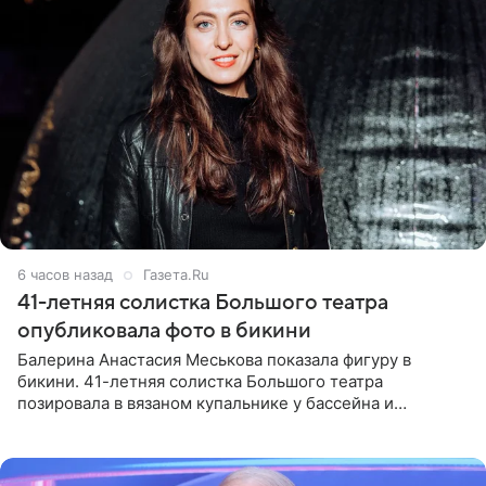
6 часов назад
Газета.Ru
41-летняя солистка Большого театра
опубликовала фото в бикини
Балерина Анастасия Меськова показала фигуру в
бикини. 41-летняя солистка Большого театра
позировала в вязаном купальнике у бассейна и
опубликовала фото в личном блоге. Артистка
поделилась кадрами с отдыха за