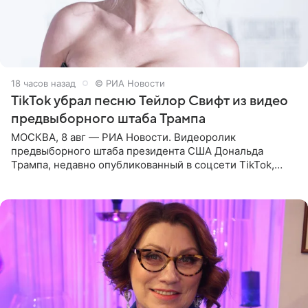
18 часов назад
© РИА Новости
TikTok убрал песню Тейлор Свифт из видео
предвыборного штаба Трампа
МОСКВА, 8 авг — РИА Новости. Видеоролик
предвыборного штаба президента США Дональда
Трампа, недавно опубликованный в соцсети TikTok,
остался без звуковой дорожки в виде песни August
(«Август») американской