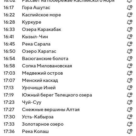
16:02
Рассвет на побережье Каспийского моря
16:17
Гора Ашутас
16:22
Каспийское море
16:28
Куркуре
16:33
Озера Каракабак
16:41
Кызыл-Чин
16:45
Река Сарала
16:50
Озеро Харатас
16:54
Васюганские болота
16:58
Сопка Миловановская
17:03
Медвежий остров
17:07
Менский каскад
17:13
Урочище Иней
17:19
Южный берег Телецкого озера
17:23
Чуй-Суу
17:27
Снежные вершины Алтая
17:30
Усть-Кабырза
17:33
Золотарное озеро
17:36
Река Колаш