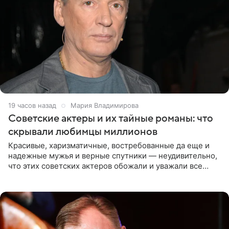
19 часов назад
Мария Владимирова
Советские актеры и их тайные романы: что
скрывали любимцы миллионов
Красивые, харизматичные, востребованные да еще и
надежные мужья и верные спутники — неудивительно,
что этих советских актеров обожали и уважали все
женщины большой страны, и наверняка не раз ставили
их в