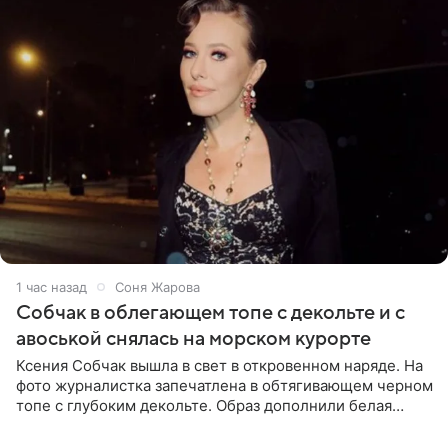
1 час назад
Соня Жарова
Собчак в облегающем топе с декольте и с
авоськой снялась на морском курорте
Ксения Собчак вышла в свет в откровенном наряде. На
фото журналистка запечатлена в обтягивающем черном
топе с глубоким декольте. Образ дополнили белая
юбка-миди, вьетнамки на платформе и соломенная
шляпа.