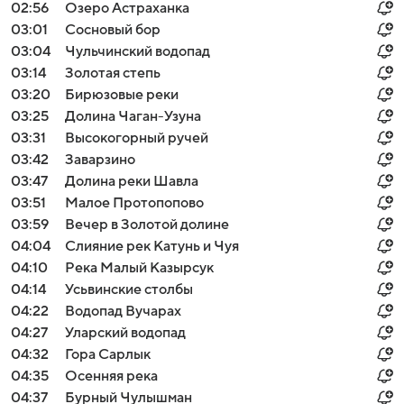
02:56
Озеро Астраханка
03:01
Сосновый бор
03:04
Чульчинский водопад
03:14
Золотая степь
03:20
Бирюзовые реки
03:25
Долина Чаган-Узуна
03:31
Высокогорный ручей
03:42
Заварзино
03:47
Долина реки Шавла
03:51
Малое Протопопово
03:59
Вечер в Золотой долине
04:04
Слияние рек Катунь и Чуя
04:10
Река Малый Казырсук
04:14
Усьвинские столбы
04:22
Водопад Вучарах
04:27
Уларский водопад
04:32
Гора Сарлык
04:35
Осенняя река
04:37
Бурный Чулышман