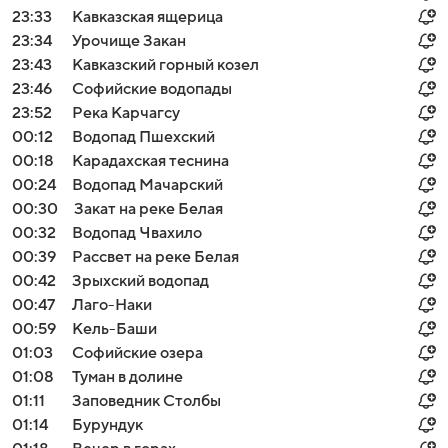
23:33
Кавказская ящерица
23:34
Урочище Закан
23:43
Кавказский горный козел
23:46
Софийские водопады
23:52
Река Карчагсу
00:12
Водопад Пшехский
00:18
Карадахская теснина
00:24
Водопад Мачарский
00:30
Закат на реке Белая
00:32
Водопад Чвахило
00:39
Рассвет на реке Белая
00:42
Зрыхский водопад
00:47
Лаго-Наки
00:59
Кель-Баши
01:03
Софийские озера
01:08
Туман в долине
01:11
Заповедник Столбы
01:14
Бурундук