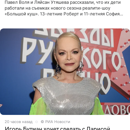
Павел Воля и Ляйсан Утяшева рассказали, что их дети
работали на съемках нового сезона реалити-шоу
«Большой куш». 13-летние Роберт и 11-летняя София
отправились вместе с родителями в Таиланд и успели
поработать
20 часов назад
© РИА Новости
Игорь Бутман хочет сделать с Ларисой