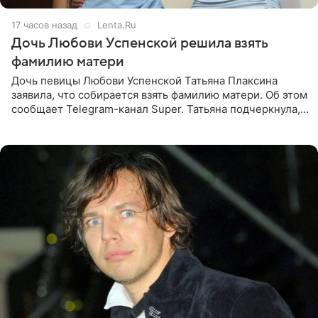
17 часов назад
Lenta.Ru
Дочь Любови Успенской решила взять
фамилию матери
Дочь певицы Любови Успенской Татьяна Плаксина
заявила, что собирается взять фамилию матери. Об этом
сообщает Telegram-канал Super. Татьяна подчеркнула,
что приняла решение о смене фамилии, поскольку
именно от