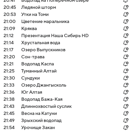
20:41
Водопад на Поперечном озере
20:45
Ледяной шторм
20:53
Утки на Томи
21:00
Цветение маральника
21:09
Кряква
21:12
Презентация Наша Сибирь HD
21:14
Хрустальная вода
21:17
Озеро Выпускников
21:20
Сон-трава
21:21
Водопад Каспа
21:25
Туманный Алтай
21:30
Сундуки
21:33
Озеро Джангысколь
21:36
Юг Алтая
21:38
Водопад Бажа-Кая
21:43
Длиннохвостый суслик
21:45
Весна на Катуни
21:49
Зрыхский водопад
21:54
Урочище Закан