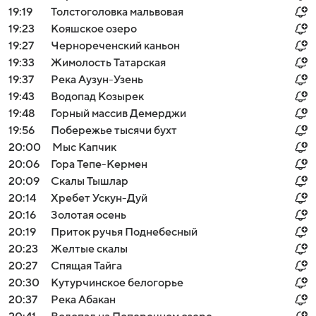
19:19
Толстоголовка мальвовая
19:23
Кояшское озеро
19:27
Чернореченский каньон
19:33
Жимолость Татарская
19:37
Река Аузун-Узень
19:43
Водопад Козырек
19:48
Горный массив Демерджи
19:56
Побережье тысячи бухт
20:00
Мыс Капчик
20:06
Гора Тепе-Кермен
20:09
Скалы Тышлар
20:14
Хребет Ускун-Дуй
20:16
Золотая осень
20:19
Приток ручья Поднебесный
20:23
Желтые скалы
20:27
Спящая Тайга
20:30
Кутурчинское белогорье
20:37
Река Абакан