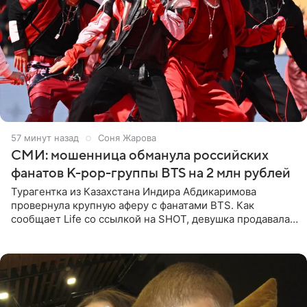
57 минут назад
Соня Жарова
СМИ: мошенница обманула российских
фанатов K-pop-группы BTS на 2 млн рублей
Турагентка из Казахстана Индира Абдикаримова
провернула крупную аферу с фанатами BTS. Как
сообщает Life со ссылкой на SHOT, девушка продавала
поддельные туры на концерт группы в Пусане. По
данным издания,