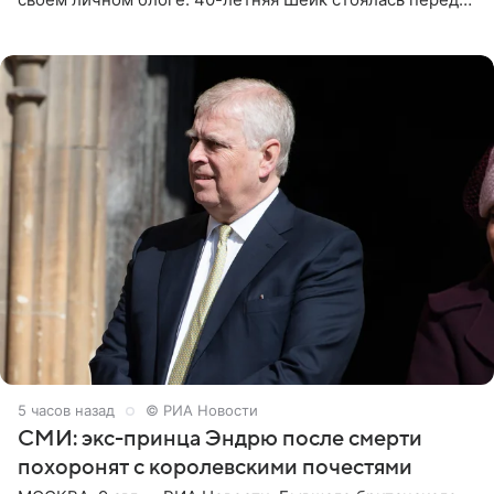
зеркалом в черном топе с кружевом, который
дополнила
5 часов назад
© РИА Новости
СМИ: экс-принца Эндрю после смерти
похоронят с королевскими почестями