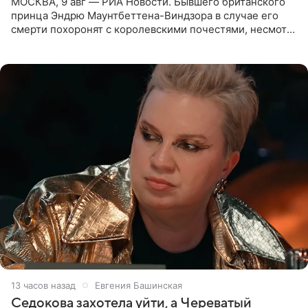
МОСКВА, 9 авг — РИА Новости. Бывшего британского
принца Эндрю Маунтбеттена-Виндзора в случае его
смерти похоронят с королевскими почестями, несмотря
на лишение всех титулов, сообщает Daily Mail со
ссылкой на
13 часов назад
Евгения Башинская
Седокова захотела уйти, а Череватый