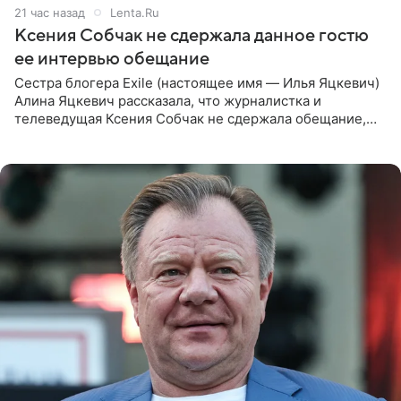
21 час назад
Lenta.Ru
Ксения Собчак не сдержала данное гостю
ее интервью обещание
Сестра блогера Exile (настоящее имя — Илья Яцкевич)
Алина Яцкевич рассказала, что журналистка и
телеведущая Ксения Собчак не сдержала обещание,
которое дала ему во время интервью с ним. Об этом она
заявила в