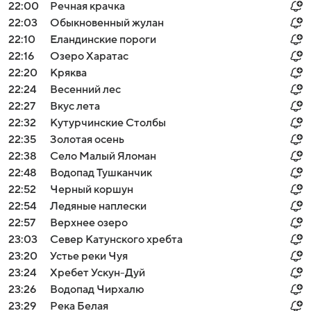
22:00
Речная крачка
22:03
Обыкновенный жулан
22:10
Еландинские пороги
22:16
Озеро Харатас
22:20
Кряква
22:24
Весенний лес
22:27
Вкус лета
22:32
Кутурчинские Столбы
22:35
Золотая осень
22:38
Село Малый Яломан
22:48
Водопад Тушканчик
22:52
Черный коршун
22:54
Ледяные наплески
22:57
Верхнее озеро
23:03
Север Катунского хребта
23:20
Устье реки Чуя
23:24
Хребет Ускун-Дуй
23:26
Водопад Чирхалю
23:29
Река Белая