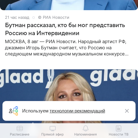
21 час назад
© РИА Новости
Бутман рассказал, кто бы мог представить
Россию на Интервидении
МОСКВА, 8 авг — РИА Новости. Народный артист РФ,
джазмен Игорь Бутман считает, что Россию на
следующем международном музыкальном конкурсе
«Интервидение» могла бы представить молодая певица
Варвара Убель, так
Используем
технологии рекомендаций
Расписание
Прямой эфир
Напоминания
Новости ТВ