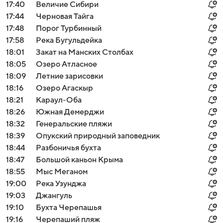
17:40
Величие Сибири
17:44
Черновая Тайга
17:48
Порог Турбинный
17:58
Река Бугульдейка
18:01
Закат на Манских Столбах
18:05
Озеро Атласное
18:09
Летние зарисовки
18:16
Озеро Агаскыр
18:21
Караул-Оба
18:26
Южная Демерджи
18:32
Генеральские пляжи
18:39
Опукский природный заповедник
18:44
Разбоничья бухта
18:47
Большой каньон Крыма
18:55
Мыс Меганом
19:00
Река Узунджа
19:03
Джангуль
19:10
Бухта Черепашья
19:16
Черепаший пляж