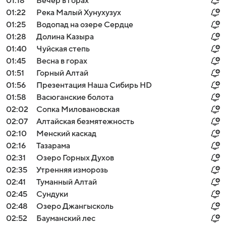
01:18
Вечер в горах
01:22
Река Малый Хунухузух
01:25
Водопад на озере Сердце
01:28
Долина Казыра
01:40
Чуйская степь
01:45
Весна в горах
01:51
Горный Алтай
01:56
Презентация Наша Сибирь HD
01:58
Васюганские болота
02:02
Сопка Миловановская
02:07
Алтайская безмятежность
02:10
Менский каскад
02:16
Тазарама
02:31
Озеро Горных Духов
02:35
Утренняя изморозь
02:41
Туманный Алтай
02:45
Сундуки
02:48
Озеро Джангысколь
02:52
Бауманский лес