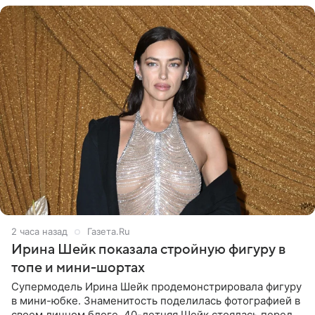
2 часа назад
Газета.Ru
Ирина Шейк показала стройную фигуру в
топе и мини-шортах
Супермодель Ирина Шейк продемонстрировала фигуру
в мини-юбке. Знаменитость поделилась фотографией в
своем личном блоге. 40-летняя Шейк стоялась перед