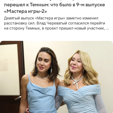
перешел к Темным: что было в 9-м выпуске
«Мастера игры-2»
Девятый выпуск «Мастера игры» заметно изменил
расстановку сил. Влад Череватый согласился перейти
на сторону Темных, в проект пришел новый участник, а
Курбан Омаров и Анна Седокова оказались под таким
давлением.