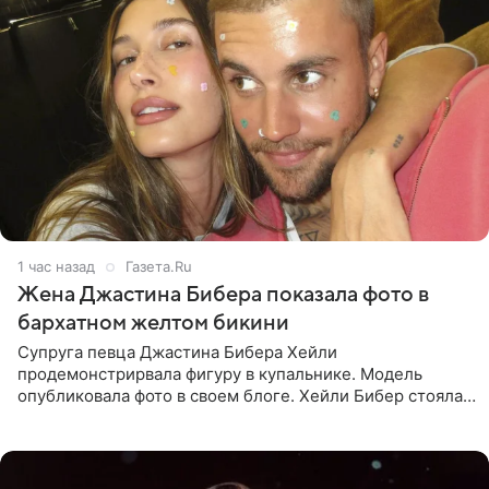
1 час назад
Газета.Ru
Жена Джастина Бибера показала фото в
бархатном желтом бикини
Супруга певца Джастина Бибера Хейли
продемонстрирвала фигуру в купальнике. Модель
опубликовала фото в своем блоге. Хейли Бибер стояла
перед зеркалом в желтом крошечном бархатном
бикини, которое дополнила