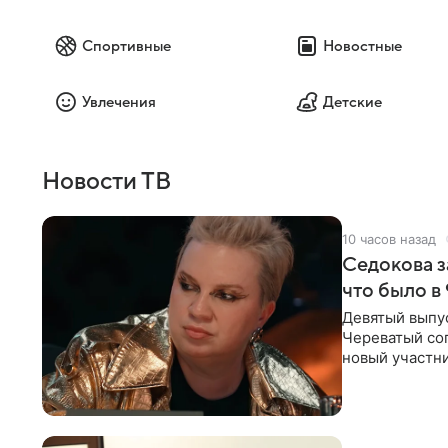
Спортивные
Новостные
Увлечения
Детские
Новости ТВ
10 часов назад
Седокова з
что было в
Девятый выпус
Череватый сог
новый участни
давлением.