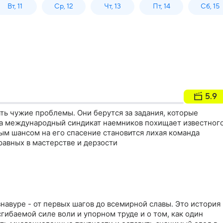
Вт, 11
Ср, 12
Чт, 13
Пт, 14
Сб, 15
5.9
ать чужие проблемы. Они берутся за задания, которые
гда международный синдикат наемников похищает известног
ым шансом на его спасение становится лихая команда
равных в мастерстве и дерзости
авуре - от первых шагов до всемирной славы. Это история
сгибаемой силе воли и упорном труде и о том, как один