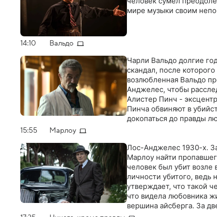
человек сумел преодоле
мире музыки своим неп
14:10
Вальдо
Чарли Вальдо долгие год
скандал, после которог
возлюбленная Вальдо про
Анджелес, чтобы расслед
Алистер Пинч - эксцентр
Пинча обвиняют в убийст
докопаться до правды лю
гангстерами и голливудс
15:55
Марлоу
скандального актера или
Лос-Анджелес 1930-х. З
Марлоу найти пропавшег
человек был убит возле 
личности убитого, ведь 
утверждает, что такой ч
что видела любовника ж
вершина айсберга. За д
сеть опутывает весь гор