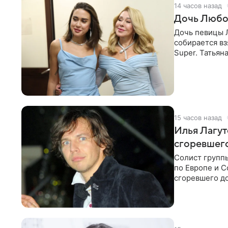
14 часов назад
Дочь Любо
Дочь певицы Л
собирается вз
Super. Татьян
поскольку им
15 часов назад
Илья Лагут
сгоревшег
Солист групп
по Европе и 
сгоревшего до
Shot. В рамка