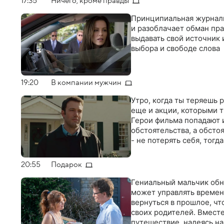
17:35
Ничего, кроме правды
Принципиальная журнали
и разоблачает обман пра
выдавать свой источник 
выбора и свободе слова
19:20
В компании мужчин
Утро, когда ты теряешь р
еще и акции, которыми т
Герои фильма попадают 
обстоятельства, а обстоя
- не потерять себя, тогд
20:55
Подарок
Гениальный мальчик обн
может управлять времен
вернуться в прошлое, ч
своих родителей. Вместе
путешествие, надеясь на