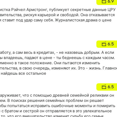
6.9
стка Рэйчел Армстронг, публикует секретные данные ЦРУ
вительства, рискуя карьерой и свободой. Она отказывается
и ставит под удар саму себя. Журналистская драма о цене
6.5
аботу, а сам весь в кредитах, - не назовешь добрым. А если
ы владеешь, падают в цене - ты беднеешь с каждым часом.
именно в такое положение. Они пытаются изменить
тельства, в свою очередь, изменяют их. Это - жизнь. Главно
а найдешь все остальное
6.5
аруживает, что с помощью древней семейной реликвии он
ем. В поисках решения семейных проблем он решает
тобы попытаться исправить ошибочные моменты и помирить
 с братом и сестрой он отправляется в это увлекательное
 то, что его вмешательство изменит судьбу его семьи