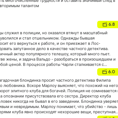
ть многочисленные трудности и оставить значимый след в
овторимым талантом
6.8
ы служил в полиции, но оказался втянут в масштабный
о уволился и стал отшельником. Однажды бывшая
сит его вернуться к работе, и он приезжает в Лос-
овать запутанное дело в качестве частного детектива.
ичный актер популярного телешоу, который много пьет.
ве жены, и задача Вальдо - разобраться в произошедшем и
бой ценой. В процессе работы Чарли сталкивается с
кими боссами. Удастся ли Вальдо очистить имя
6.0
 результат расследования докажет его вину?
агадочная блондинка просит частного детектива Филипа
о любовника. Вскоре Марлоу выясняет, что похожий на него
ворот элитного клуба для богачей. Полиция не сомневается 
на опознании присутствовала его сестра. Директор клуба
еловек никогда не бывал в его заведении. Блондинка уверяет
ивым и невредимым. Марлоу понимает, что убийство - лишь
верями клуба явно происходят нехорошие вещи, преступная
од, и герою предстоит выяснить, кто дергает за ниточки