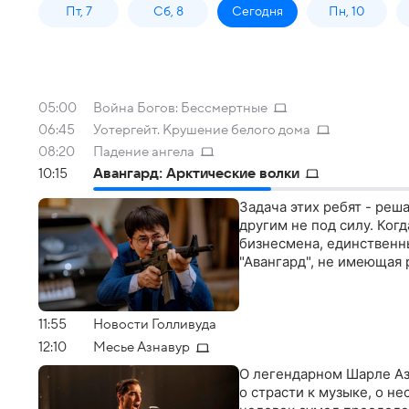
Пт, 7
Сб, 8
Сегодня
Пн, 10
05:00
Война Богов: Бессмертные
06:45
Уотергейт. Крушение белого дома
08:20
Падение ангела
10:15
Авангард: Арктические волки
Задача этих ребят - реш
другим не под силу. Ко
бизнесмена, единственн
"Авангард", не имеющая 
11:55
Новости Голливуда
12:10
Месье Азнавур
О легендарном Шарле Азн
о страсти к музыке, о не