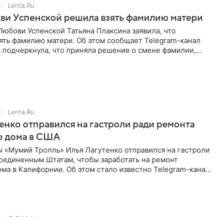
Lenta.Ru
ви Успенской решила взять фамилию матери
юбови Успенской Татьяна Плаксина заявила, что
ять фамилию матери. Об этом сообщает Telegram-канал
а подчеркнула, что приняла решение о смене фамилии,
енно от
Lenta.Ru
енко отправился на гастроли ради ремонта
о дома в США
ы «Мумий Тролль» Илья Лагутенко отправился на гастроли
Соединенным Штатам, чтобы заработать на ремонт
ма в Калифорнии. Об этом стало известно Telegram-каналу
х