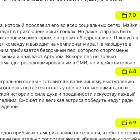
7.0
а, который прославил его во всех социальных сетях, Майкл
ствует в приключенческих гонках. Но даже стараясь быть
 хорошим риэлтором, он грезит об адреналине. Плюнув на
ет команду и выходит на чемпионат мира. На маршруте в
ним прибивается бездомный пес, которого спортсмены
ьками и называют Артуром. Вскоре пес не только
команды, разрекламированным в СМИ, но и действительно
соратникам на сложном пути к победе
6.8
еатральной сцены - готовится к величайшему выступлению
 болезнь пытается отнять у нее не только память, но и
ской истории о силе духа и преданности искусству каждый
ледним. Сможет ли великая актриса победить недуг ради
 судьбой
6.9
-Педро прибывают американские поселенцы, чтобы построит
пачи решительно сопротивляются, убивая незваных гостей 