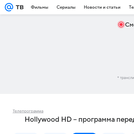
Фильмы
Сериалы
Новости и статьи
Те
См
* трансл
Телепрограмма
Hollywood HD – программа пере