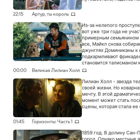
22:15
Артур, ты король
Из-за нелепого проступк
вот уже три года не уча
примерным семьянином и
все, Майкл снова собира
джунглях Доминиканы к 
подкармливают фрикадел
становится талисманом 
помогает Майклу и его 
00:00
Великая Лилиан Холл
Лилиан Холл - звезда т
своей жизни. Но коварная
мечту. В этой драматиче
момент может стать пос
сцены, которая стала ее
01:45
Горизонты: Часть 1
1859 год. В долину Сан
город. Однако местные а